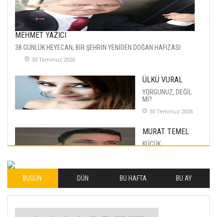
MEHMET YAZICI
38 GÜNLÜK HEYECAN, BİR ŞEHRİN YENİDEN DOĞAN HAFIZASI
30 Temmuz 2026
ÜLKÜ VURAL
YORGUNUZ, DEĞİL
Mİ?
30 Temmuz 2026
MURAT TEMEL
KÜÇÜK
MUTLULUKLAR
04 Eylul 2025
BUGÜN
DÜN
BU HAFTA
BU AY
İLHAN YILMAZ
SOFRADA AYRIMCILIK
VAR
26 Subat 2026