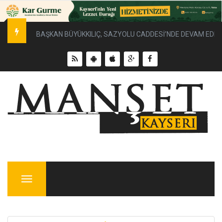
BAŞKAN BÜYÜKKILIÇ, SAZYOLU CADDESİ’NDE DEVAM EDEN 
Menu