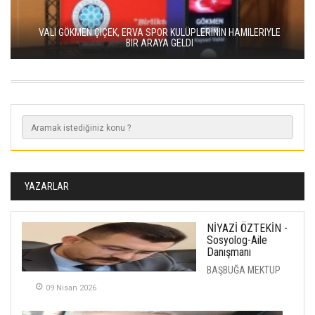
VALI GÖKMEN ÇIÇEK, ERVA SPOR KULÜPLERININ HAMILERIYLE
BIR ARAYA GELDI
YAZARLAR
NİYAZİ ÖZTEKİN -
Sosyolog-Aile
Danışmanı
BAŞBUĞA MEKTUP
09 Nisan 2026