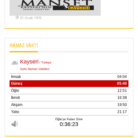
METİN ERTEM
01 Ocak 1970
YENİ HİCRİ YIL VE
ÜLKEMİZDE
YAŞANANLAR!
21 Haziran 2026
NAMAZ VAKTİ
SEMRA ŞAHİN
KENDİNE UYANMAK
30 Temmuz 2026
Merve Şimşek
İlgi Alanlarımız ve Biz
02 Ekim 2025
SABAHATTİN
SÜRMEN
Kayserispor,
Rizespor’la Nihayet 3
puana Ulaştı
01 Mayis 2026