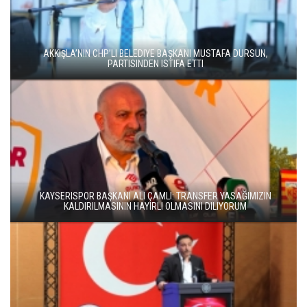
AKKIŞLA’NIN CHP’LI BELEDIYE BAŞKANI MUSTAFA DURSUN,
PARTISINDEN ISTIFA ETTI
KAYSERISPOR BAŞKANI ALI ÇAMLI: TRANSFER YASAĞIMIZIN
KALDIRILMASININ HAYIRLI OLMASINI DILIYORUM