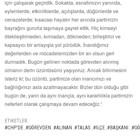
için çalışarak geçirdik. Sokakta, esnafımızın yanında,
eylemlerde, etkinliklerde, açılışlarda, düğünlerde ve
cenazelerde; kısacası hayatın her anında partimizin
bayrağını gururla taşımaya gayret ettik. Hiç kimseyi
ötekileştirmeden, kırmadan, dökmeden; birleştirici ve
kapsayıcı bir anlayışla yol yürüdük. İnandığımız
değerlerden ve mücadelemizden bir an olsun geri
durmadık. Bugün gelinen noktada görevden alınmış
olmanın derin üzüntüsünü yaşıyoruz. Ancak bilinmesini
isteriz ki; bu üzüntü, partimize olan inancımızı ve
bağlılığımızı asla azaltmayacaktır. Bizler dün olduğu gibi
bugün de, yarın da aynı inançla, aynı kararlılıkla partimizin
neferleri olarak çalışmaya devam edeceğiz.”
ETIKETLER :
#CHP’DE
#GÖREVDEN
#ALINAN
#TALAS
#İLÇE
#BAŞKANI:
#GÖ
,
,
,
,
,
,