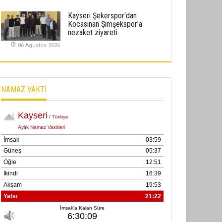
02 Ekim 2025
Kayseri Şekerspor'dan
Kocasinan Şimşekspor'a
SABAHATTİN SÜRMEN
nezaket ziyareti
Kayserispor, Rizespor’la Nihayet 3
06 Agustos 2026
puana Ulaştı
01 Mayis 2026
NAMAZ VAKTİ