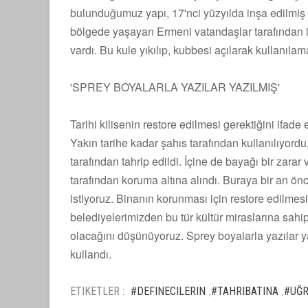
bulunduğumuz yapı, 17'nci yüzyılda inşa edilmiş o
bölgede yaşayan Ermeni vatandaşlar tarafından i
vardı. Bu kule yıkılıp, kubbesi açılarak kullanılam
'SPREY BOYALARLA YAZILAR YAZILMIŞ'
Tarihi kilisenin restore edilmesi gerektiğini ifad
Yakın tarihe kadar şahıs tarafından kullanılıyord
tarafından tahrip edildi. İçine de bayağı bir zara
tarafından koruma altına alındı. Buraya bir an önc
istiyoruz. Binanın korunması için restore edilmes
belediyelerimizden bu tür kültür miraslarına sahip 
olacağını düşünüyoruz. Sprey boyalarla yazılar ya
kullandı.
ETIKETLER :
#DEFINECILERIN
#TAHRIBATINA
#UĞ
,
,