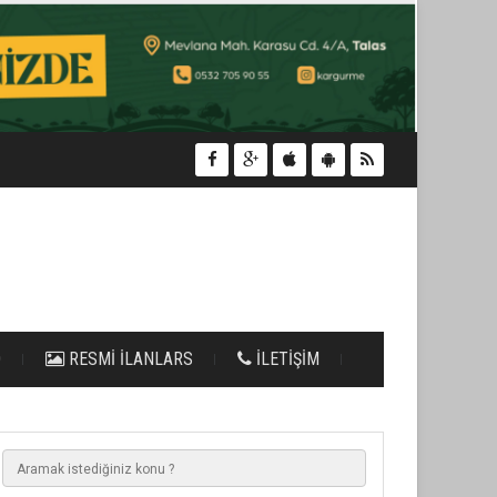
O
RESMİ İLANLARS
İLETİŞİM