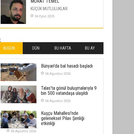
MURAT TEMEL
KÜÇÜK MUTLULUKLAR
04 Eylul 2025
İLHAN YILMAZ
SOFRADA AYRIMCILIK VAR
26 Subat 2026
BUGÜN
DÜN
BU HAFTA
BU AY
METİN ERTEM
Bünyan'da bal hasadı başladı
YENİ HİCRİ YIL VE ÜLKEMİZDE
YAŞANANLAR!
06 Agustos 2026
21 Haziran 2026
Talas'ta gönül buluşmalarıyla 9
SEMRA ŞAHİN
bin 500 vatandaşa ulaşıldı
KENDİNE UYANMAK
06 Agustos 2026
30 Temmuz 2026
Kuşçu Mahallesi'nde
geleneksel Pilav Şenliği
Merve Şimşek
etkinliği
İlgi Alanlarımız ve Biz
06 Agustos 2026