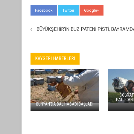
Facebook
Twitter
Google+
WhatsApp
BÜYÜKŞEHİR’İN BUZ PATENİ PİSTİ, BAYRAM
KAYSERI HABERLERI
COĞRAFI
PATLICAN
BÜNYAN'DA BAL HASADI BAŞLADI
İLDEM’E YAPILACAK OLAN 
SPOR, SAĞLIK VE EĞİTİ
OLACAK!