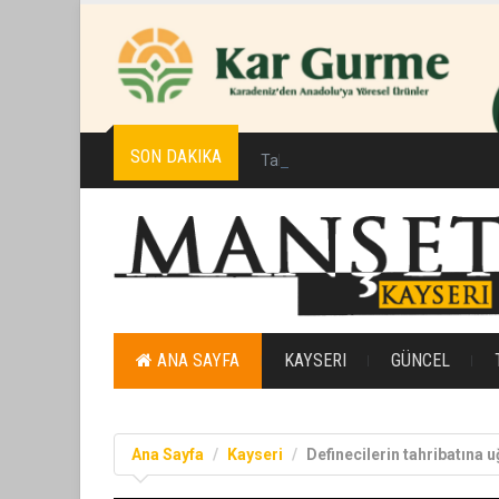
SON DAKIKA
Talas`ta gönül buluşmalarıyla 9 bi
ANA SAYFA
KAYSERI
GÜNCEL
Ana Sayfa
Kayseri
Definecilerin tahribatına u