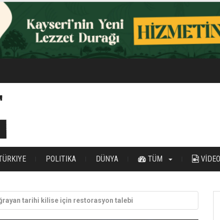
n 500 vatandaşa ulaşıldı
TÜRKIYE
POLITIKA
DÜNYA
TÜM
VİDE
ğrayan tarihi kilise için restorasyon talebi