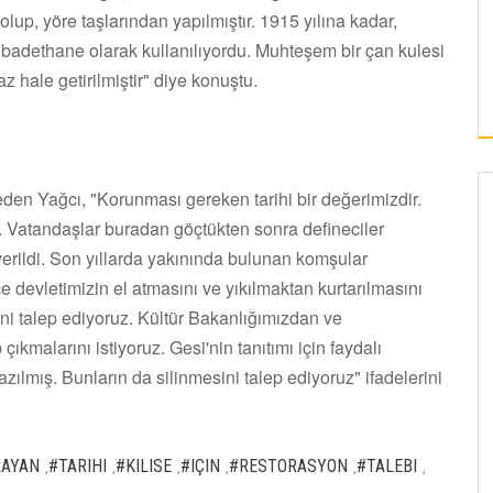
lup, yöre taşlarından yapılmıştır. 1915 yılına kadar,
badethane olarak kullanılıyordu. Muhteşem bir çan kulesi
az hale getirilmiştir" diye konuştu.
e eden Yağcı, "Korunması gereken tarihi bir değerimizdir.
u. Vatandaşlar buradan göçtükten sonra defineciler
r verildi. Son yıllarda yakınında bulunan komşular
e devletimizin el atmasını ve yıkılmaktan kurtarılmasını
ini talep ediyoruz. Kültür Bakanlığımızdan ve
çıkmalarını istiyoruz. Gesi'nin tanıtımı için faydalı
zılmış. Bunların da silinmesini talep ediyoruz" ifadelerini
RAYAN
#TARIHI
#KILISE
#IÇIN
#RESTORASYON
#TALEBI
,
,
,
,
,
,