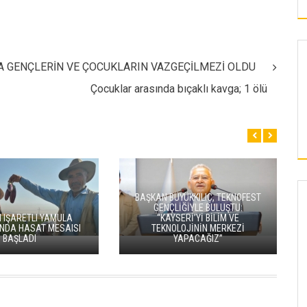
DA GENÇLERİN VE ÇOCUKLARIN VAZGEÇİLMEZİ OLDU
Çocuklar arasında bıçaklı kavga; 1 ölü
BAŞKAN BÜYÜKKILIÇ, TEKNOFEST
GENÇLİĞİYLE BULUŞTU:
KAYSERI
KAYSERI
 IŞARETLI YAMULA
“KAYSERİ’Yİ BİLİM VE
INDA HASAT MESAISI
TEKNOLOJİNİN MERKEZİ
BAŞLADI
YAPACAĞIZ”
SOSYAL TESİSTE
ULAŞTIRMA MEMUR-SEN KAYSERI
M BİR ARADA
ŞUBESI'NDEN GENEL BAŞKAN ÇALIŞKAN'A
ZIYARET