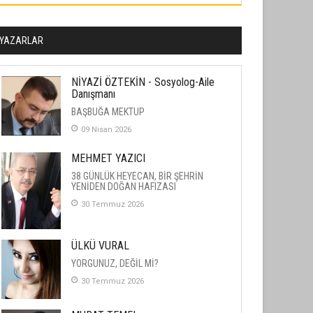
YAZARLAR
NİYAZİ ÖZTEKİN - Sosyolog-Aile
Danışmanı
BAŞBUĞA MEKTUP
09 Nisan 2026
MEHMET YAZICI
38 GÜNLÜK HEYECAN, BİR ŞEHRİN
YENİDEN DOĞAN HAFIZASI
30 Temmuz 2026
ÜLKÜ VURAL
YORGUNUZ, DEĞİL Mİ?
30 Temmuz 2026