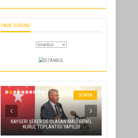
HAVA DURUMU
DÜNYA
KAYSERİ ŞEKER'DE OLAĞAN MALİ GENEL
TALAS'TA GÖ
KURUL TOPLANTISI YAPILDI
500 V