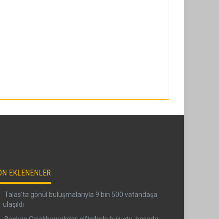
ON EKLENENLER
Talas'ta gönül buluşmalarıyla 9 bin 500 vatandaşa
ulaşıldı