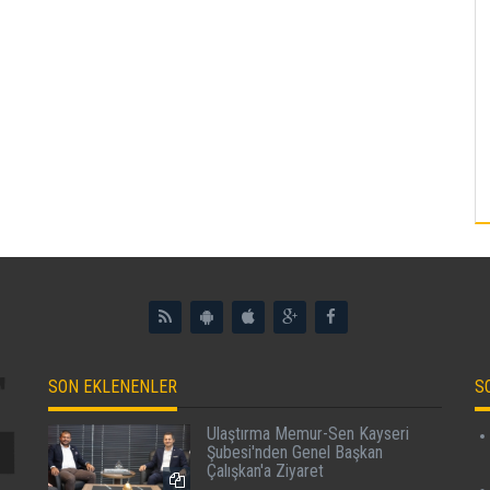
SON EKLENENLER
S
Ulaştırma Memur-Sen Kayseri
Şubesi'nden Genel Başkan
Çalışkan'a Ziyaret