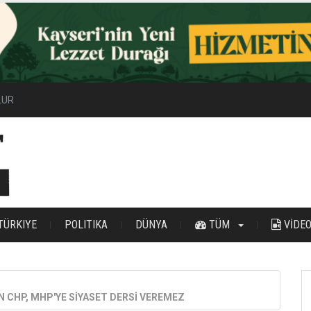
ilir Enerji Hamlesi
TÜRKIYE
POLITIKA
DÜNYA
TÜM
VİDE
N CHP, MHP'YE SİYASET DERSİ VEREMEZ