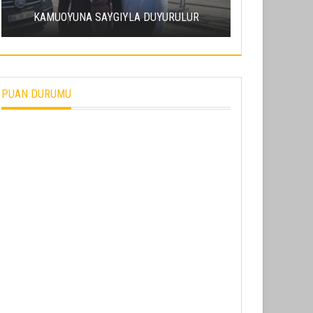
ERCIY
KAMUOYUNA SAYGIYLA DUYURULUR
SÜRDÜRÜL
PUAN DURUMU