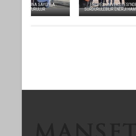
ANTİKACILAR, TALAS’TA
MELİKGAZİ
BULUŞUYOR