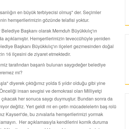
sanlığın en büyük terbiyecisi olmuş" der. Seçimler
enin hemşerilerimizin gözünde telafisi yoktur.
r Belediye Başkanı olarak Memduh Büyükkılıç'ın
da açıklamıştır. Hemşerilerimizin teveccühüyle yeniden
elediye Başkanı Büyükkılıç'ın ilçeleri gezmesinden doğal
in 16 ilçesini de ziyaret etmektedir.
imiz tarafından başarılı bulunan saygıdeğer belediye
veremez mi?
a" diyerek çıktığımız yolda 5 yıldır olduğu gibi yine
Önceliği insan sevgisi ve demokrasi olan Milliyetçi
an çıkacak her sonuca saygı duymuştur. Bundan sonra da
or değiliz. Yeri geldi mi en çetin mücadelelerin baş rolü
KAYSERI
mız Kayseri'de, bu zırvalarla hemşerilerimizi yormak
zorlamayın. Her açıklamasıyla kendilerini komik duruma