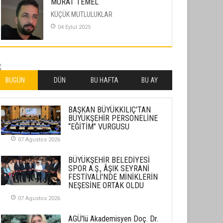
MURAT TEMEL
KÜÇÜK MUTLULUKLAR
04 Eylul 2025
İLHAN YILMAZ
SOFRADA AYRIMCILIK VAR
26 Subat 2026
BUGÜN
DÜN
BU HAFTA
BU AY
METİN ERTEM
BAŞKAN BÜYÜKKILIÇ'TAN
YENİ HİCRİ YIL VE ÜLKEMİZDE
BÜYÜKŞEHİR PERSONELİNE
YAŞANANLAR!
“EĞİTİM” VURGUSU
21 Haziran 2026
07 Agustos 2026
SEMRA ŞAHİN
BÜYÜKŞEHİR BELEDİYESİ
KENDİNE UYANMAK
SPOR A.Ş., ÂŞIK SEYRANİ
FESTİVALİ'NDE MİNİKLERİN
30 Temmuz 2026
NEŞESİNE ORTAK OLDU
07 Agustos 2026
Merve Şimşek
İlgi Alanlarımız ve Biz
AGÜ'lü Akademisyen Doç. Dr.