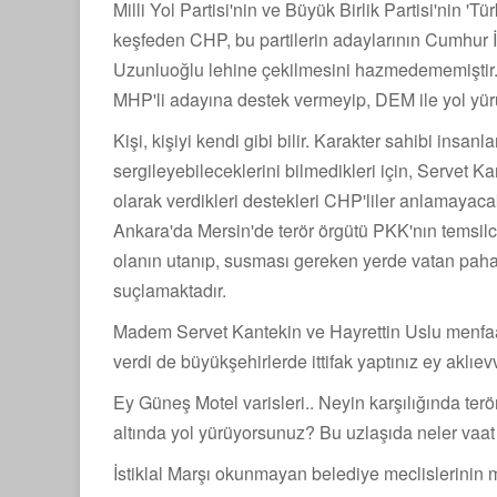
Milli Yol Partisi'nin ve Büyük Birlik Partisi'nin '
keşfeden CHP, bu partilerin adaylarının Cumhur 
Uzunluoğlu lehine çekilmesini hazmedememiştir. Mi
MHP'li adayına destek vermeyip, DEM ile yol yü
Kişi, kişiyi kendi gibi bilir. Karakter sahibi insanla
sergileyebileceklerini bilmedikleri için, Servet Ka
olarak verdikleri destekleri CHP'liler anlamayac
Ankara'da Mersin'de terör örgütü PKK'nın temsilc
olanın utanıp, susması gereken yerde vatan pahası
suçlamaktadır.
Madem Servet Kantekin ve Hayrettin Uslu menfaat
verdi de büyükşehirlerde ittifak yaptınız ey aklıe
Ey Güneş Motel varisleri.. Neyin karşılığında terör 
altında yol yürüyorsunuz? Bu uzlaşıda neler vaat et
İstiklal Marşı okunmayan belediye meclislerinin