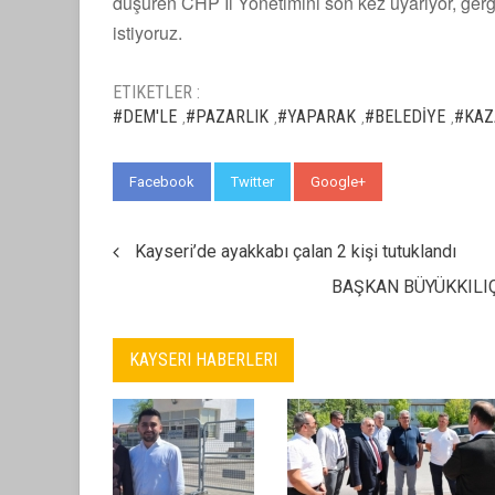
düşüren CHP İl Yönetimini son kez uyarıyor, gergin
istiyoruz.
ETIKETLER :
#DEM'LE
#PAZARLIK
#YAPARAK
#BELEDİYE
#KAZ
,
,
,
,
Facebook
Twitter
Google+
WhatsApp
Kayseri’de ayakkabı çalan 2 kişi tutuklandı
BAŞKAN BÜYÜKKILIÇ
KAYSERI HABERLERI