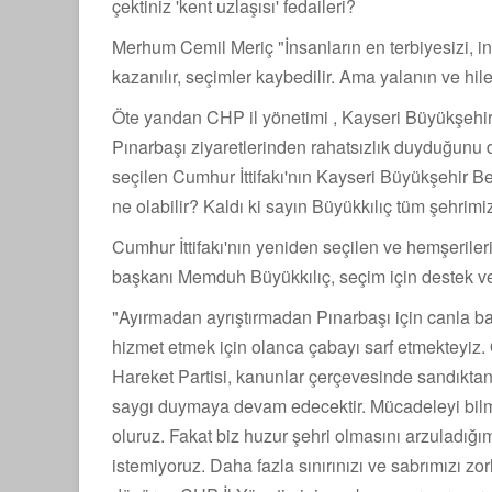
çektiniz 'kent uzlaşısı' fedaileri?
Merhum Cemil Meriç "İnsanların en terbiyesizi, in
kazanılır, seçimler kaybedilir. Ama yalanın ve hil
Öte yandan CHP il yönetimi , Kayseri Büyükşehi
Pınarbaşı ziyaretlerinden rahatsızlık duyduğunu 
seçilen Cumhur İttifakı'nın Kayseri Büyükşehir B
ne olabilir? Kaldı ki sayın Büyükkılıç tüm şehrimiz
Cumhur İttifakı'nın yeniden seçilen ve hemşeriler
başkanı Memduh Büyükkılıç, seçim için destek 
"Ayırmadan ayrıştırmadan Pınarbaşı için canla başl
hizmet etmek için olanca çabayı sarf etmekteyiz. 
Hareket Partisi, kanunlar çerçevesinde sandıkt
saygı duymaya devam edecektir. Mücadeleyi bilmiy
oluruz. Fakat biz huzur şehri olmasını arzuladığı
istemiyoruz. Daha fazla sınırınızı ve sabrımızı 