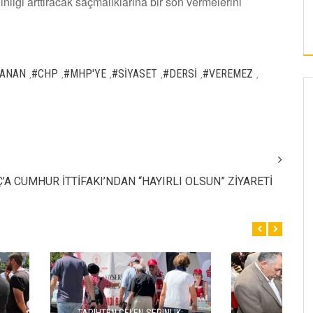
liği arttıracak saçmalıklarına bir son vermelerini
KAYSERI’DE UZMANINDAN SICAK HAVA
UYARISI
ANAN
#CHP
#MHP'YE
#SİYASET
#DERSİ
#VEREMEZ
,
,
,
,
,
,
’A CUMHUR İTTİFAKI’NDAN “HAYIRLI OLSUN” ZİYARETİ
“HÜRMETÇİ SOFRASI YENİLENEN