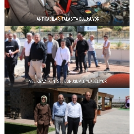
ANTİKACILAR, TALAS’TA BULUŞUYOR
MELİKGAZİ KENTSEL DÖNÜŞÜMLE YÜKSELİYOR