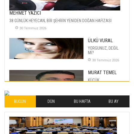
MEHMET YAZICI
38 GÜNLÜK HEYECAN, BİR ŞEHRİN YENİDEN DOĞAN HAFIZASI
30 Temmuz 2026
ÜLKÜ VURAL
YORGUNUZ, DEĞİL
Mİ?
30 Temmuz 2026
MURAT TEMEL
KÜÇÜK
MUTLULUKLAR
04 Eylul 2025
BUGÜN
DÜN
BU HAFTA
BU AY
İLHAN YILMAZ
SOFRADA AYRIMCILIK
VAR
26 Subat 2026