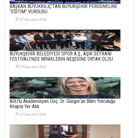
METİN ERTEM
BAŞKAN BÜYÜKKILIÇ'TAN BÜYÜKŞEHİR PERSONELİNE
YENİ HİCRİ YIL VE
“EĞİTİM” VURGUSU
ÜLKEMİZDE
YAŞANANLAR!
07 Agustos 2026
21 Haziran 2026
SEMRA ŞAHİN
KENDİNE UYANMAK
BÜYÜKŞEHİR BELEDİYESİ SPOR A.Ş., ÂŞIK SEYRANİ
30 Temmuz 2026
FESTİVALİ'NDE MİNİKLERİN NEŞESİNE ORTAK OLDU
07 Agustos 2026
Merve Şimşek
İlgi Alanlarımız ve Biz
02 Ekim 2025
SABAHATTİN
AGÜ'lü Akademisyen Doç. Dr. Güngör’ün Bilim Yolculuğu
SÜRMEN
Kitapta Yer Aldı
Kayserispor,
Rizespor’la Nihayet 3
07 Agustos 2026
puana Ulaştı
01 Mayis 2026