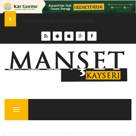
Erciyes Üniversitesi’nde Sürdürülebilir Enerji Hamlesi
Menu