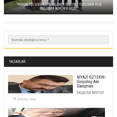
“HÜRMETÇİ SOFRASI YENİLENEN YÜZÜYLE TURİZMİN YENİ
BULUŞMA NOKTASI OLDU”
YAZARLAR
NİYAZİ ÖZTEKİN -
Sosyolog-Aile
Danışmanı
BAŞBUĞA MEKTUP
09 Nisan 2026