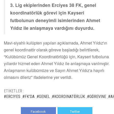
3. Lig ekiplerinden Erciyes 38 FK, genel
koordinatörlük görevi için Kayseri
futbolunun deneyimli isimlerinden Ahmet
Yıldız ile anlaşmaya vardığını duyurdu.
Mavi-siyahlı kulüpten yapılan açıklamada, Ahmet Yıldız'ın
genel koordinatör olarak göreve başladığı belirtilerek,
"Kulübümüz Genel Koordinatörlüğü için, Kayseri futboluna
yıllardır hizmet eden Ahmet Yıldız ile anlaşmaya varılmıştır.
Anlaşmanın kulübümüze ve Sayın Ahmet Yıldız'a hayırlı
olmasını dileriz" ifadelerine yer verildi.
ETIKETLER :
#ERCIYES
#FK'DA
#GENEL
#KOORDINATÖRLÜK
#GÖREVINE
#A
,
,
,
,
,
Facebook
Twitter