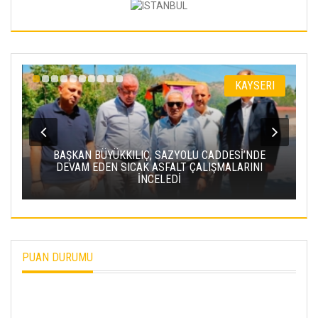
I
KAYSERI
BAŞKAN BÜYÜKKILIÇ, SAZYOLU CADDESİ’NDE
DEVAM EDEN SICAK ASFALT ÇALIŞMALARINI
İNCELEDİ
PUAN DURUMU