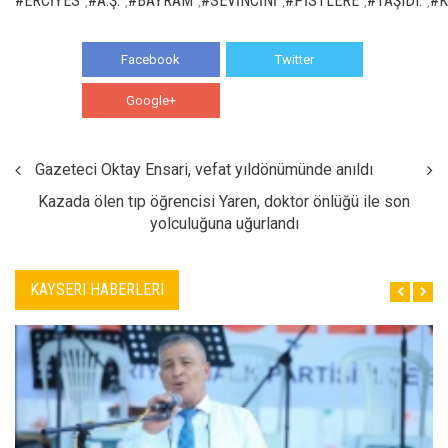
#ERCİYES
#A.Ş.
#BAYRAM
#SEVİNCİNİ
#PİSTLERE
#TAŞIDI:
#K
,
,
,
,
,
,
Facebook
Twitter
Google+
WhatsApp
Gazeteci Oktay Ensari, vefat yıldönümünde anıldı
Kazada ölen tıp öğrencisi Yaren, doktor önlüğü ile son
yolculuğuna uğurlandı
KAYSERI HABERLERI