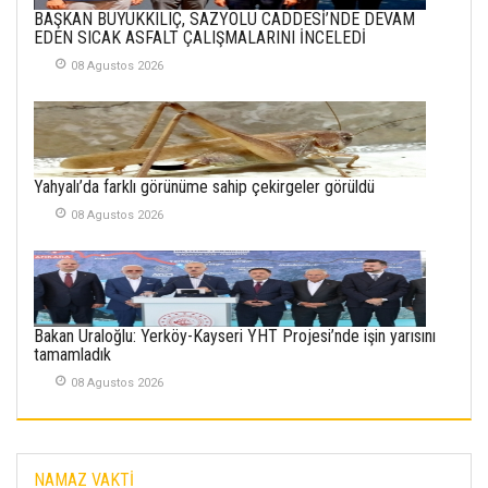
METİN ERTEM
BAŞKAN BÜYÜKKILIÇ, SAZYOLU CADDESİ’NDE DEVAM
YENİ HİCRİ YIL VE
EDEN SICAK ASFALT ÇALIŞMALARINI İNCELEDİ
ÜLKEMİZDE
YAŞANANLAR!
08 Agustos 2026
21 Haziran 2026
SEMRA ŞAHİN
KENDİNE UYANMAK
Yahyalı’da farklı görünüme sahip çekirgeler görüldü
30 Temmuz 2026
08 Agustos 2026
Merve Şimşek
İlgi Alanlarımız ve Biz
02 Ekim 2025
Bakan Uraloğlu: Yerköy-Kayseri YHT Projesi’nde işin yarısını
SABAHATTİN
tamamladık
SÜRMEN
08 Agustos 2026
Kayserispor,
Rizespor’la Nihayet 3
puana Ulaştı
01 Mayis 2026
NAMAZ VAKTİ