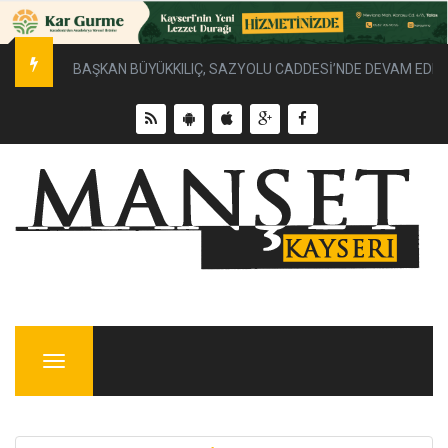
BAŞKAN BÜYÜKKILIÇ, SAZYOLU CADDESİ’NDE DEVAM EDEN 
Menu