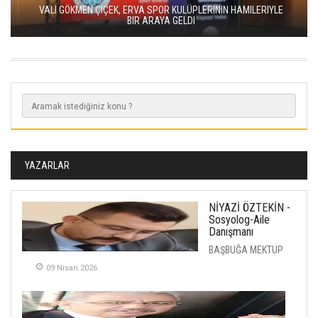
VALI GÖKMEN ÇIÇEK, ERVA SPOR KULÜPLERININ HAMILERIYLE
BIR ARAYA GELDI
YAZARLAR
NİYAZİ ÖZTEKİN -
Sosyolog-Aile
Danışmanı
BAŞBUĞA MEKTUP
09 Nisan 2026