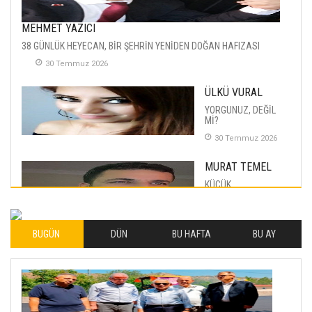
MEHMET YAZICI
38 GÜNLÜK HEYECAN, BİR ŞEHRİN YENİDEN DOĞAN HAFIZASI
30 Temmuz 2026
ÜLKÜ VURAL
YORGUNUZ, DEĞİL
Mİ?
30 Temmuz 2026
MURAT TEMEL
KÜÇÜK
MUTLULUKLAR
04 Eylul 2025
BUGÜN
DÜN
BU HAFTA
BU AY
İLHAN YILMAZ
SOFRADA AYRIMCILIK
VAR
26 Subat 2026