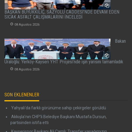
BAŞKAN BÜYÜKKILIÇ, SAZYOLU CADDESİ’NDE DEVAM EDEN
SICAK ASFALT ÇALIŞMALARINI İNCELEDİ
08 Agustos 2026
Bakan
Uraloğlu: Yerköy-Kayseri YHT Projesi’nde işin yarısını tamamladık
08 Agustos 2026
SON EKLENENLER
Yahyalı’da farklı görünüme sahip çekirgeler görüldü
Akkışla’nın CHP’li Belediye Başkanı Mustafa Dursun,
partisinden istifa etti
Kayserispor Başkanı Ali Çamlı: Transfer yasağımızın