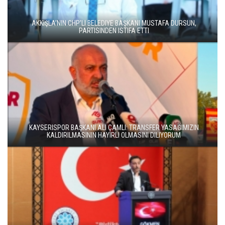
AKKIŞLA’NIN CHP’LI BELEDIYE BAŞKANI MUSTAFA DURSUN,
PARTISINDEN ISTIFA ETTI
KAYSERISPOR BAŞKANI ALI ÇAMLI: TRANSFER YASAĞIMIZIN
KALDIRILMASININ HAYIRLI OLMASINI DILIYORUM