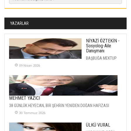
YAZARLAR
NİYAZİ ÖZTEKİN -
Sosyolog-Aile
Danışmanı
BAŞBUĞA MEKTUP
09 Nisan 2026
MEHMET YAZICI
38 GÜNLÜK HEYECAN, BİR ŞEHRİN YENİDEN DOĞAN HAFIZASI
30 Temmuz 2026
ÜLKÜ VURAL