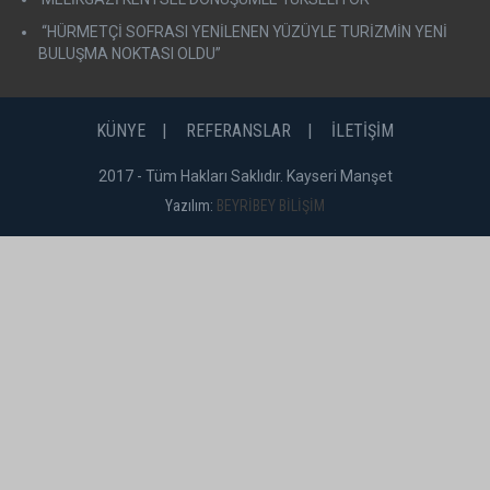
“HÜRMETÇİ SOFRASI YENİLENEN YÜZÜYLE TURİZMİN YENİ
BULUŞMA NOKTASI OLDU”
KÜNYE
REFERANSLAR
İLETİŞİM
2017 - Tüm Hakları Saklıdır. Kayseri Manşet
Yazılım:
BEYRİBEY BİLİŞİM