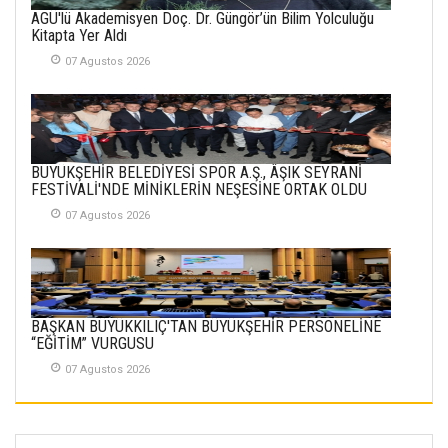
AGÜ'lü Akademisyen Doç. Dr. Güngör’ün Bilim Yolculuğu
30 Temmuz 2026
Kitapta Yer Aldı
07 Agustos 2026
Merve Şimşek
İlgi Alanlarımız ve Biz
02 Ekim 2025
SABAHATTİN
BÜYÜKŞEHİR BELEDİYESİ SPOR A.Ş., ÂŞIK SEYRANİ
SÜRMEN
FESTİVALİ'NDE MİNİKLERİN NEŞESİNE ORTAK OLDU
Kayserispor,
Rizespor’la Nihayet 3
07 Agustos 2026
puana Ulaştı
01 Mayis 2026
BAŞKAN BÜYÜKKILIÇ'TAN BÜYÜKŞEHİR PERSONELİNE
“EĞİTİM” VURGUSU
07 Agustos 2026