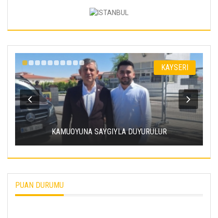
I
KAYSERI
KAMUOYUNA SAYGIYLA DUYURULUR
PUAN DURUMU