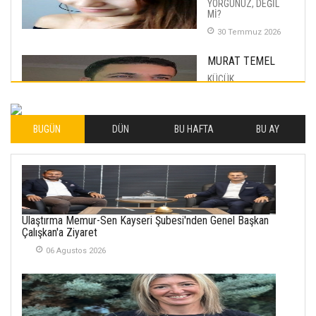
YORGUNUZ, DEĞİL
Mİ?
30 Temmuz 2026
MURAT TEMEL
KÜÇÜK
MUTLULUKLAR
04 Eylul 2025
BUGÜN
DÜN
BU HAFTA
BU AY
İLHAN YILMAZ
SOFRADA AYRIMCILIK
VAR
26 Subat 2026
METİN ERTEM
Ulaştırma Memur-Sen Kayseri Şubesi'nden Genel Başkan
YENİ HİCRİ YIL VE
Çalışkan'a Ziyaret
ÜLKEMİZDE
YAŞANANLAR!
06 Agustos 2026
21 Haziran 2026
SEMRA ŞAHİN
KENDİNE UYANMAK