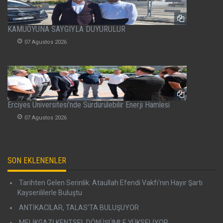
KAMUOYUNA SAYGIYLA DUYURULUR
07 Agustos 2026
Erciyes Üniversitesi’nde Sürdürülebilir Enerji Hamlesi
07 Agustos 2026
SON EKLENENLER
Tarihten Gelen Serinlik: Ataullah Efendi Vakfı’nın Hayır Şartı
Kayserililerle Buluştu
ANTİKACILAR, TALAS’TA BULUŞUYOR
MELİKGAZİ KENTSEL DÖNÜŞÜMLE YÜKSELİYOR