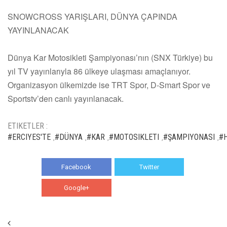
SNOWCROSS YARIŞLARI, DÜNYA ÇAPINDA
YAYINLANACAK
Dünya Kar Motosikleti Şampiyonası’nın (SNX Türkiye) bu
yıl TV yayınlarıyla 86 ülkeye ulaşması amaçlanıyor.
Organizasyon ülkemizde ise TRT Spor, D-Smart Spor ve
Sportstv’den canlı yayınlanacak.
ETIKETLER :
#ERCIYES'TE
#DÜNYA
#KAR
#MOTOSIKLETI
#ŞAMPIYONASI
#
,
,
,
,
,
Facebook
Twitter
Google+
WhatsApp