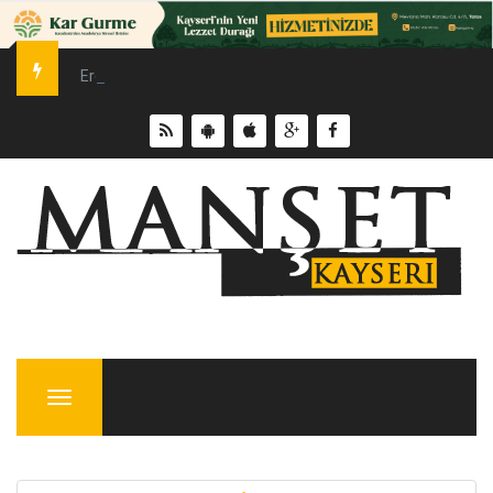
Erciyes Üniversitesi’nde Sürdürülebilir Enerji Hamlesi
Menu