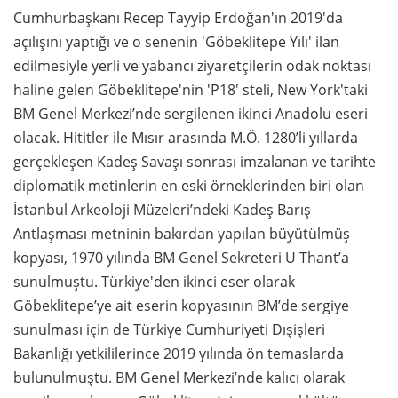
Cumhurbaşkanı Recep Tayyip Erdoğan'ın 2019'da
açılışını yaptığı ve o senenin 'Göbeklitepe Yılı' ilan
edilmesiyle yerli ve yabancı ziyaretçilerin odak noktası
haline gelen Göbeklitepe'nin 'P18' steli, New York'taki
BM Genel Merkezi’nde sergilenen ikinci Anadolu eseri
olacak. Hititler ile Mısır arasında M.Ö. 1280’li yıllarda
gerçekleşen Kadeş Savaşı sonrası imzalanan ve tarihte
diplomatik metinlerin en eski örneklerinden biri olan
İstanbul Arkeoloji Müzeleri’ndeki Kadeş Barış
Antlaşması metninin bakırdan yapılan büyütülmüş
kopyası, 1970 yılında BM Genel Sekreteri U Thant’a
sunulmuştu. Türkiye'den ikinci eser olarak
Göbeklitepe’ye ait eserin kopyasının BM’de sergiye
sunulması için de Türkiye Cumhuriyeti Dışişleri
Bakanlığı yetkililerince 2019 yılında ön temaslarda
bulunulmuştu. BM Genel Merkezi’nde kalıcı olarak