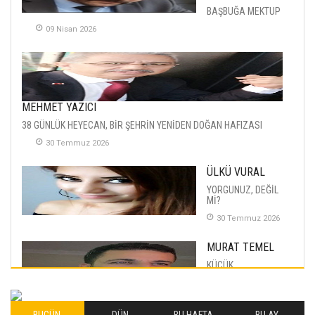
BAŞBUĞA MEKTUP
09 Nisan 2026
MEHMET YAZICI
38 GÜNLÜK HEYECAN, BİR ŞEHRİN YENİDEN DOĞAN HAFIZASI
30 Temmuz 2026
ÜLKÜ VURAL
YORGUNUZ, DEĞİL
Mİ?
30 Temmuz 2026
MURAT TEMEL
KÜÇÜK
MUTLULUKLAR
04 Eylul 2025
BUGÜN
DÜN
BU HAFTA
BU AY