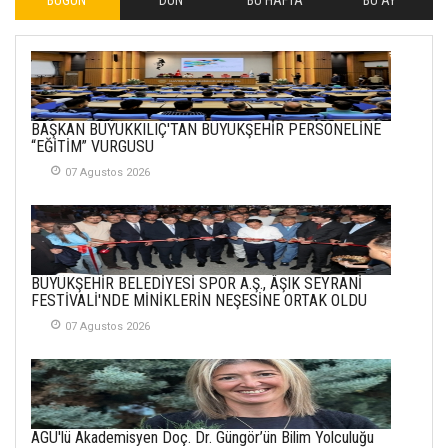
İLHAN YILMAZ
SOFRADA AYRIMCILIK
VAR
26 Subat 2026
METİN ERTEM
BAŞKAN BÜYÜKKILIÇ'TAN BÜYÜKŞEHİR PERSONELİNE
YENİ HİCRİ YIL VE
“EĞİTİM” VURGUSU
ÜLKEMİZDE
YAŞANANLAR!
07 Agustos 2026
21 Haziran 2026
SEMRA ŞAHİN
KENDİNE UYANMAK
BÜYÜKŞEHİR BELEDİYESİ SPOR A.Ş., ÂŞIK SEYRANİ
30 Temmuz 2026
FESTİVALİ'NDE MİNİKLERİN NEŞESİNE ORTAK OLDU
07 Agustos 2026
Merve Şimşek
İlgi Alanlarımız ve Biz
02 Ekim 2025
SABAHATTİN
AGÜ'lü Akademisyen Doç. Dr. Güngör’ün Bilim Yolculuğu
SÜRMEN