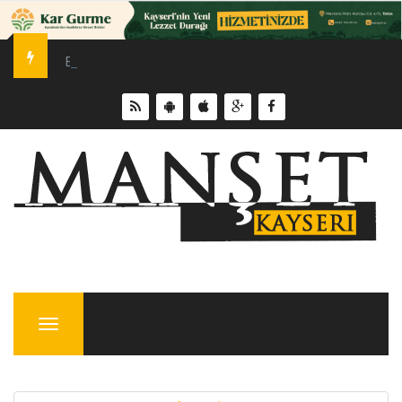
Erciyes Üniversitesi’nde Sürdürülebilir Enerji Hamlesi
Menu