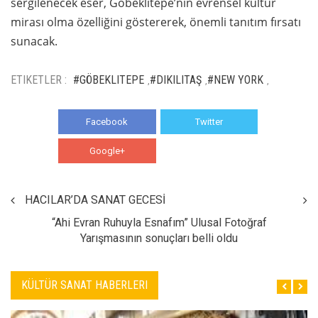
sergilenecek eser, Göbeklitepe’nin evrensel kültür
mirası olma özelliğini göstererek, önemli tanıtım fırsatı
sunacak.
ETIKETLER :
#GÖBEKLITEPE
#DIKILITAŞ
#NEW YORK
,
,
,
Facebook
Twitter
Google+
WhatsApp
HACILAR’DA SANAT GECESİ
“Ahi Evran Ruhuyla Esnafım” Ulusal Fotoğraf
Yarışmasının sonuçları belli oldu
KÜLTÜR SANAT HABERLERI