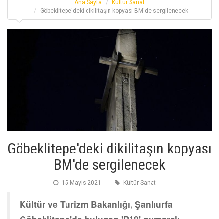
Ana Sayfa
Kültür Sanat
Göbeklitepe'deki dikilitaşın kopyası BM'de sergilenecek
Göbeklitepe'deki dikilitaşın kopyası
BM'de sergilenecek
15 Mayis 2021
Kültür Sanat
Kültür ve Turizm Bakanlığı, Şanlıurfa
Göbeklitepe'de bulunan 'P18' numaralı