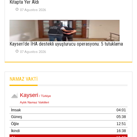
Kitapta Yer Aldı
Kayserispor,
Rizespor’la Nihayet 3
07 Agustos 2026
puana Ulaştı
01 Mayis 2026
Kayseri'de İHA destekli uyuşturucu operasyonu: 5 tutuklama
07 Agustos 2026
NAMAZ VAKTİ