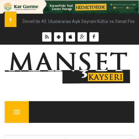
Erciyes’te gökyüzü tutkunları için meteor yağmuru şölen etki
Menu