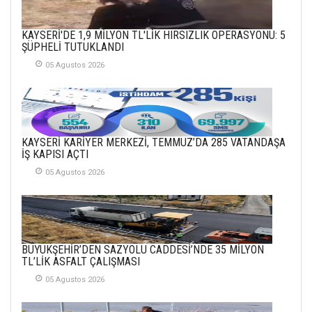
METİN ERTEM
KAYSERİ'DE 1,9 MİLYON TL'LİK HIRSIZLIK OPERASYONU: 5
YENİ HİCRİ YIL VE
ŞÜPHELİ TUTUKLANDI
ÜLKEMİZDE
YAŞANANLAR!
05 Agustos 2026
21 Haziran 2026
SEMRA ŞAHİN
KENDİNE UYANMAK
KAYSERİ KARİYER MERKEZİ, TEMMUZ’DA 285 VATANDAŞA
30 Temmuz 2026
İŞ KAPISI AÇTI
05 Agustos 2026
Merve Şimşek
İlgi Alanlarımız ve Biz
02 Ekim 2025
SABAHATTİN
BÜYÜKŞEHİR’DEN SAZYOLU CADDESİ’NDE 35 MİLYON
SÜRMEN
TL’LİK ASFALT ÇALIŞMASI
Kayserispor,
Rizespor’la Nihayet 3
05 Agustos 2026
puana Ulaştı
01 Mayis 2026