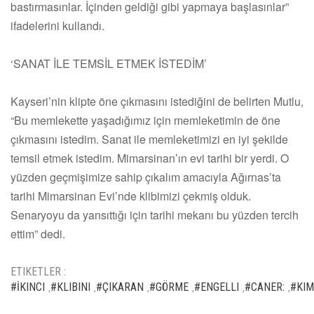
bastırmasınlar. İçinden geldiği gibi yapmaya başlasınlar”
ifadelerini kullandı.
‘SANAT İLE TEMSİL ETMEK İSTEDİM’
Kayseri’nin klipte öne çıkmasını istediğini de belirten Mutlu,
“Bu memlekette yaşadığımız için memleketimin de öne
çıkmasını istedim. Sanat ile memleketimizi en iyi şekilde
temsil etmek istedim. Mimarsinan’ın evi tarihi bir yerdi. O
yüzden geçmişimize sahip çıkalım amacıyla Ağırnas’ta
tarihi Mimarsinan Evi’nde klibimizi çekmiş olduk.
Senaryoyu da yansıttığı için tarihi mekanı bu yüzden tercih
ettim” dedi.
ETIKETLER :
#İKINCI
#KLIBINI
#ÇIKARAN
#GÖRME
#ENGELLI
#CANER:
#KIM
,
,
,
,
,
,