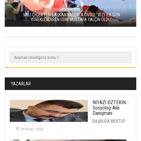
VALİ ÇİÇEK’TEN BAŞKAN YALÇIN’A ÖVGÜ: "BİZİ İLK GÜN
YÜREKLENDİREN İSİM MUSTAFA YALÇIN OLDU"
YAZARLAR
NİYAZİ ÖZTEKİN -
Sosyolog-Aile
Danışmanı
BAŞBUĞA MEKTUP
09 Nisan 2026