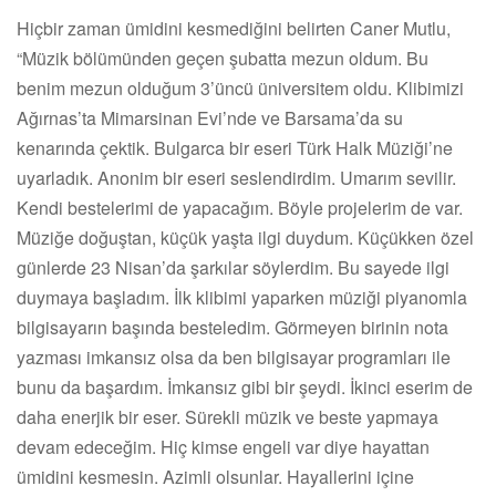
Hiçbir zaman ümidini kesmediğini belirten Caner Mutlu,
“Müzik bölümünden geçen şubatta mezun oldum. Bu
benim mezun olduğum 3’üncü üniversitem oldu. Klibimizi
Ağırnas’ta Mimarsinan Evi’nde ve Barsama’da su
kenarında çektik. Bulgarca bir eseri Türk Halk Müziği’ne
uyarladık. Anonim bir eseri seslendirdim. Umarım sevilir.
Kendi bestelerimi de yapacağım. Böyle projelerim de var.
Müziğe doğuştan, küçük yaşta ilgi duydum. Küçükken özel
günlerde 23 Nisan’da şarkılar söylerdim. Bu sayede ilgi
duymaya başladım. İlk klibimi yaparken müziği piyanomla
bilgisayarın başında besteledim. Görmeyen birinin nota
yazması imkansız olsa da ben bilgisayar programları ile
bunu da başardım. İmkansız gibi bir şeydi. İkinci eserim de
daha enerjik bir eser. Sürekli müzik ve beste yapmaya
devam edeceğim. Hiç kimse engeli var diye hayattan
ümidini kesmesin. Azimli olsunlar. Hayallerini içine