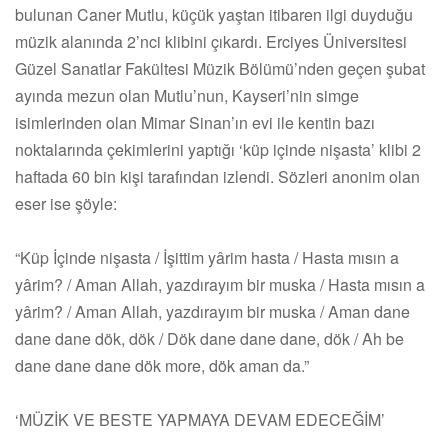
bulunan Caner Mutlu, küçük yaştan itibaren ilgi duyduğu
müzik alanında 2’nci klibini çıkardı. Erciyes Üniversitesi
Güzel Sanatlar Fakültesi Müzik Bölümü’nden geçen şubat
ayında mezun olan Mutlu’nun, Kayseri’nin simge
isimlerinden olan Mimar Sinan’ın evi ile kentin bazı
noktalarında çekimlerini yaptığı ‘küp içinde nişasta’ klibi 2
haftada 60 bin kişi tarafından izlendi. Sözleri anonim olan
eser ise şöyle:
“Küp İçinde nişasta / İşittim yârim hasta / Hasta mısın a
yârim? / Aman Allah, yazdırayım bir muska / Hasta mısın a
yârim? / Aman Allah, yazdırayım bir muska / Aman dane
dane dane dök, dök / Dök dane dane dane, dök / Ah be
dane dane dane dök more, dök aman da.”
‘MÜZİK VE BESTE YAPMAYA DEVAM EDECEĞİM’