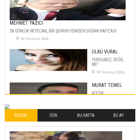
MEHMET YAZICI
38 GÜNLÜK HEYECAN, BİR ŞEHRİN YENİDEN DOĞAN HAFIZASI
30 Temmuz 2026
ÜLKÜ VURAL
YORGUNUZ, DEĞİL
Mİ?
30 Temmuz 2026
MURAT TEMEL
KÜÇÜK
MUTLULUKLAR
04 Eylul 2025
BUGÜN
DÜN
BU HAFTA
BU AY
İLHAN YILMAZ
SOFRADA AYRIMCILIK
VAR
26 Subat 2026