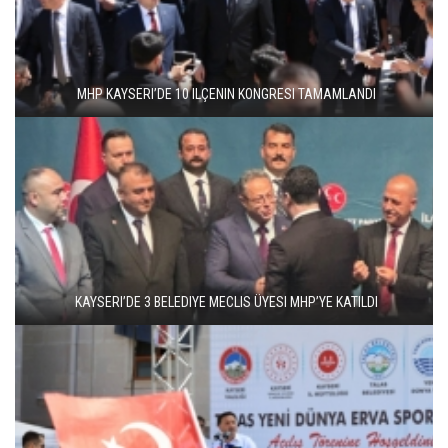
MHP KAYSERI’DE 10 ILÇENIN KONGRESI TAMAMLANDI
KAYSERI’DE 3 BELEDIYE MECLIS ÜYESI MHP’YE KATILDI