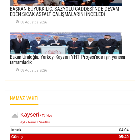
METİN ERTEM
BAŞKAN BÜYÜKKILIÇ, SAZYOLU CADDESİ’NDE DEVAM
YENİ HİCRİ YIL VE
EDEN SICAK ASFALT ÇALIŞMALARINI İNCELEDİ
ÜLKEMİZDE
YAŞANANLAR!
08 Agustos 2026
21 Haziran 2026
SEMRA ŞAHİN
KENDİNE UYANMAK
Bakan Uraloğlu: Yerköy-Kayseri YHT Projesi’nde işin yarısını
30 Temmuz 2026
tamamladık
08 Agustos 2026
Merve Şimşek
İlgi Alanlarımız ve Biz
02 Ekim 2025
NAMAZ VAKTİ
SABAHATTİN
SÜRMEN
Kayserispor,
Rizespor’la Nihayet 3
puana Ulaştı
01 Mayis 2026