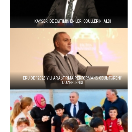
KAYSERI’DE EĞITIMIN EN’LERI ÖDÜLLERINI ALDI
ERÜ’DE “2025 YILI ARAŞTIRMA PERFORMANS ÖDÜL TÖRENI”
DÜZENLENDI