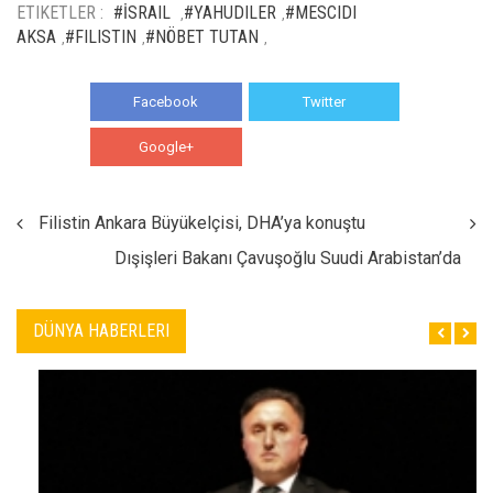
ETIKETLER :
#İSRAIL
#YAHUDILER
#MESCIDI
,
,
AKSA
#FILISTIN
#NÖBET TUTAN
,
,
,
Facebook
Twitter
Google+
WhatsApp
Filistin Ankara Büyükelçisi, DHA’ya konuştu
Dışişleri Bakanı Çavuşoğlu Suudi Arabistan’da
DÜNYA HABERLERI