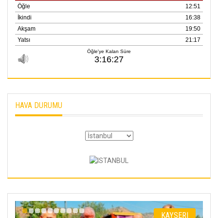
HAVA DURUMU
I
KAYSERI