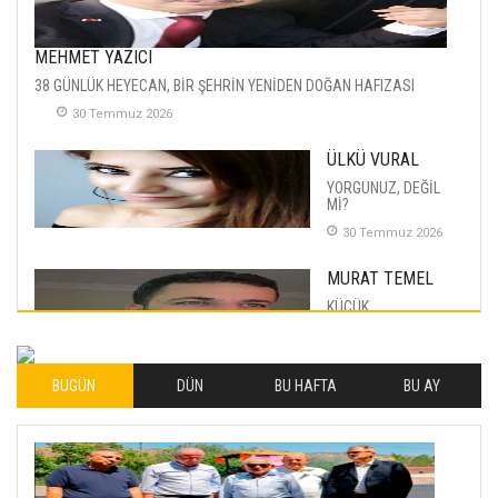
MEHMET YAZICI
38 GÜNLÜK HEYECAN, BİR ŞEHRİN YENİDEN DOĞAN HAFIZASI
30 Temmuz 2026
ÜLKÜ VURAL
YORGUNUZ, DEĞİL
Mİ?
30 Temmuz 2026
MURAT TEMEL
KÜÇÜK
MUTLULUKLAR
04 Eylul 2025
BUGÜN
DÜN
BU HAFTA
BU AY
İLHAN YILMAZ
SOFRADA AYRIMCILIK
VAR
26 Subat 2026