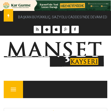
BAŞKAN BÜYÜKKILIÇ, SAZYOLU CADDESİ’NDE DEVAM EDEN 
Menu