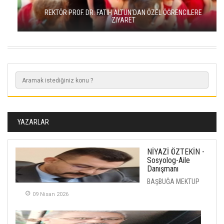
REKTÖR PROF. DR. FATIH ALTUN’DAN ÖZEL ÖĞRENCILERE
ZIYARET
YAZARLAR
NİYAZİ ÖZTEKİN -
Sosyolog-Aile
Danışmanı
BAŞBUĞA MEKTUP
09 Nisan 2026