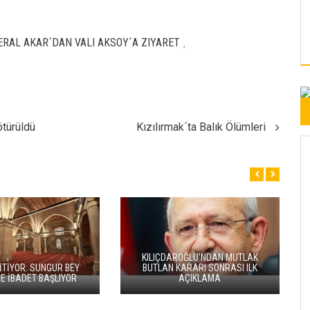
RAL AKAR´DAN VALI AKSOY´A ZIYARET
,
ötürüldü
Kızılırmak´ta Balık Ölümleri
BAŞKAN BÜYÜKKILIÇ’TAN KARTAL
I’DE ACIL SAĞLIK
KATLI KAVŞAĞI VE BAĞLANTI
I İSTASYONU HIZMET
YOLLARI PROJESİ’NDE PAZAR
 IŞ BIRLIĞI PROTOKOLÜ
MESAİSİ