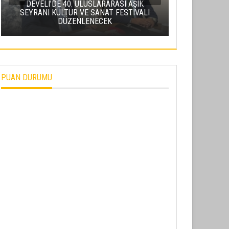
DEVELI’DE 40. ULUSLARARASI AŞIK
SEYRANI KÜLTÜR VE SANAT FESTIVALI
ERCIYES’TE 
DÜZENLENECEK
METEOR YA
PUAN DURUMU