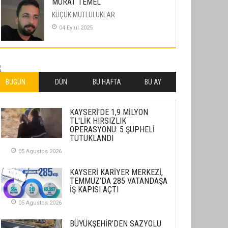
MURAT TEMEL
KÜÇÜK MUTLULUKLAR
04 Eylul 2025
İLHAN YILMAZ
SOFRADA AYRIMCILIK VAR
26 Subat 2026
BUGÜN
DÜN
BU HAFTA
BU AY
METİN ERTEM
KAYSERİ'DE 1,9 MİLYON
YENİ HİCRİ YIL VE ÜLKEMİZDE
TL'LİK HIRSIZLIK
YAŞANANLAR!
OPERASYONU: 5 ŞÜPHELİ
TUTUKLANDI
21 Haziran 2026
05 Agustos 2026
SEMRA ŞAHİN
KENDİNE UYANMAK
KAYSERİ KARİYER MERKEZİ,
TEMMUZ’DA 285 VATANDAŞA
30 Temmuz 2026
İŞ KAPISI AÇTI
05 Agustos 2026
Merve Şimşek
İlgi Alanlarımız ve Biz
BÜYÜKŞEHİR’DEN SAZYOLU