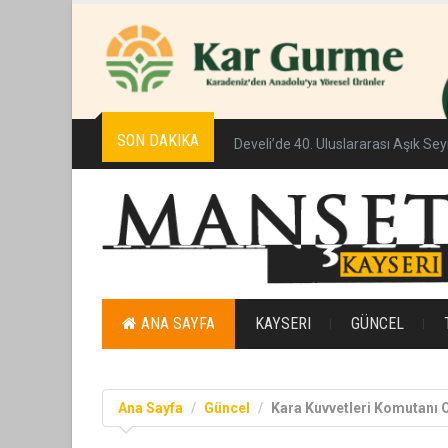
SON DAKIKA
Develi’de 40. Uluslararası Aşık Se
ANA SAYFA
KAYSERI
GÜNCEL
Ana Sayfa
Güncel
Kara Kuvvetleri Komutanı 