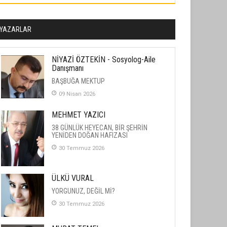
YAZARLAR
NİYAZİ ÖZTEKİN - Sosyolog-Aile
Danışmanı
BAŞBUĞA MEKTUP
09 Nisan 2026
MEHMET YAZICI
38 GÜNLÜK HEYECAN, BİR ŞEHRİN
YENİDEN DOĞAN HAFIZASI
30 Temmuz 2026
ÜLKÜ VURAL
YORGUNUZ, DEĞİL Mİ?
30 Temmuz 2026