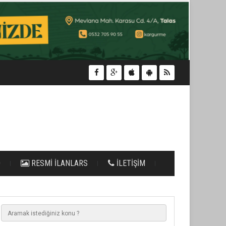
O
RESMİ İLANLARS
İLETİŞİM