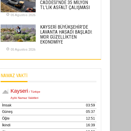
CADDESİ’NDE 35 MİLYON
02 Ekim 2025
TL’LİK ASFALT ÇALIŞMASI
05 Agustos 2026
SABAHATTİN SÜRMEN
Kayserispor, Rizespor’la Nihayet 3
KAYSERİ BÜYÜKŞEHİR’DE
puana Ulaştı
LAVANTA HASADI BAŞLADI:
MOR GÜZELLİKTEN
01 Mayis 2026
EKONOMİYE
05 Agustos 2026
NAMAZ VAKTİ