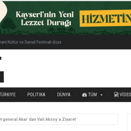
yrani Kültür ve Sanat Festivali düzenlenecek
TÜRKIYE
POLITIKA
DÜNYA
TÜM
VİDE
Orgeneral Akar´dan Vali Aksoy´a Ziyaret