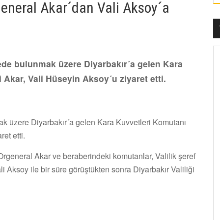
eneral Akar´dan Vali Aksoy´a
mede bulunmak üzere Diyarbakır´a gelen Kara
Akar, Vali Hüseyin Aksoy´u ziyaret etti.
mak üzere Diyarbakır´a gelen Kara Kuvvetleri Komutanı
et etti.
Orgeneral Akar ve beraberindeki komutanlar, Valilik şeref
 Aksoy ile bir süre görüştükten sonra Diyarbakır Valiliği