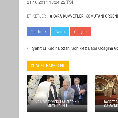
21.10.2014 18:24:22 TSI
ETIKETLER :
#KARA KUVVETLERI KOMUTANI ORGENE
Facebook
Twitter
Google+
WhatsApp
Şehit Er Kadir Bozan, Son Kez Baba Ocağına G
GÜNCEL HABERLERI
BÖLGE ADLIYE MAHKEMESI CHP
KAYSER
KURULTAYINI İPTAL ETTI; ÖZGÜR
HIZMETLER
ÖZEL GÖREVDEN UZAKLAŞTIRILDI
BINASI IÇIN