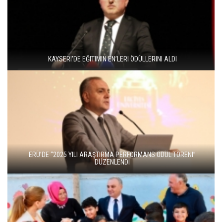
KAYSERI’DE EĞITIMIN EN’LERI ÖDÜLLERINI ALDI
ERÜ’DE “2025 YILI ARAŞTIRMA PERFORMANS ÖDÜL TÖRENI”
DÜZENLENDI