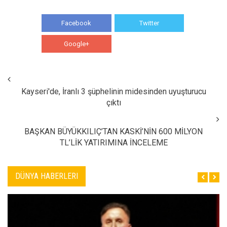
Facebook
Twitter
Google+
WhatsApp
Kayseri'de, İranlı 3 şüphelinin midesinden uyuşturucu
çıktı
BAŞKAN BÜYÜKKILIÇ’TAN KASKİ’NİN 600 MİLYON
TL’LİK YATIRIMINA İNCELEME
DÜNYA HABERLERI