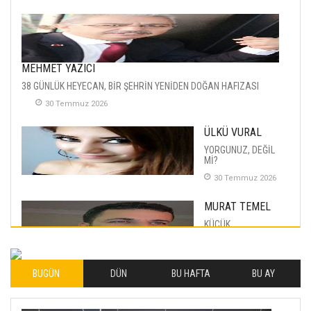
MEHMET YAZICI
38 GÜNLÜK HEYECAN, BİR ŞEHRİN YENİDEN DOĞAN HAFIZASI
30 Temmuz 2026
ÜLKÜ VURAL
YORGUNUZ, DEĞİL
Mİ?
30 Temmuz 2026
MURAT TEMEL
KÜÇÜK
MUTLULUKLAR
04 Eylul 2025
BUGÜN
DÜN
BU HAFTA
BU AY
İLHAN YILMAZ
SOFRADA AYRIMCILIK
VAR