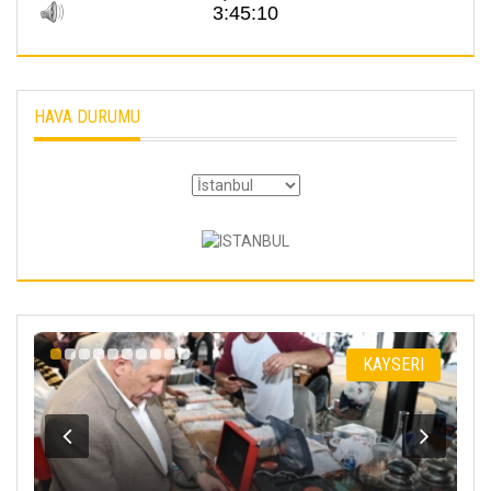
HAVA DURUMU
SERI
KAYSERI