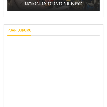
MELİKGAZİ KENTSEL DÖNÜŞÜMLE YÜKSELİYOR
PUAN DURUMU