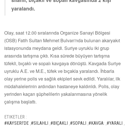
yaralandı.
Olay, saat 12.00 sıralarında Organize Sanayi Bölgesi
(OSB) Fatih Sultan Mehmet Bulvarı'nda bulunan akaryakıt
istasyonunda meydana geldi. Suriye uyruklu iki grup
arasında tartışma çıktı. Kısa sürede büyüyen tartışma
tüfekli, bıçaklı ve sopalı kavgaya dönüştü. Kavgada Suriye
uyruklu A.E. ve M.E., tüfek ve bıçakla yaralandı. İhbarla
olay yerine polis ve sağlık ekipleri sevk edildi. Yaralılar, ilk
müdahalelerinin ardından hastaneye kaldırıldı. Polis, olay
yerinden kaçan şüphelilerin yakalanmasına yönelik
çalışma başlattı.
ETIKETLER :
#KAYSERI'DE
#SILAHLI
#BIÇAKLI
#SOPALI
#KAVGA:
#YARALI
,
,
,
,
,
,