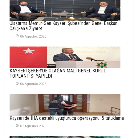
26 Subat 2026
METİN ERTEM
Ulaştırma Memur-Sen Kayseri Şubesi'nden Genel Başkan
YENİ HİCRİ YIL VE
Çalışkan'a Ziyaret
ÜLKEMİZDE
YAŞANANLAR!
06 Agustos 2026
21 Haziran 2026
SEMRA ŞAHİN
KENDİNE UYANMAK
KAYSERİ ŞEKER'DE OLAĞAN MALİ GENEL KURUL
30 Temmuz 2026
TOPLANTISI YAPILDI
06 Agustos 2026
Merve Şimşek
İlgi Alanlarımız ve Biz
02 Ekim 2025
SABAHATTİN
Kayseri'de İHA destekli uyuşturucu operasyonu: 5 tutuklama
SÜRMEN
07 Agustos 2026
Kayserispor,
Rizespor’la Nihayet 3
puana Ulaştı