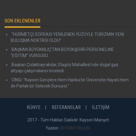
SON EKLENENLER
“HÜRMETÇİ SOFRASI YENİLENEN YÜZÜYLE TURİZMİN YENİ
BULUŞMA NOKTASI OLDU”
BAŞKAN BÜYÜKKILIÇ'TAN BÜYÜKŞEHİR PERSONELİNE
“EĞİTİM” VURGUSU
Başkan Çolakbayrakdar, Elagöz Mahallesi’nde doğal gaz
altyapı çalışmalarını inceledi
CINGI: “Kayseri Gençlere Hem Harika bir Üniversite Hayatı Hem
de Parlak bir Gelecek Sunuyor.”
KÜNYE
REFERANSLAR
İLETİŞİM
2017 - Tüm Hakları Saklıdır. Kayseri Manşet
Yazılım:
BEYRİBEY BİLİŞİM