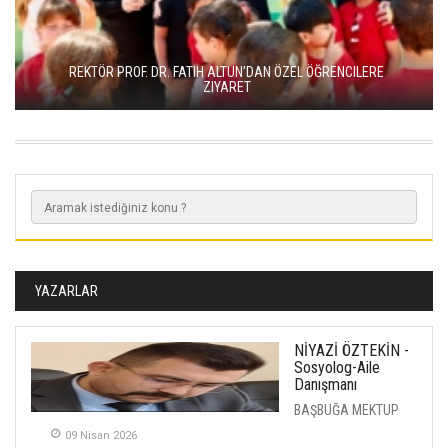
REKTÖR PROF. DR. FATIH ALTUN’DAN ÖZEL ÖĞRENCILERE
ZIYARET
YAZARLAR
NİYAZİ ÖZTEKİN -
Sosyolog-Aile
Danışmanı
BAŞBUĞA MEKTUP
09 Nisan 2026