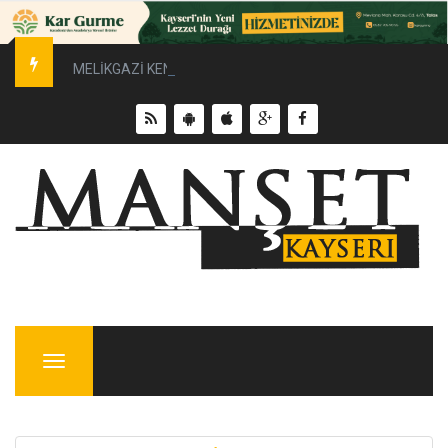
MELİKGAZİ KENTSEL DÖNÜŞÜMLE YÜKSELİYOR
Menu