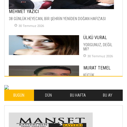
MEHMET YAZICI
38 GÜNLÜK HEYECAN, BİR ŞEHRİN YENİDEN DOĞAN HAFIZASI
30 Temmuz 2026
ÜLKÜ VURAL
YORGUNUZ, DEĞİL
Mİ?
30 Temmuz 2026
MURAT TEMEL
KÜÇÜK
MUTLULUKLAR
04 Eylul 2025
BUGÜN
DÜN
BU HAFTA
BU AY
İLHAN YILMAZ
SOFRADA AYRIMCILIK
VAR
26 Subat 2026