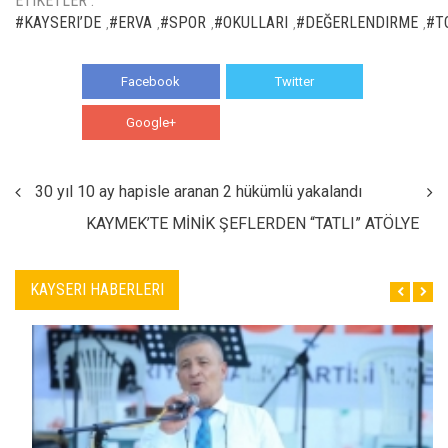
ETIKETLER :
#KAYSERI’DE
#ERVA
#SPOR
#OKULLARI
#DEĞERLENDIRME
#T
,
,
,
,
,
Facebook
Twitter
Google+
WhatsApp
30 yıl 10 ay hapisle aranan 2 hükümlü yakalandı
KAYMEK’TE MİNİK ŞEFLERDEN “TATLI” ATÖLYE
KAYSERI HABERLERI