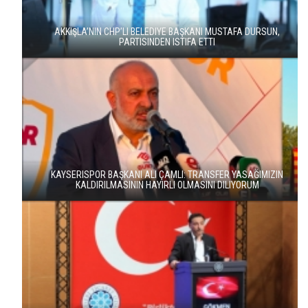
AKKIŞLA’NIN CHP’LI BELEDIYE BAŞKANI MUSTAFA DURSUN,
PARTISINDEN ISTIFA ETTI
KAYSERISPOR BAŞKANI ALI ÇAMLI: TRANSFER YASAĞIMIZIN
KALDIRILMASININ HAYIRLI OLMASINI DILIYORUM