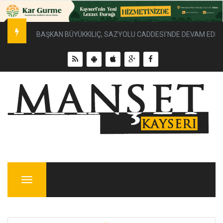
BAŞKAN BÜYÜKKILIÇ, SAZYOLU CADDESİ’NDE DEVAM EDEN 
Menu