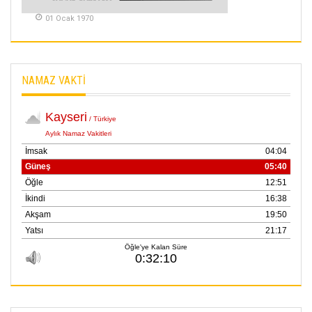
METİN ERTEM
01 Ocak 1970
YENİ HİCRİ YIL VE
ÜLKEMİZDE
YAŞANANLAR!
21 Haziran 2026
NAMAZ VAKTİ
SEMRA ŞAHİN
KENDİNE UYANMAK
30 Temmuz 2026
Merve Şimşek
İlgi Alanlarımız ve Biz
02 Ekim 2025
SABAHATTİN
SÜRMEN
Kayserispor,
Rizespor’la Nihayet 3
puana Ulaştı
01 Mayis 2026