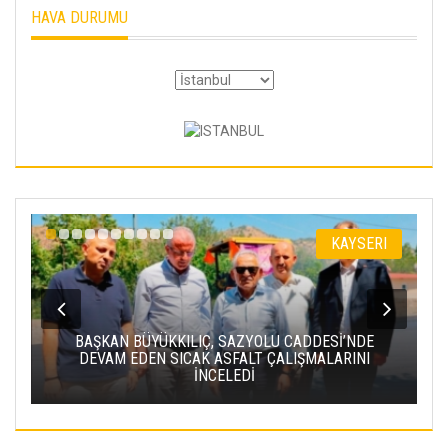
HAVA DURUMU
I
KAYSERI
BAŞKAN BÜYÜKKILIÇ, SAZYOLU CADDESİ’NDE
DEVAM EDEN SICAK ASFALT ÇALIŞMALARINI
İNCELEDİ