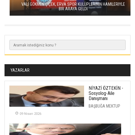
VALI GÖKMEN ÇIÇEK, ERVA SPOR KULÜPLERININ HAMILERIYLE
BIR ARAYA GELDI
YAZARLAR
NİYAZİ ÖZTEKİN -
Sosyolog-Aile
Danışmanı
BAŞBUĞA MEKTUP
09 Nisan 2026