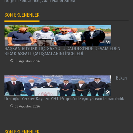
Doğru, İlkeli, Güncel, Aktif Haber Sitesi
SON EKLENENLER
BAŞKAN BÜYÜKKILIÇ, SAZYOLU CADDESİ’NDE DEVAM EDEN
SICAK ASFALT ÇALIŞMALARINI İNCELEDİ
08 Agustos 2026
Bakan
Uraloğlu: Yerköy-Kayseri YHT Projesi’nde işin yarısını tamamladık
08 Agustos 2026
SON EKLENENLER