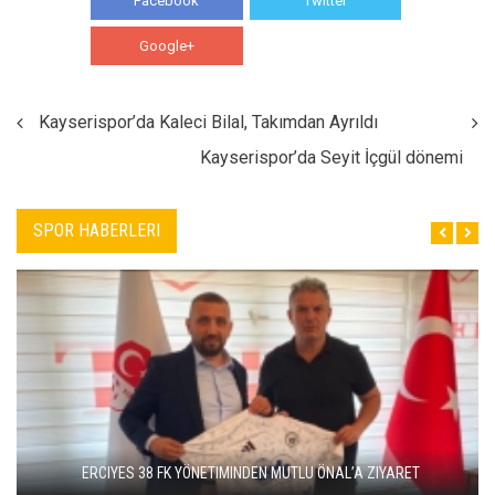
Facebook
Twitter
Google+
WhatsApp
Kayserispor’da Kaleci Bilal, Takımdan Ayrıldı
Kayserispor’da Seyit İçgül dönemi
SPOR HABERLERI
ERCIYES 38 FK YÖNETIMINDEN MUTLU ÖNAL’A ZIYARET