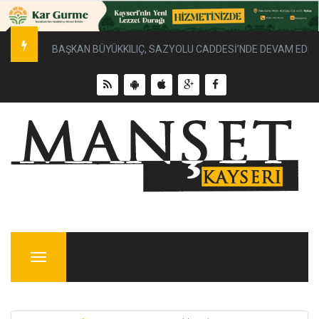
BAŞKAN BÜYÜKKILIÇ, SAZYOLU CADDESİ’NDE DEVAM EDEN 
Menu