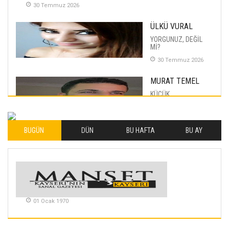
30 Temmuz 2026
ÜLKÜ VURAL
YORGUNUZ, DEĞİL
Mİ?
30 Temmuz 2026
MURAT TEMEL
KÜÇÜK
MUTLULUKLAR
04 Eylul 2025
BUGÜN
DÜN
BU HAFTA
BU AY
İLHAN YILMAZ
SOFRADA AYRIMCILIK
VAR
26 Subat 2026
METİN ERTEM
01 Ocak 1970
YENİ HİCRİ YIL VE
ÜLKEMİZDE
YAŞANANLAR!