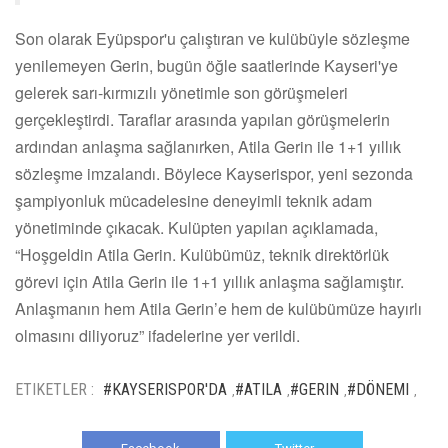
Son olarak Eyüpspor'u çalıştıran ve kulübüyle sözleşme
yenilemeyen Gerin, bugün öğle saatlerinde Kayseri'ye
gelerek sarı-kırmızılı yönetimle son görüşmeleri
gerçekleştirdi. Taraflar arasında yapılan görüşmelerin
ardından anlaşma sağlanırken, Atila Gerin ile 1+1 yıllık
sözleşme imzalandı. Böylece Kayserispor, yeni sezonda
şampiyonluk mücadelesine deneyimli teknik adam
yönetiminde çıkacak. Kulüpten yapılan açıklamada,
“Hoşgeldin Atila Gerin. Kulübümüz, teknik direktörlük
görevi için Atila Gerin ile 1+1 yıllık anlaşma sağlamıştır.
Anlaşmanın hem Atila Gerin’e hem de kulübümüze hayırlı
olmasını diliyoruz” ifadelerine yer verildi.
ETIKETLER :
#KAYSERISPOR'DA
#ATILA
#GERIN
#DÖNEMI
,
,
,
,