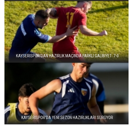
KAYSERISPOR'DAN HAZIRLIK MAÇINDA FARKLI GALIBIYET: 7-0
KAYSERISPOR’DA YENI SEZON HAZIRLIKLARI SÜRÜYOR