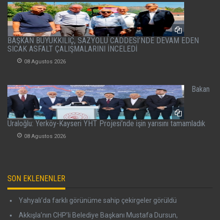
BAŞKAN BÜYÜKKILIÇ, SAZYOLU CADDESİ’NDE DEVAM EDEN
SICAK ASFALT ÇALIŞMALARINI İNCELEDİ
08 Agustos 2026
Bakan
Uraloğlu: Yerköy-Kayseri YHT Projesi’nde işin yarısını tamamladık
08 Agustos 2026
SON EKLENENLER
Yahyalı’da farklı görünüme sahip çekirgeler görüldü
Akkışla’nın CHP’li Belediye Başkanı Mustafa Dursun,