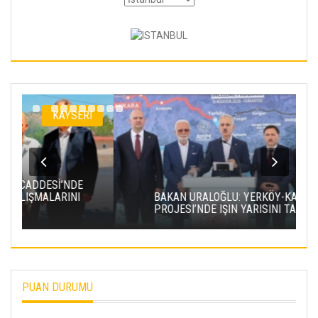
I
KAYSERI
BAKAN URALOĞLU: YERKÖY-KAYSERI YHT
PROJESI’NDE IŞIN YARISINI TAMAMLADIK
PUAN DURUMU