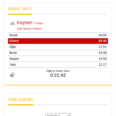
21 Haziran 2026
NAMAZ VAKTİ
SEMRA ŞAHİN
KENDİNE UYANMAK
30 Temmuz 2026
Merve Şimşek
İlgi Alanlarımız ve Biz
02 Ekim 2025
SABAHATTİN
SÜRMEN
Kayserispor,
Rizespor’la Nihayet 3
puana Ulaştı
01 Mayis 2026
HAVA DURUMU