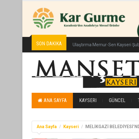
SON DAKIKA
Ulaştırma Memur-Sen Kayseri Şub
ANA SAYFA
KAYSERI
GÜNCEL
Ana Sayfa
Kayseri
MELİKGAZİ BELEDİYESİ’N