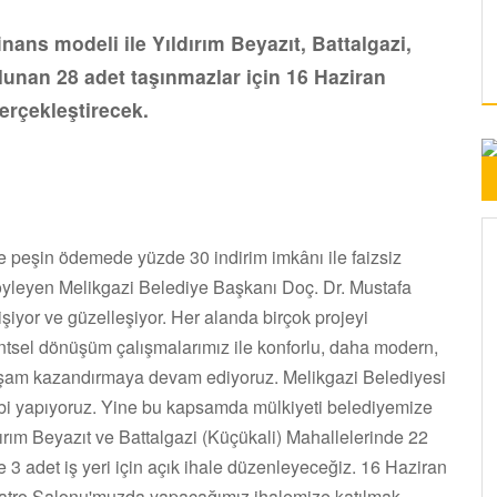
ans modeli ile Yıldırım Beyazıt, Battalgazi,
unan 28 adet taşınmazlar için 16 Haziran
gerçekleştirecek.
ve peşin ödemede yüzde 30 indirim imkânı ile faizsiz
ı söyleyen Melikgazi Belediye Başkanı Doç. Dr. Mustafa
işiyor ve güzelleşiyor. Her alanda birçok projeyi
ntsel dönüşüm çalışmalarımız ile konforlu, daha modern,
 yaşam kazandırmaya devam ediyoruz. Melikgazi Belediyesi
hibi yapıyoruz. Yine bu kapsamda mülkiyeti belediyemize
dırım Beyazıt ve Battalgazi (Küçükali) Mahallelerinde 22
 3 adet iş yeri için açık ihale düzenleyeceğiz. 16 Haziran
iyatro Salonu'muzda yapacağımız ihalemize katılmak