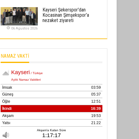
02 Ekim 2025
Kayseri Şekerspor'dan
Kocasinan Şimşekspor'a
SABAHATTİN SÜRMEN
nezaket ziyareti
Kayserispor, Rizespor’la Nihayet 3
06 Agustos 2026
puana Ulaştı
01 Mayis 2026
NAMAZ VAKTİ