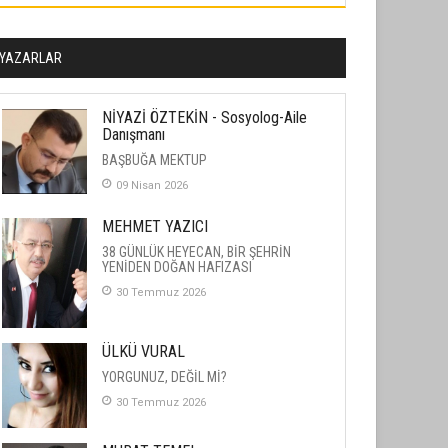
YAZARLAR
NİYAZİ ÖZTEKİN - Sosyolog-Aile
Danışmanı
BAŞBUĞA MEKTUP
09 Nisan 2026
MEHMET YAZICI
38 GÜNLÜK HEYECAN, BİR ŞEHRİN
YENİDEN DOĞAN HAFIZASI
30 Temmuz 2026
ÜLKÜ VURAL
YORGUNUZ, DEĞİL Mİ?
30 Temmuz 2026