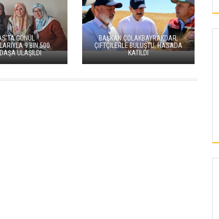
BAŞKAN BÜYÜKKILIÇ, TEKNOFEST
GENÇLİĞİYLE BULUŞTU:
 IŞARETLI YAMULA
“KAYSERİ’Yİ BİLİM VE
INDA HASAT MESAISI
TEKNOLOJİNİN MERKEZİ
BAŞLADI
YAPACAĞIZ”
KAYSERI
İLDEM’E YAPILACAK OLAN SOSYAL TESİSTE