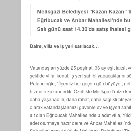
Melikgazi Belediyesi "Kazan Kazan” fin
Eğribucak ve Anbar Mahallesi’nde bul
Salı günü saat 14.30'da satış ihalesi 
Daire, villa ve iş yeri satılacak…
Vatandaşları yüzde 25 peşinat, 36 ay eşit taksit 
şekilde villa, konut, iş yeri sahibi yapacakların
Palancıoğlu, “İlçemiz her geçen gün büyüyor, gel
hizmete kazandırdık. Özellikle Melikgazi’mize ke
daha yaşanabilir, daha rahat, daha sağlıklı bir
olarak vatandaşlarımızı güvenle ev ve işyeri sa
ait olan Eğribucak Mahallesinde 3 adet villa, Yıl
adet oturmaya hazır daire ve Anbar Mahallesi’nde
Salı günü saat 14.30'da Melikgazi Belediyesi T