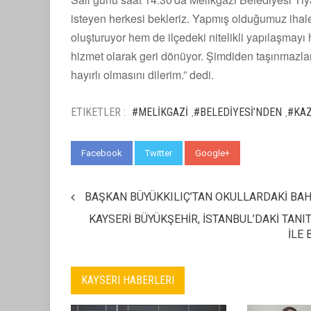
isteyen herkesi bekleriz. Yapmış olduğumuz ihal
oluşturuyor hem de ilçedeki nitelikli yapılaşmayı 
hizmet olarak geri dönüyor. Şimdiden taşınmazlar
hayırlı olmasını dilerim.” dedi.
ETIKETLER :
#MELİKGAZİ
#BELEDİYESİ’NDEN
#KA
,
,
Facebook
Twitter
Google+
WhatsApp
BAŞKAN BÜYÜKKILIÇ’TAN OKULLARDAKİ BAH
KAYSERİ BÜYÜKŞEHİR, İSTANBUL’DAKİ TANI
İLE
KAYSERI HABERLERI