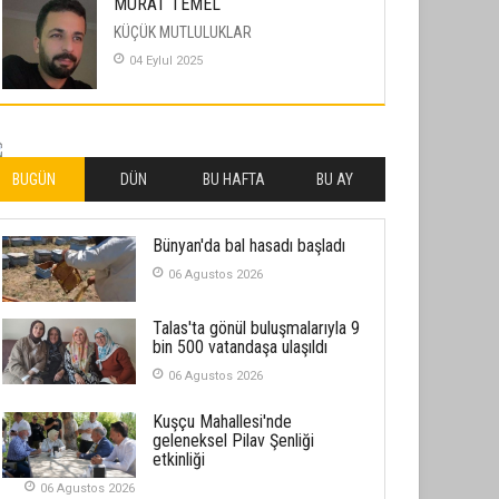
MURAT TEMEL
KÜÇÜK MUTLULUKLAR
04 Eylul 2025
İLHAN YILMAZ
SOFRADA AYRIMCILIK VAR
26 Subat 2026
BUGÜN
DÜN
BU HAFTA
BU AY
METİN ERTEM
Bünyan'da bal hasadı başladı
YENİ HİCRİ YIL VE ÜLKEMİZDE
YAŞANANLAR!
06 Agustos 2026
21 Haziran 2026
Talas'ta gönül buluşmalarıyla 9
SEMRA ŞAHİN
bin 500 vatandaşa ulaşıldı
KENDİNE UYANMAK
06 Agustos 2026
30 Temmuz 2026
Kuşçu Mahallesi'nde
geleneksel Pilav Şenliği
Merve Şimşek
etkinliği
İlgi Alanlarımız ve Biz
06 Agustos 2026