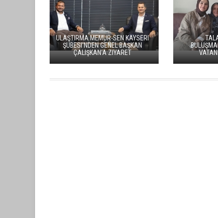
COĞRAFI
PATLICAN
BÜNYAN'DA BAL HASADI BAŞLADI