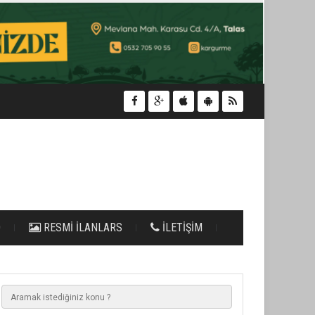
O
RESMİ İLANLARS
İLETİŞİM