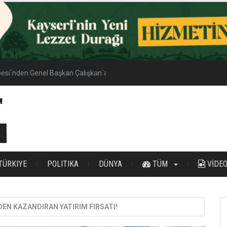
esi`nden Genel Başkan Çalışkan`a Ziyaret
TÜRKIYE
POLITIKA
DÜNYA
TÜM
VİDE
DEN KAZANDIRAN YATIRIM FIRSATI!