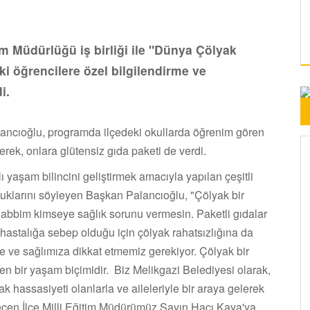
tim Müdürlüğü iş birliği ile "Dünya Çölyak
i öğrencilere özel bilgilendirme ve
i.
ancıoğlu, programda ilçedeki okullarda öğrenim gören
erek, onlara glütensiz gıda paketi de verdi.
ı yaşam bilincini geliştirmek amacıyla yapılan çeşitli
duklarını söyleyen Başkan Palancıoğlu, "Çölyak bir
 Rabbim kimseye sağlık sorunu vermesin. Paketli gıdalar
hastalığa sebep olduğu için çölyak rahatsızlığına da
 ve sağlımıza dikkat etmemiz gerekiyor. Çölyak bir
en bir yaşam biçimidir. Biz Melikgazi Belediyesi olarak,
k hassasiyeti olanlarla ve aileleriyle bir araya gelerek
eçen İlçe Milli Eğitim Müdürümüz Sayın Hacı Kaya'ya,