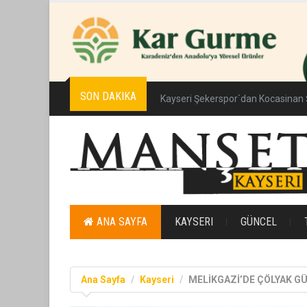
SON DAKIKA
Kayseri Şekerspor`dan Kocasinan 
ANA SAYFA
KAYSERI
GÜNCEL
Ana Sayfa
Kayseri
MELİKGAZİ’DE ÇÖLYAK GÜ