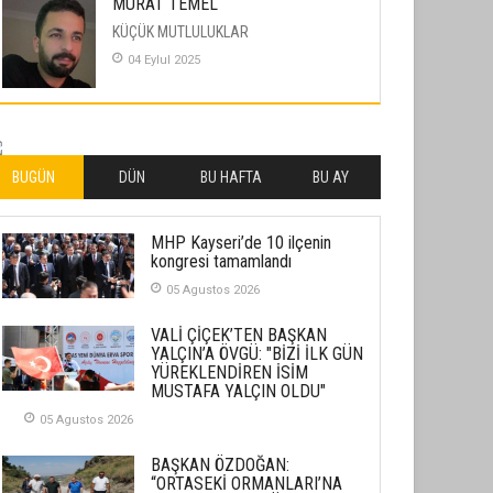
MURAT TEMEL
KÜÇÜK MUTLULUKLAR
04 Eylul 2025
İLHAN YILMAZ
SOFRADA AYRIMCILIK VAR
26 Subat 2026
BUGÜN
DÜN
BU HAFTA
BU AY
METİN ERTEM
MHP Kayseri’de 10 ilçenin
YENİ HİCRİ YIL VE ÜLKEMİZDE
kongresi tamamlandı
YAŞANANLAR!
05 Agustos 2026
21 Haziran 2026
VALİ ÇİÇEK’TEN BAŞKAN
SEMRA ŞAHİN
YALÇIN’A ÖVGÜ: "BİZİ İLK GÜN
KENDİNE UYANMAK
YÜREKLENDİREN İSİM
MUSTAFA YALÇIN OLDU"
30 Temmuz 2026
05 Agustos 2026
Merve Şimşek
BAŞKAN ÖZDOĞAN:
İlgi Alanlarımız ve Biz
“ORTASEKİ ORMANLARI’NA