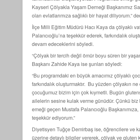
Kayseri Çölyakla Yaşam Derneği Başkanımız Sayı
olan evlatlarımıza sağlıklı bir hayat diliyorum.” de
İlçe Milli Eğitim Müdürü Hacı Kaya da çölyaklı 
Palancıoğlu’na teşekkür ederek, farkındalık oluştu
devam edeceklerini söyledi.
“Çölyak bir tercih değil ömür boyu süren bir yaş
Başkanı Zahide Kaya ise şunları söyledi:
“Bu programdaki en büyük amacımız çölyaklı çocu
farkındalık oluşturmaktır. Bu yüzden çölyakın n
çocuğumuz bizim için çok kıymetli. Bugün gluten
ailelerin sesine kulak verme günüdür. Çünkü biz 
emeği geçen Mustafa Palancıoğlu Başkanımıza, İ
teşekkür ediyorum.”
Diyetisyen Tuğçe Demirbaş ise, öğrencilere ve ka
üzerine detaylı bilgiler vererek, çölyak ve glute