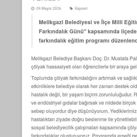
09 Mayis 2026
Kayseri
Melikgazi Belediyesi ve İlçe Milli Eği
Farkındalık Günü" kapsamında ilçedek
farkındalık eğitim programı düzenlend
Melikgazi Belediye Başkanı Doç. Dr. Mustafa Pal
çölyak hassasiyeti olan öğrencilerle bir araya gel
Toplumda çölyak farkındalığını artırmak ve sağlıkl
etkinliklere belediye olarak her zaman destek ol
hastalık değil, bir yaşam biçimi zorunluluğudur.
ve endüstriyel gıdalar bağırsak ve midede birçok 
sebep oluyordur diye düşünüyorum. Yediklerimize
hastalıktan ziyade doğru beslenme ile yönetilebil
sosyal belediyecilik çalışmaları kapsamında çölya
farkındalıklar oluşturuyoruz. Programda emeği g