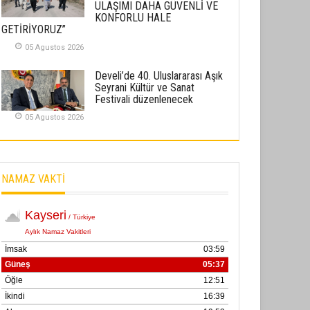
ULAŞIMI DAHA GÜVENLİ VE
02 Ekim 2025
KONFORLU HALE
GETİRİYORUZ”
SABAHATTİN SÜRMEN
05 Agustos 2026
Kayserispor, Rizespor’la Nihayet 3
puana Ulaştı
Develi’de 40. Uluslararası Aşık
Seyrani Kültür ve Sanat
01 Mayis 2026
Festivali düzenlenecek
05 Agustos 2026
NAMAZ VAKTİ