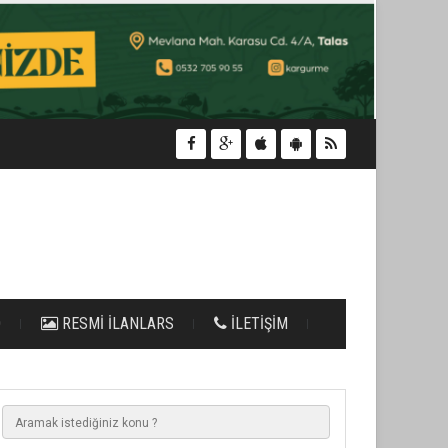
O
RESMİ İLANLARS
İLETİŞİM