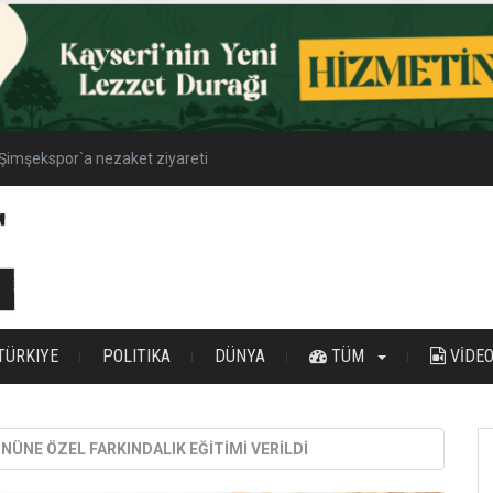
Şimşekspor`a nezaket ziyareti
TÜRKIYE
POLITIKA
DÜNYA
TÜM
VİDE
NÜNE ÖZEL FARKINDALIK EĞİTİMİ VERİLDİ