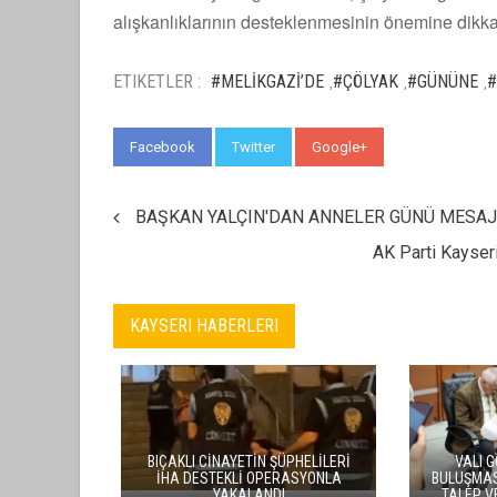
alışkanlıklarının desteklenmesinin önemine dikkat
ETIKETLER :
#MELİKGAZİ’DE
#ÇÖLYAK
#GÜNÜNE
#
,
,
,
Facebook
Twitter
Google+
WhatsApp
BAŞKAN YALÇIN'DAN ANNELER GÜNÜ MESAJ
AK Parti Kayser
KAYSERI HABERLERI
VALI GÖKMEN ÇIÇEK, HALK
DEVELI’DE 
BULUŞMASINDA VATANDAŞLARIN
SEYRANI
TALEP VE ÖNERILERINI DINLEDI
FESTIV