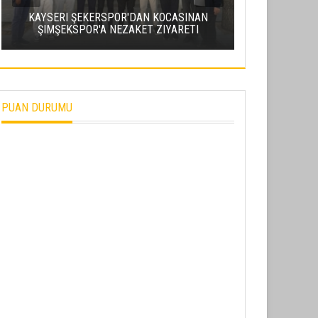
KAPUZBAŞI
KAYSERI ŞEKERSPOR'DAN KOCASINAN
DÜŞEN 13 Y
ŞIMŞEKSPOR'A NEZAKET ZIYARETI
PUAN DURUMU