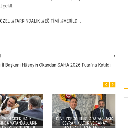
 çekti.
ÖZEL
#FARKINDALIK
#EĞİTİMİ
#VERİLDİ
,
,
,
,
I
i İl Başkanı Hüseyin Okandan SAHA 2026 Fuarı’na Katıldı.
KAYSERI
40. ULUSLARARASI AŞIK
ERCIYES’TE GÖKYÜZÜ TUTKUNLARI
 KÜLTÜR VE SANAT
IÇIN METEOR YAĞMURU ŞÖLEN
ALI DÜZENLENECEK
ETKINLIĞI