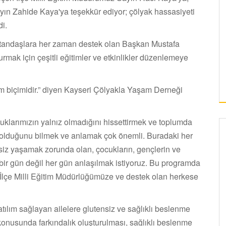
n Zahide Kaya'ya teşekkür ediyor; çölyak hassasiyeti
di.
vatandaşlara her zaman destek olan Başkan Mustafa
rmak için çeşitli eğitimler ve etkinlikler düzenlemeye
am biçimidir.” diyen Kayseri Çölyakla Yaşam Derneği
klarımızın yalnız olmadığını hissettirmek ve toplumda
e olduğunu bilmek ve anlamak çok önemli. Buradaki her
siz yaşamak zorunda olan, çocukların, gençlerin ve
bir gün değil her gün anlaşılmak istiyoruz. Bu programda
lçe Milli Eğitim Müdürlüğümüze ve destek olan herkese
tılım sağlayan ailelere glutensiz ve sağlıklı beslenme
n konusunda farkındalık oluşturulması, sağlıklı beslenme