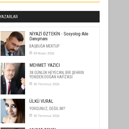
YAZARLAR
NİYAZİ ÖZTEKİN - Sosyolog-Aile
Danışmanı
BAŞBUĞA MEKTUP
09 Nisan 2026
MEHMET YAZICI
38 GÜNLÜK HEYECAN, BİR ŞEHRİN
YENİDEN DOĞAN HAFIZASI
30 Temmuz 2026
ÜLKÜ VURAL
YORGUNUZ, DEĞİL Mİ?
30 Temmuz 2026