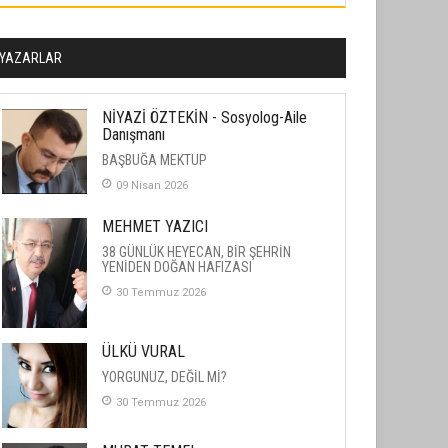
YAZARLAR
NİYAZİ ÖZTEKİN - Sosyolog-Aile
Danışmanı
BAŞBUĞA MEKTUP
09 Nisan 2026
MEHMET YAZICI
38 GÜNLÜK HEYECAN, BİR ŞEHRİN
YENİDEN DOĞAN HAFIZASI
30 Temmuz 2026
ÜLKÜ VURAL
YORGUNUZ, DEĞİL Mİ?
30 Temmuz 2026