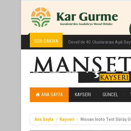
SON DAKIKA
Develi’de 40. Uluslararası Aşık Se
ANA SAYFA
KAYSERI
GÜNCEL
Ana Sayfa
Kayseri
Nissan İnoto Test Sürüş G