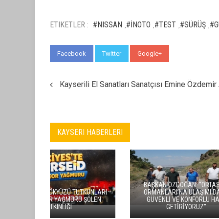
ETIKETLER :
#NISSAN
#İNOTO
#TEST
#SÜRÜŞ
#G
,
,
,
,
Facebook
Twitter
Google+
WhatsApp
Kayserili El Sanatları Sanatçısı Emine Özdemir 
KAYSERI HABERLERI
MHP KAYSERI’DE 10 ILÇENIN
KAYSERI’D
KONGRESI TAMAMLANDI
ÜYESI