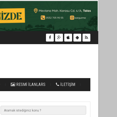
O
RESMİ İLANLARS
İLETİŞİM