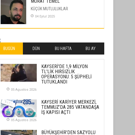
MURAT TEMEL
KÜÇÜK MUTLULUKLAR
04 Eylul 2025
İLHAN YILMAZ
SOFRADA AYRIMCILIK VAR
26 Subat 2026
BUGÜN
DÜN
BU HAFTA
BU AY
METİN ERTEM
KAYSERİ'DE 1,9 MİLYON
YENİ HİCRİ YIL VE ÜLKEMİZDE
TL'LİK HIRSIZLIK
YAŞANANLAR!
OPERASYONU: 5 ŞÜPHELİ
TUTUKLANDI
21 Haziran 2026
05 Agustos 2026
SEMRA ŞAHİN
KENDİNE UYANMAK
KAYSERİ KARİYER MERKEZİ,
TEMMUZ’DA 285 VATANDAŞA
30 Temmuz 2026
İŞ KAPISI AÇTI
05 Agustos 2026
Merve Şimşek
İlgi Alanlarımız ve Biz
BÜYÜKŞEHİR’DEN SAZYOLU