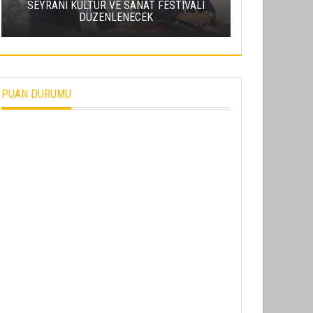
SEYRANI KÜLTÜR VE SANAT FESTIVALI
ERCIYES’TE 
DÜZENLENECEK
METEOR YA
PUAN DURUMU