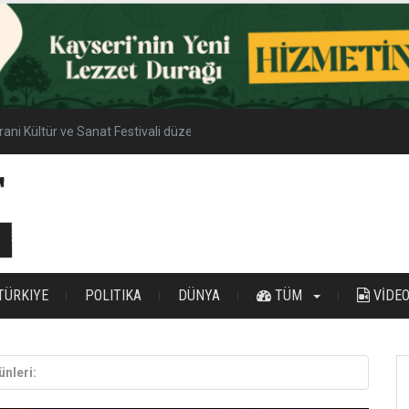
yrani Kültür ve Sanat Festivali düzenlenecek
TÜRKIYE
POLITIKA
DÜNYA
TÜM
VİDE
ünleri: