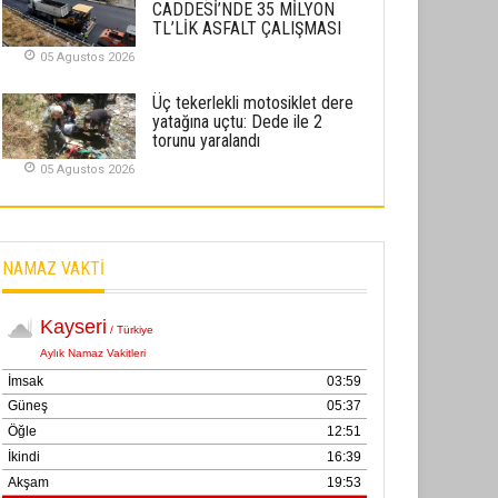
CADDESİ’NDE 35 MİLYON
02 Ekim 2025
TL’LİK ASFALT ÇALIŞMASI
05 Agustos 2026
SABAHATTİN SÜRMEN
Kayserispor, Rizespor’la Nihayet 3
Üç tekerlekli motosiklet dere
puana Ulaştı
yatağına uçtu: Dede ile 2
torunu yaralandı
01 Mayis 2026
05 Agustos 2026
NAMAZ VAKTİ