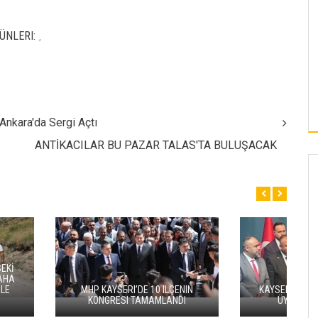
ÜNLERI:
,
Ankara'da Sergi Açtı
ANTİKACILAR BU PAZAR TALAS'TA BULUŞACAK
VALİ ÇİÇEK’TEN BAŞKAN YALÇIN’A
ÖVGÜ: "BİZİ İLK GÜN
E 3 BELEDIYE MECLIS
YÜREKLENDİREN İSİM MUSTAFA
 MHP’YE KATILDI
YALÇIN OLDU"