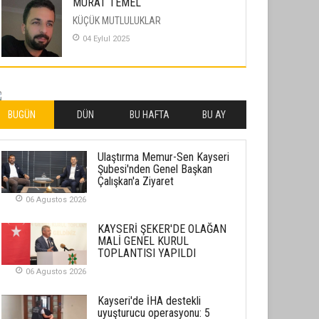
MURAT TEMEL
KÜÇÜK MUTLULUKLAR
04 Eylul 2025
İLHAN YILMAZ
SOFRADA AYRIMCILIK VAR
26 Subat 2026
BUGÜN
DÜN
BU HAFTA
BU AY
METİN ERTEM
Ulaştırma Memur-Sen Kayseri
YENİ HİCRİ YIL VE ÜLKEMİZDE
Şubesi'nden Genel Başkan
YAŞANANLAR!
Çalışkan'a Ziyaret
21 Haziran 2026
06 Agustos 2026
SEMRA ŞAHİN
KAYSERİ ŞEKER'DE OLAĞAN
KENDİNE UYANMAK
MALİ GENEL KURUL
TOPLANTISI YAPILDI
30 Temmuz 2026
06 Agustos 2026
Merve Şimşek
Kayseri'de İHA destekli
İlgi Alanlarımız ve Biz
uyuşturucu operasyonu: 5