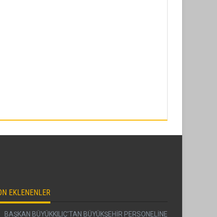
ON EKLENENLER
BAŞKAN BÜYÜKKILIÇ'TAN BÜYÜKŞEHİR PERSONELİNE