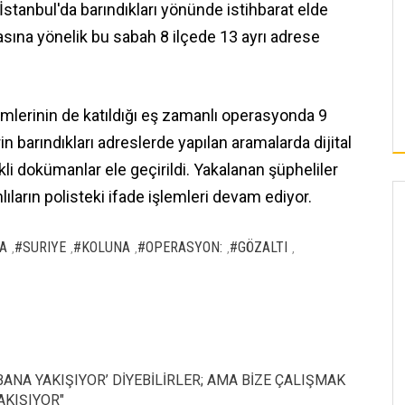
a İstanbul'da barındıkları yönünde istihbarat elde
asına yönelik bu sabah 8 ilçede 13 ayrı adrese
timlerinin de katıldığı eş zamanlı operasyonda 9
rin barındıkları adreslerde yapılan aramalarda dijital
ikli dokümanlar ele geçirildi. Yakalanan şüpheliler
arın polisteki ifade işlemleri devam ediyor.
A
#SURIYE
#KOLUNA
#OPERASYON:
#GÖZALTI
,
,
,
,
,
L BANA YAKIŞIYOR’ DİYEBİLİRLER; AMA BİZE ÇALIŞMAK
AKIŞIYOR"