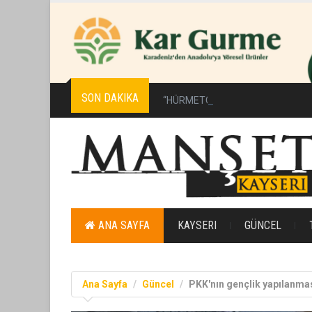
SON DAKIKA
“HÜRMETÇİ SOFRASI YENİLENEN 
ANA SAYFA
KAYSERI
GÜNCEL
Ana Sayfa
Güncel
PKK'nın gençlik yapılanmas