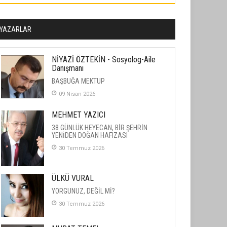
YAZARLAR
NİYAZİ ÖZTEKİN - Sosyolog-Aile
Danışmanı
BAŞBUĞA MEKTUP
09 Nisan 2026
MEHMET YAZICI
38 GÜNLÜK HEYECAN, BİR ŞEHRİN
YENİDEN DOĞAN HAFIZASI
30 Temmuz 2026
ÜLKÜ VURAL
YORGUNUZ, DEĞİL Mİ?
30 Temmuz 2026