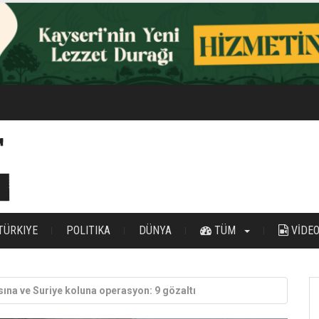
YÜZÜYLE TURİZMİN YENİ BULUŞMA NOKTASI OLDU”
TÜRKIYE
POLITIKA
DÜNYA
TÜM
VİDE
ına ve Suriye koluna operasyon: 9 gözaltı