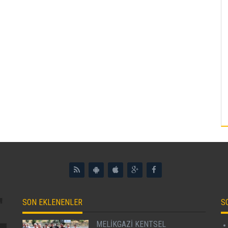
SON EKLENENLER
S
MELİKGAZİ KENTSEL