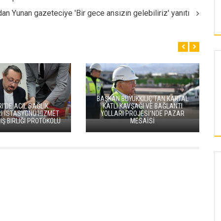
n Yunan gazeteciye 'Bir gece ansızın gelebiliriz' yanıtı
BAŞKAN BÜYÜKKILIÇ’TAN KARTAL
I’DE ACIL SAĞLIK
KATLI KAVŞAĞI VE BAĞLANTI
I İSTASYONU HIZMET
YOLLARI PROJESİ’NDE PAZAR
 IŞ BIRLIĞI PROTOKOLÜ
MESAİSİ
KAYSERI
KAYSERI
ULAŞIMDA DEV
MELİKGAZİ KENTSEL DÖNÜŞÜMLE