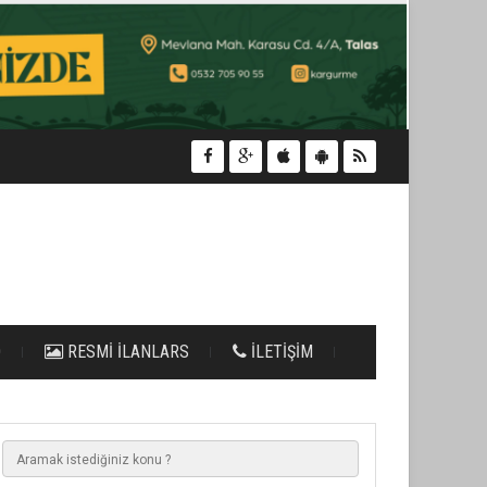
O
RESMİ İLANLARS
İLETİŞİM