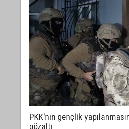
PKK'nın gençlik yapılanmasın
gözaltı