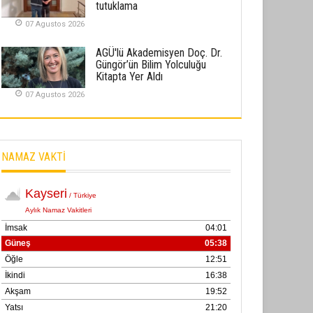
tutuklama
02 Ekim 2025
07 Agustos 2026
SABAHATTİN SÜRMEN
AGÜ'lü Akademisyen Doç. Dr.
Kayserispor, Rizespor’la Nihayet 3
Güngör’ün Bilim Yolculuğu
puana Ulaştı
Kitapta Yer Aldı
01 Mayis 2026
07 Agustos 2026
NAMAZ VAKTİ