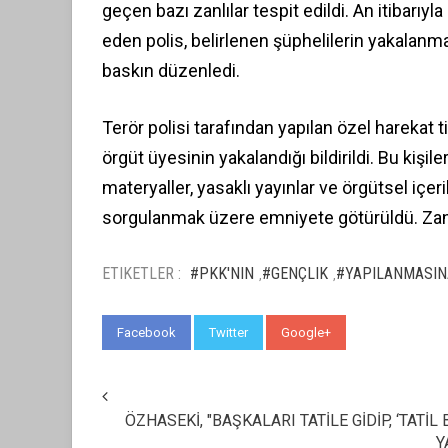
geçen bazı zanlılar tespit edildi. An itibarıyl
eden polis, belirlenen şüphelilerin yakalanm
baskın düzenledi.
Terör polisi tarafından yapılan özel harekat 
örgüt üyesinin yakalandığı bildirildi. Bu kişile
materyaller, yasaklı yayınlar ve örgütsel içer
sorgulanmak üzere emniyete götürüldü. Zanlıl
ETIKETLER :
#PKK'NIN
#GENÇLIK
#YAPILANMASIN
,
,
Facebook
Twitter
Google+
WhatsApp
ÖZHASEKİ, "BAŞKALARI TATİLE GİDİP, ‘TATİ
Y