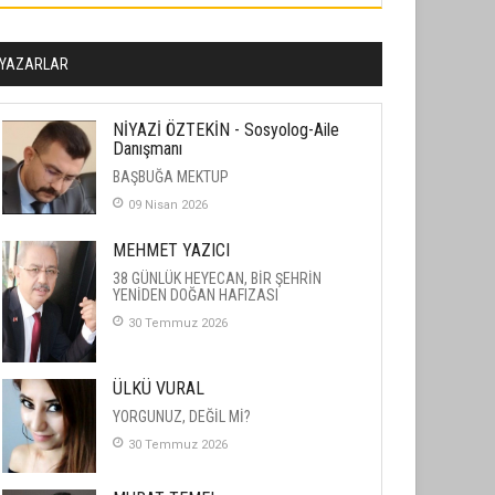
YAZARLAR
NİYAZİ ÖZTEKİN - Sosyolog-Aile
Danışmanı
BAŞBUĞA MEKTUP
09 Nisan 2026
MEHMET YAZICI
38 GÜNLÜK HEYECAN, BİR ŞEHRİN
YENİDEN DOĞAN HAFIZASI
30 Temmuz 2026
ÜLKÜ VURAL
YORGUNUZ, DEĞİL Mİ?
30 Temmuz 2026