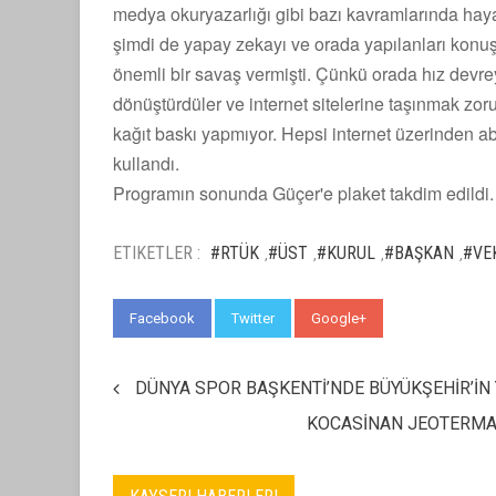
medya okuryazarlığı gibi bazı kavramlarında hay
şimdi de yapay zekayı ve orada yapılanları konuşu
önemli bir savaş vermişti. Çünkü orada hız devrey
dönüştürdüler ve internet sitelerine taşınmak zor
kağıt baskı yapmıyor. Hepsi internet üzerinden abo
kullandı.
Programın sonunda Güçer'e plaket takdim edildi.
ETIKETLER :
#RTÜK
#ÜST
#KURUL
#BAŞKAN
#VEK
,
,
,
,
Facebook
Twitter
Google+
WhatsApp
DÜNYA SPOR BAŞKENTİ’NDE BÜYÜKŞEHİR’İN
KOCASİNAN JEOTERMAL