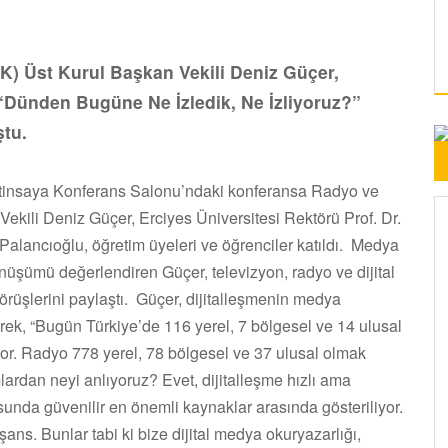
K) Üst Kurul Başkan Vekili Deniz Güçer,
“Dünden Bugüne Ne İzledik, Ne İzliyoruz?”
ştu.
Çetinsaya Konferans Salonu’ndaki konferansa Radyo ve
kili Deniz Güçer, Erciyes Üniversitesi Rektörü Prof. Dr.
Palancıoğlu, öğretim üyeleri ve öğrenciler katıldı. Medya
üşümü değerlendiren Güçer, televizyon, radyo ve dijital
 görüşlerini paylaştı. Güçer, dijitalleşmenin medya
erek, “Bugün Türkiye’de 116 yerel, 7 bölgesel ve 14 ulusal
r. Radyo 778 yerel, 78 bölgesel ve 37 ulusal olmak
rdan neyi anlıyoruz? Evet, dijitalleşme hızlı ama
unda güvenilir en önemli kaynaklar arasında gösteriliyor.
s. Bunlar tabi ki bize dijital medya okuryazarlığı,