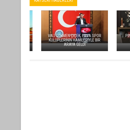
KAYSERI HABERLERI
KAMUOYUNA SAYGIYLA
ERCIYES
DUYURULUR
SÜRDÜRÜLEB