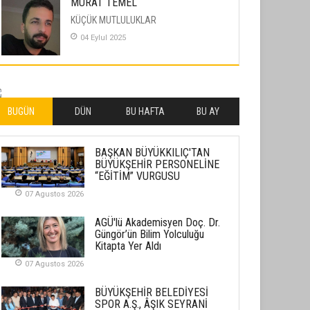
MURAT TEMEL
KÜÇÜK MUTLULUKLAR
04 Eylul 2025
İLHAN YILMAZ
SOFRADA AYRIMCILIK VAR
26 Subat 2026
BUGÜN
DÜN
BU HAFTA
BU AY
METİN ERTEM
BAŞKAN BÜYÜKKILIÇ'TAN
YENİ HİCRİ YIL VE ÜLKEMİZDE
BÜYÜKŞEHİR PERSONELİNE
YAŞANANLAR!
“EĞİTİM” VURGUSU
21 Haziran 2026
07 Agustos 2026
SEMRA ŞAHİN
AGÜ'lü Akademisyen Doç. Dr.
KENDİNE UYANMAK
Güngör’ün Bilim Yolculuğu
Kitapta Yer Aldı
30 Temmuz 2026
07 Agustos 2026
Merve Şimşek
BÜYÜKŞEHİR BELEDİYESİ
İlgi Alanlarımız ve Biz
SPOR A.Ş., ÂŞIK SEYRANİ