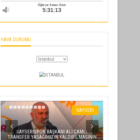
HAVA DURUMU
KAYSERI
KAYSERISPOR BAŞKANI ALI ÇAMLI:
VALI GÖK
TRANSFER YASAĞIMIZIN KALDIRILMASININ
KULÜPLERINI