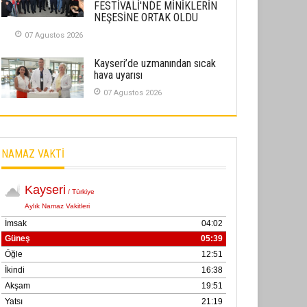
FESTİVALİ'NDE MİNİKLERİN
02 Ekim 2025
NEŞESİNE ORTAK OLDU
07 Agustos 2026
SABAHATTİN SÜRMEN
Kayserispor, Rizespor’la Nihayet 3
Kayseri’de uzmanından sıcak
puana Ulaştı
hava uyarısı
01 Mayis 2026
07 Agustos 2026
NAMAZ VAKTİ