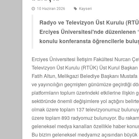
10 Haziran 2026
Kayseri
Radyo ve Televizyon Üst Kurulu (RTÜ
Erciyes Üniversitesi'nde düzenlenen 
konulu konferansta öğrencilerle bulu
Erciyes Üniversitesi İletişim Fakültesi Nurcan 
Televizyon Üst Kurulu (RTÜK) Üst Kurul Başkan Ve
Fatih Altun, Melikgazi Belediye Başkanı Mustafa 
ve yayıncılığın geçmişten günümüze geçirdiği dön
platformların toplum üzerindeki etkilerine ilişkin
sektöründe önemli değişimlere yol açtığını belirt
olmak üzere toplam 137 televizyonumuz bulunuyo
üzere toplam 893 radyomuz bulunuyor. Bu rakamla
geleneksel medya kanalları özellikle haber konus
Bu bizim geleneksel medyamız açısından büyük şan