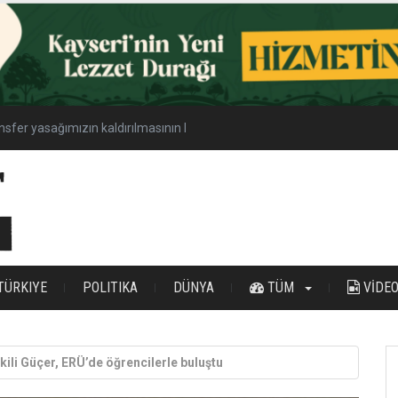
nsfer yasağımızın kaldırılmasının hayırlı olmasını diliyorum
TÜRKIYE
POLITIKA
DÜNYA
TÜM
VİDE
ili Güçer, ERÜ’de öğrencilerle buluştu