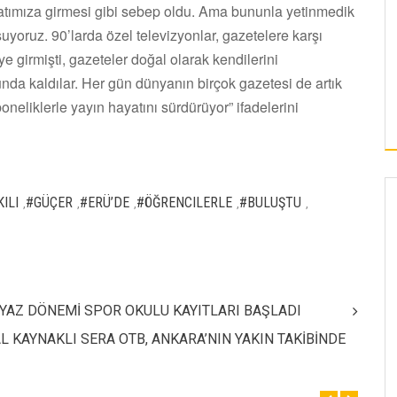
atımıza girmesi gibi sebep oldu. Ama bununla yetinmedik
yoruz. 90’larda özel televizyonlar, gazetelere karşı
e girmişti, gazeteler doğal olarak kendilerini
unda kaldılar. Her gün dünyanın birçok gazetesi de artık
neliklerle yayın hayatını sürdürüyor” ifadelerini
ILI
#GÜÇER
#ERÜ’DE
#ÖĞRENCILERLE
#BULUŞTU
,
,
,
,
,
 YAZ DÖNEMİ SPOR OKULU KAYITLARI BAŞLADI
 KAYNAKLI SERA OTB, ANKARA’NIN YAKIN TAKİBİNDE