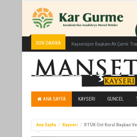
SON DAKIKA
Kayserispor Başkanı Ali Çamlı: Tra
ANA SAYFA
KAYSERI
GÜNCEL
Ana Sayfa
Kayseri
RTÜK Üst Kurul Başkan Vek