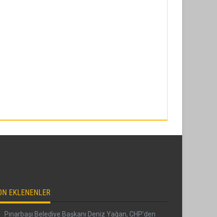
ON EKLENENLER
Pınarbaşı Belediye Başkanı Deniz Yağan, CHP’den