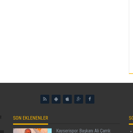
SON EKLENENLER
S
Kayserispor Başkanı Ali Çamlı: