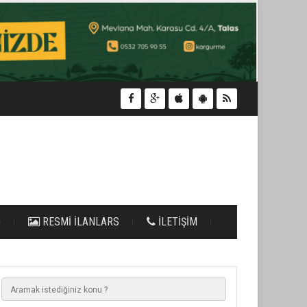
O
RESMİ İLANLARS
İLETİŞİM