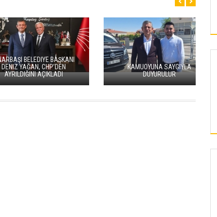
TARIHTEN GELEN SERINLIK:
 ÜNIVERSITESI’NDE
ATAULLAH EFENDI VAKFI’NIN HAYIR
ILIR ENERJI HAMLESI
ŞARTI KAYSERILILERLE BULUŞTU
KAYSERI
“HÜRMETÇİ SOFRASI YENİLENEN YÜZÜYLE