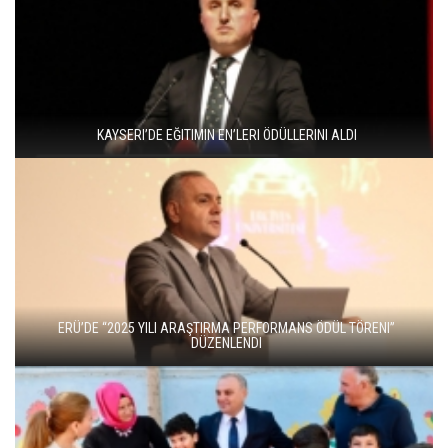
KAYSERI’DE EĞITIMIN EN’LERI ÖDÜLLERINI ALDI
ERÜ’DE “2025 YILI ARAŞTIRMA PERFORMANS ÖDÜL TÖRENI”
DÜZENLENDI