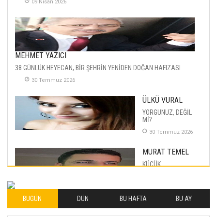
09 Nisan 2026
MEHMET YAZICI
38 GÜNLÜK HEYECAN, BİR ŞEHRİN YENİDEN DOĞAN HAFIZASI
30 Temmuz 2026
ÜLKÜ VURAL
YORGUNUZ, DEĞİL
Mİ?
30 Temmuz 2026
MURAT TEMEL
KÜÇÜK
MUTLULUKLAR
04 Eylul 2025
BUGÜN
DÜN
BU HAFTA
BU AY
İLHAN YILMAZ
SOFRADA AYRIMCILIK