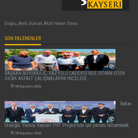
Doğru, İlkeli, Güncel, Aktif Haber Sitesi
SON EKLENENLER
BAŞKAN BÜYÜKKILIÇ, SAZYOLU CADDESİ’NDE DEVAM EDEN
SICAK ASFALT ÇALIŞMALARINI İNCELEDİ
08 Agustos 2026
Bakan
Uraloğlu: Yerköy-Kayseri YHT Projesi’nde işin yarısını tamamladık
08 Agustos 2026