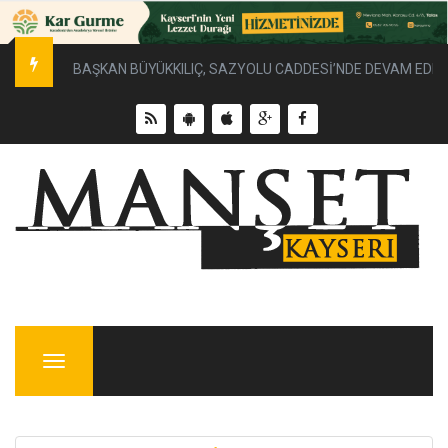
BAŞKAN BÜYÜKKILIÇ, SAZYOLU CADDESİ’NDE DEVAM EDEN 
Menu