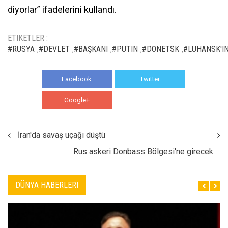
diyorlar” ifadelerini kullandı.
ETIKETLER :
#RUSYA
#DEVLET
#BAŞKANI
#PUTIN
#DONETSK
#LUHANSK'I
,
,
,
,
,
Facebook
Twitter
Google+
WhatsApp
İran'da savaş uçağı düştü
Rus askeri Donbass Bölgesi'ne girecek
DÜNYA HABERLERI