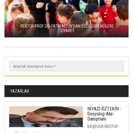
REKTÖR PROF. DR. FATIH ALTUN’DAN ÖZEL ÖĞRENCILERE
ZIYARET
YAZARLAR
NİYAZİ ÖZTEKİN -
Sosyolog-Aile
Danışmanı
BAŞBUĞA MEKTUP