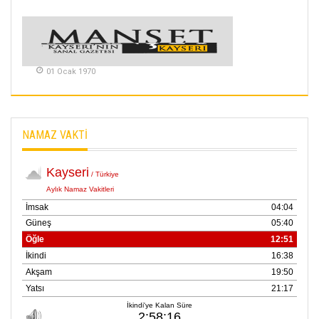
VAR
26 Subat 2026
METİN ERTEM
01 Ocak 1970
YENİ HİCRİ YIL VE
ÜLKEMİZDE
YAŞANANLAR!
21 Haziran 2026
NAMAZ VAKTİ
SEMRA ŞAHİN
KENDİNE UYANMAK
30 Temmuz 2026
Merve Şimşek
İlgi Alanlarımız ve Biz
02 Ekim 2025
SABAHATTİN
SÜRMEN
Kayserispor,
Rizespor’la Nihayet 3