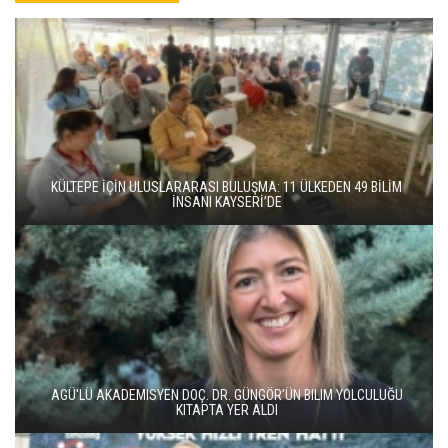
KÜLTEPE İÇİN ULUSLARARASI BULUŞMA: 11 ÜLKEDEN 49 BİLİM
İNSANI KAYSERİ’DE
AGÜ'LÜ AKADEMISYEN DOÇ. DR. GÜNGÖR’ÜN BILIM YOLCULUĞU
KITAPTA YER ALDI