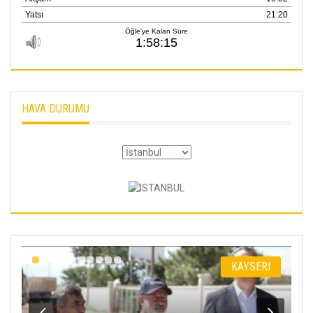
HAVA DURUMU
I
KAYSERI