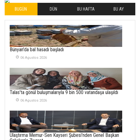
BUGÜN
DÜN
BU HAFTA
BU AY
İLHAN YILMAZ
SOFRADA AYRIMCILIK
VAR
26 Subat 2026
METİN ERTEM
Bünyan'da bal hasadı başladı
YENİ HİCRİ YIL VE
06 Agustos 2026
ÜLKEMİZDE
YAŞANANLAR!
21 Haziran 2026
SEMRA ŞAHİN
Talas'ta gönül buluşmalarıyla 9 bin 500 vatandaşa ulaşıldı
KENDİNE UYANMAK
30 Temmuz 2026
06 Agustos 2026
Merve Şimşek
İlgi Alanlarımız ve Biz
02 Ekim 2025
Ulaştırma Memur-Sen Kayseri Şubesi'nden Genel Başkan