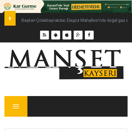
Başkan Çolakbayrakdar, Elagöz Mahallesi’nde doğal gaz altya
Menu