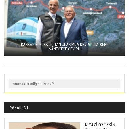
BAŞKAN BÜYÜKKILIÇ’TAN ULAŞIMDA DEV ATILIM: ŞEHRİ
ŞANTİYEYE ÇEVİRDİ
YAZARLAR
NİYAZİ ÖZTEKİN -