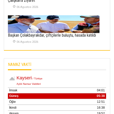
Çalışkan'a Ziyaret
SABAHATTİN
SÜRMEN
06 Agustos 2026
Kayserispor,
Rizespor’la Nihayet 3
puana Ulaştı
01 Mayis 2026
Başkan Çolakbayrakdar, çiftçilerle buluştu, hasada katıldı
06 Agustos 2026
NAMAZ VAKTİ