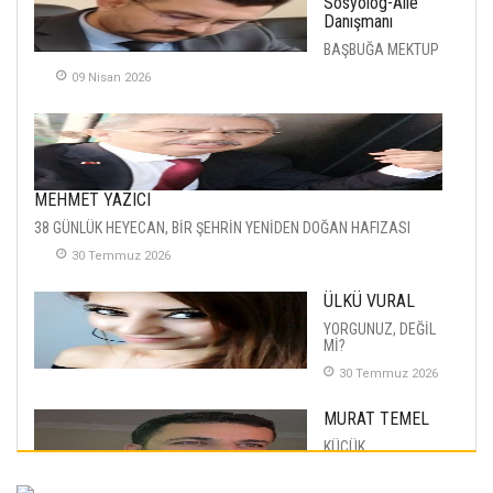
Sosyolog-Aile
Danışmanı
BAŞBUĞA MEKTUP
09 Nisan 2026
MEHMET YAZICI
38 GÜNLÜK HEYECAN, BİR ŞEHRİN YENİDEN DOĞAN HAFIZASI
30 Temmuz 2026
ÜLKÜ VURAL
YORGUNUZ, DEĞİL
Mİ?
30 Temmuz 2026
MURAT TEMEL
KÜÇÜK
MUTLULUKLAR
04 Eylul 2025