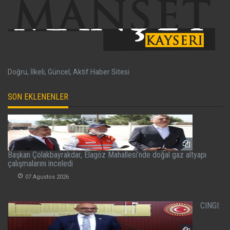
Doğru, İlkeli, Güncel, Aktif Haber Sitesi
SON EKLENENLER
Başkan Çolakbayrakdar, Elagöz Mahallesi’nde doğal gaz altyapı
çalışmalarını inceledi
07 Agustos 2026
CINGI: