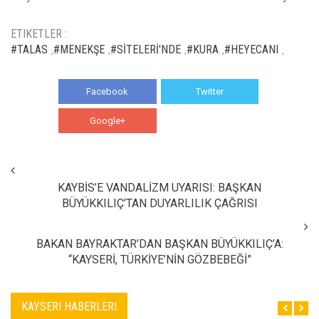
ETIKETLER :
#TALAS
#MENEKŞE
#SİTELERİ'NDE
#KURA
#HEYECANI
,
,
,
,
,
Facebook
Twitter
Google+
WhatsApp
KAYBİS’E VANDALİZM UYARISI: BAŞKAN
BÜYÜKKILIÇ’TAN DUYARLILIK ÇAĞRISI
BAKAN BAYRAKTAR’DAN BAŞKAN BÜYÜKKILIÇ’A:
“KAYSERİ, TÜRKİYE’NİN GÖZBEBEĞİ”
KAYSERI HABERLERI