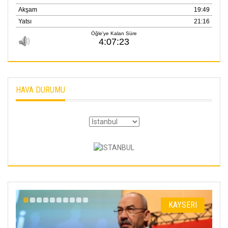
HAVA DURUMU
I
KAYSERI