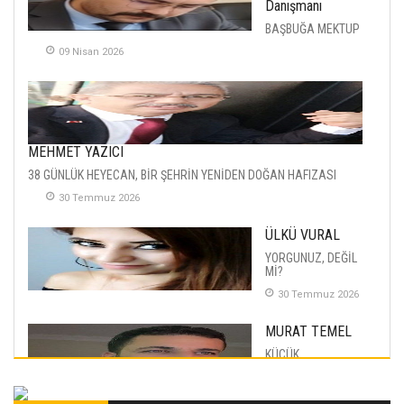
Danışmanı
BAŞBUĞA MEKTUP
09 Nisan 2026
MEHMET YAZICI
38 GÜNLÜK HEYECAN, BİR ŞEHRİN YENİDEN DOĞAN HAFIZASI
30 Temmuz 2026
ÜLKÜ VURAL
YORGUNUZ, DEĞİL
Mİ?
30 Temmuz 2026
MURAT TEMEL
KÜÇÜK
MUTLULUKLAR
04 Eylul 2025