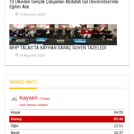
10 Ülkeden Gençlik Çalışanları Abdullah Gül Üniversitesi’nde
SÜRMEN
Eğitim Aldı
Kayserispor,
Rizespor’la Nihayet 3
10 Agustos 2026
puana Ulaştı
01 Mayis 2026
MHP TALAS’TA KAYHAN SARAÇ GÜVEN TAZELEDİ
10 Agustos 2026
NAMAZ VAKTİ