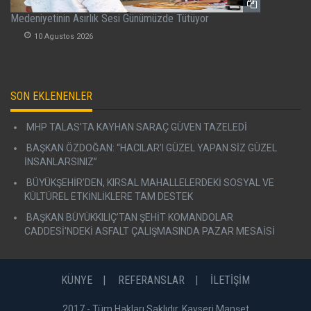
Medeniyetinin Asırlık Sesi Günümüzde Tütüyor
10 Agustos 2026
SON EKLENENLER
MHP TALAS’TA KAYHAN SARAÇ GÜVEN TAZELEDİ
BAŞKAN ÖZDOĞAN: “HACILAR’I GÜZEL YAPAN SİZ GÜZEL
İNSANLARSINIZ”
BÜYÜKŞEHİR’DEN, KIRSAL MAHALLELERDEKİ SOSYAL VE
KÜLTÜREL ETKİNLİKLERE TAM DESTEK
BAŞKAN BÜYÜKKILIÇ’TAN ŞEHİT KOMANDOLAR
CADDESİ'NDEKİ ASFALT ÇALIŞMASINDA PAZAR MESAİSİ
KÜNYE
REFERANSLAR
İLETİŞİM
2017 - Tüm Hakları Saklıdır. Kayseri Manşet