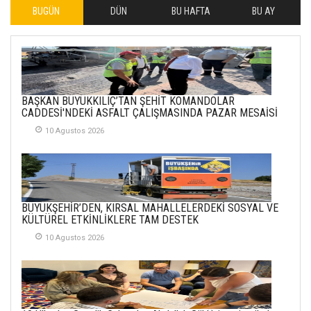
BUGÜN
DÜN
BU HAFTA
BU AY
İLHAN YILMAZ
SOFRADA AYRIMCILIK
VAR
26 Subat 2026
METİN ERTEM
BAŞKAN BÜYÜKKILIÇ’TAN ŞEHİT KOMANDOLAR
YENİ HİCRİ YIL VE
CADDESİ'NDEKİ ASFALT ÇALIŞMASINDA PAZAR MESAİSİ
ÜLKEMİZDE
YAŞANANLAR!
10 Agustos 2026
21 Haziran 2026
SEMRA ŞAHİN
KENDİNE UYANMAK
BÜYÜKŞEHİR’DEN, KIRSAL MAHALLELERDEKİ SOSYAL VE
30 Temmuz 2026
KÜLTÜREL ETKİNLİKLERE TAM DESTEK
10 Agustos 2026
Merve Şimşek
İlgi Alanlarımız ve Biz
02 Ekim 2025
SABAHATTİN