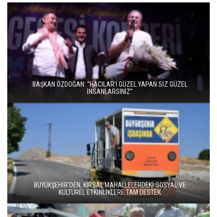
BAŞKAN ÖZDOĞAN: “HACILAR’I GÜZEL YAPAN SİZ GÜZEL
İNSANLARSINIZ”
BÜYÜKŞEHİR’DEN, KIRSAL MAHALLELERDEKİ SOSYAL VE
KÜLTÜREL ETKİNLİKLERE TAM DESTEK