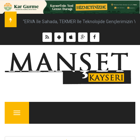
“ERVA İle Sahada, TEKMER İle Teknolojide Gençlerimizin Ya
Menu