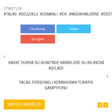
ETIKETLER :
#TALAS
#SELÇUKLU
#OSMANLI
#EVİ
#MÜDAVİMLERİNE
#DEST
,
,
,
,
,
Facebook
Twitter
Google+
WhatsApp
KASKİ ‘DÜNYA SU GÜNÜ'NDE MİNİKLERE SU BİLİNCİNİ
AŞILADI
TALAS PERSONELİ KEMİKKIRAN TÜRKİYE
ŞAMPİYONU
KAYSERI HABERLERI