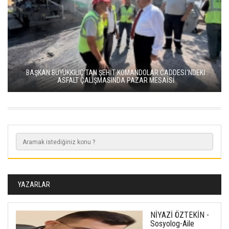
BAŞKAN BÜYÜKKILIÇ’TAN ŞEHİT KOMANDOLAR CADDESİ'NDEKİ
ASFALT ÇALIŞMASINDA PAZAR MESAİSİ
YAZARLAR
NİYAZİ ÖZTEKİN -
Sosyolog-Aile