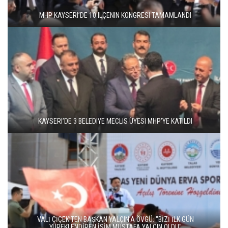
MHP KAYSERI’DE 10 ILÇENIN KONGRESI TAMAMLANDI
KAYSERI’DE 3 BELEDIYE MECLIS ÜYESI MHP’YE KATILDI
VALİ ÇİÇEK’TEN BAŞKAN YALÇIN’A ÖVGÜ: "BİZİ İLK GÜN
YÜREKLENDİREN İSİM MUSTAFA YALÇIN OLDU"