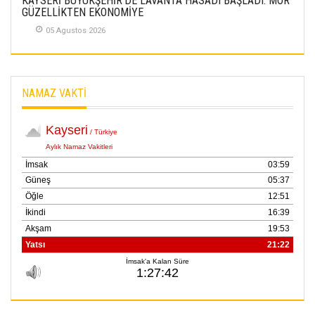
KAYSERİ BÜYÜKŞEHİR’DE LAVANTA HASADI BAŞLADI: MOR
GÜZELLİKTEN EKONOMİYE
05 Agustos 2026
NAMAZ VAKTİ