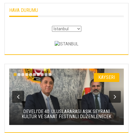
HAVA DURUMU
KAYSERI
DEVELI’DE 40. ULUSLARARASI AŞIK SEYRANI
ERCIYES
KÜLTÜR VE SANAT FESTIVALI DÜZENLENECEK