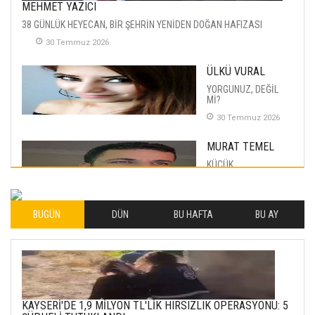
MEHMET YAZICI
38 GÜNLÜK HEYECAN, BİR ŞEHRİN YENİDEN DOĞAN HAFIZASI
30 Temmuz 2026
ÜLKÜ VURAL
YORGUNUZ, DEĞİL
Mİ?
30 Temmuz 2026
MURAT TEMEL
KÜÇÜK
MUTLULUKLAR
04 Eylul 2025
BUGÜN
DÜN
BU HAFTA
BU AY
İLHAN YILMAZ
SOFRADA AYRIMCILIK
VAR
26 Subat 2026
METİN ERTEM
KAYSERİ'DE 1,9 MİLYON TL'LİK HIRSIZLIK OPERASYONU: 5
YENİ HİCRİ YIL VE