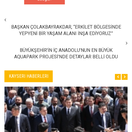
BAŞKAN ÇOLAKBAYRAKDAR, “ERKİLET BÖLGESİNDE
YEPYENİ BİR YAŞAM ALANI İNŞA EDİYORUZ”
BÜYÜKŞEHİR’İN İÇ ANADOLU’NUN EN BÜYÜK
AQUAPARK PROJESİ’NDE DETAYLAR BELLİ OLDU
KAYSERI HABERLERI