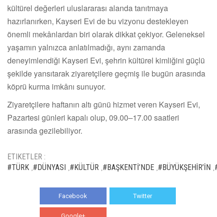
kültürel değerleri uluslararası alanda tanıtmaya
hazırlanırken, Kayseri Evi de bu vizyonu destekleyen
önemli mekânlardan biri olarak dikkat çekiyor. Geleneksel
yaşamın yalnızca anlatılmadığı, aynı zamanda
deneyimlendiği Kayseri Evi, şehrin kültürel kimliğini güçlü
şekilde yansıtarak ziyaretçilere geçmiş ile bugün arasında
köprü kurma imkânı sunuyor.
Ziyaretçilere haftanın altı günü hizmet veren Kayseri Evi,
Pazartesi günleri kapalı olup, 09.00–17.00 saatleri
arasında gezilebiliyor.
ETIKETLER :
#TÜRK
#DÜNYASI
#KÜLTÜR
#BAŞKENTİ’NDE
#BÜYÜKŞEHİR’İN
,
,
,
,
,
Facebook
Twitter
Google+
WhatsApp