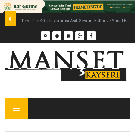
Develi’de 40. Uluslararası Aşık Seyrani Kültür ve Sanat Fest
Menu