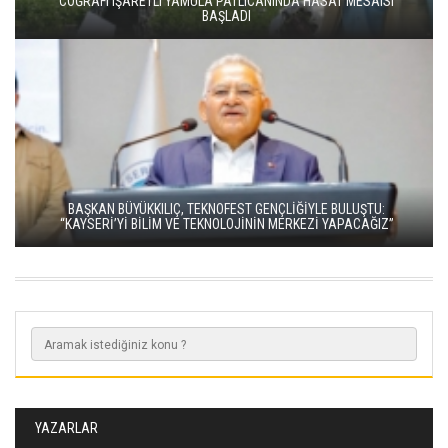
COĞRAFI IŞARETLI YAMULA PATLICANINDA HASAT MESAISI
BAŞLADI
BAŞKAN BÜYÜKKILIÇ, TEKNOFEST GENÇLİĞİYLE BULUŞTU:
“KAYSERİ’Yİ BİLİM VE TEKNOLOJİNİN MERKEZİ YAPACAĞIZ”
YAZARLAR