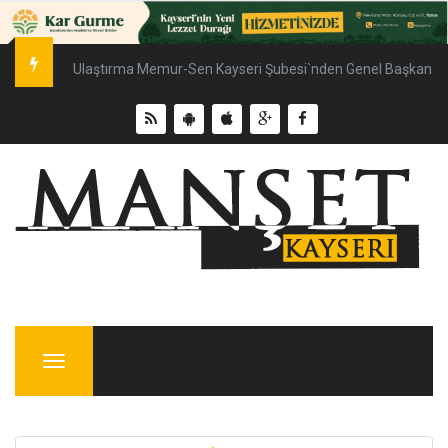
Ulaştırma Memur-Sen Kayseri Şubesi`nden Genel Başkan Çal
Menu