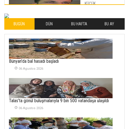
KÜÇÜK
MUTLULUKLAR
04 Eylul 2025
BUGÜN
DÜN
BU HAFTA
BU AY
İLHAN YILMAZ
SOFRADA AYRIMCILIK
VAR
26 Subat 2026
METİN ERTEM
Bünyan'da bal hasadı başladı
YENİ HİCRİ YIL VE
06 Agustos 2026
ÜLKEMİZDE
YAŞANANLAR!
21 Haziran 2026
SEMRA ŞAHİN
Talas'ta gönül buluşmalarıyla 9 bin 500 vatandaşa ulaşıldı
KENDİNE UYANMAK
30 Temmuz 2026
06 Agustos 2026
Merve Şimşek
İlgi Alanlarımız ve Biz