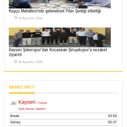
02 Ekim 2025
Kuşçu Mahallesi'nde geleneksel Pilav Şenliği etkinliği
SABAHATTİN
06 Agustos 2026
SÜRMEN
Kayserispor,
Rizespor’la Nihayet 3
puana Ulaştı
01 Mayis 2026
Kayseri Şekerspor'dan Kocasinan Şimşekspor'a nezaket
ziyareti
06 Agustos 2026
NAMAZ VAKTİ