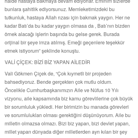
halde hastaya bakmaya devam ediyorlar. Eminim sizlerde
bunlara şahitlik ediyorsunuz. Memleketimizdeki bu
tutkunluk, hastaya Allah rızası için bakmak yaygın. Her ne
kadar Batı’da bu kadar yaygın olmasa da , Batı’nın bizden
örnek alacağı işlerin başında bu gelse gerek. Burada
orijinal bir şeye imza atılmış. Emeği geçenlere teşekkür
etmek istiyorum” şeklinde konuştu.
VALİ ÇİÇEK: BİZİ BİZ YAPAN AİLEDİR
Vali Gökmen Çiçek de, “Çok kıymetli bir projeden
bahsediyoruz. Bende gerçekten çok mutlu oldum.
Öncelikle Cumhurbaşkanımızın Aile ve Nüfus 10 Yılı
vizyonu, aile kapsamında biz kamu görevlilerine çok büyük
bir sorumluluk yükledi. Her birimizin bu manada görevleri
ve sorumlulukları olması gerektiğini düşünüyorum. Aile bu
milletin olmazsa olmazı. Bizi biz yapan, bizi devlet yapan,
millet yapan dünyada diğer milletlerden ayrı kılan bir şey