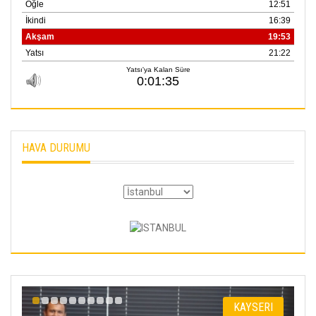
HAVA DURUMU
KAYSERI
DÜ