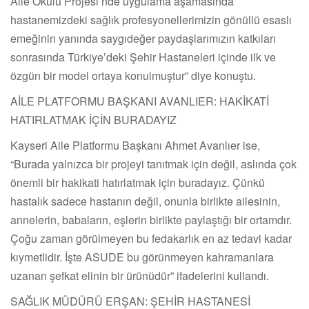
Aile Okulu Projesi’nde uygulama aşamasında
hastanemizdeki sağlık profesyonellerimizin gönüllü esaslı
emeğinin yanında saygıdeğer paydaşlarımızın katkıları
sonrasında Türkiye’deki Şehir Hastaneleri içinde ilk ve
özgün bir model ortaya konulmuştur” diye konuştu.
AİLE PLATFORMU BAŞKANI AVANLIER: HAKİKATİ
HATIRLATMAK İÇİN BURADAYIZ
Kayseri Aile Platformu Başkanı Ahmet Avanlıer ise,
“Burada yalnızca bir projeyi tanıtmak için değil, aslında çok
önemli bir hakikati hatırlatmak için buradayız. Çünkü
hastalık sadece hastanın değil, onunla birlikte ailesinin,
annelerin, babaların, eşlerin birlikte paylaştığı bir ortamdır.
Çoğu zaman görülmeyen bu fedakarlık en az tedavi kadar
kıymetlidir. İşte ASUDE bu görünmeyen kahramanlara
uzanan şefkat elinin bir ürünüdür” ifadelerini kullandı.
SAĞLIK MÜDÜRÜ ERŞAN: ŞEHİR HASTANESİ