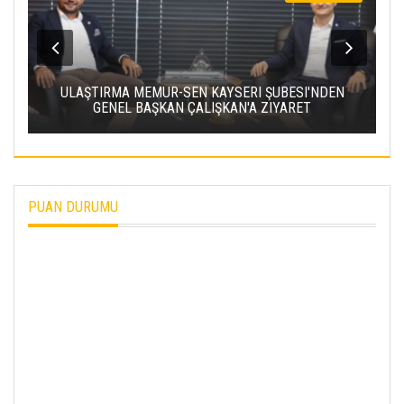
ŞUBESI'NDEN
KAYSERİ ŞEKER'DE OLAĞAN MALİ GENEL KU
IYARET
TOPLANTISI YAPILDI
PUAN DURUMU