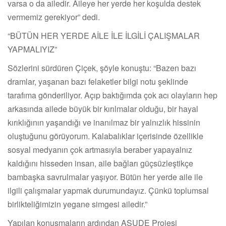
varsa o da ailedir. Aileye her yerde her koşulda destek
vermemiz gerekiyor” dedi.
“BÜTÜN HER YERDE AİLE İLE İLGİLİ ÇALIŞMALAR
YAPMALIYIZ”
Sözlerini sürdüren Çiçek, şöyle konuştu: “Bazen bazı
dramlar, yaşanan bazı felaketler bilgi notu şeklinde
tarafıma gönderiliyor. Açıp baktığımda çok acı olayların hep
arkasında ailede büyük bir kırılmalar olduğu, bir hayal
kırıklığının yaşandığı ve inanılmaz bir yalnızlık hissinin
oluştuğunu görüyorum. Kalabalıklar içerisinde özellikle
sosyal medyanın çok artmasıyla beraber yapayalnız
kaldığını hisseden insan, aile bağları güçsüzleştikçe
bambaşka savrulmalar yaşıyor. Bütün her yerde aile ile
ilgili çalışmalar yapmak durumundayız. Çünkü toplumsal
birlikteliğimizin yegane simgesi ailedir.”
Yapılan konuşmaların ardından ASUDE Projesi