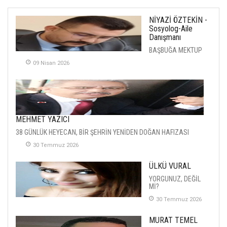
NİYAZİ ÖZTEKİN -
Sosyolog-Aile
Danışmanı
BAŞBUĞA MEKTUP
09 Nisan 2026
MEHMET YAZICI
38 GÜNLÜK HEYECAN, BİR ŞEHRİN YENİDEN DOĞAN HAFIZASI
30 Temmuz 2026
ÜLKÜ VURAL
YORGUNUZ, DEĞİL
Mİ?
30 Temmuz 2026
MURAT TEMEL