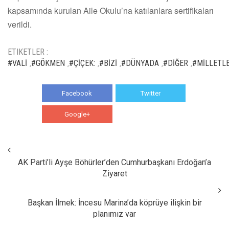
kapsamında kurulan Aile Okulu’na katılanlara sertifikaları
verildi.
ETIKETLER :
#VALİ
#GÖKMEN
#ÇİÇEK:
#BİZİ
#DÜNYADA
#DİĞER
#MİLLETL
,
,
,
,
,
,
Facebook
Twitter
Google+
WhatsApp
AK Parti’li Ayşe Böhürler’den Cumhurbaşkanı Erdoğan’a
Ziyaret
Başkan İlmek: İncesu Marina’da köprüye ilişkin bir
planımız var