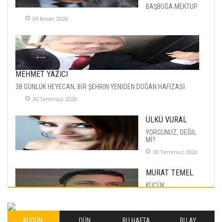
BAŞBUĞA MEKTUP
09 Nisan 2026
MEHMET YAZICI
38 GÜNLÜK HEYECAN, BİR ŞEHRİN YENİDEN DOĞAN HAFIZASI
30 Temmuz 2026
ÜLKÜ VURAL
YORGUNUZ, DEĞİL
Mİ?
30 Temmuz 2026
MURAT TEMEL
KÜÇÜK
MUTLULUKLAR
04 Eylul 2025
BUGÜN
DÜN
BU HAFTA
BU AY