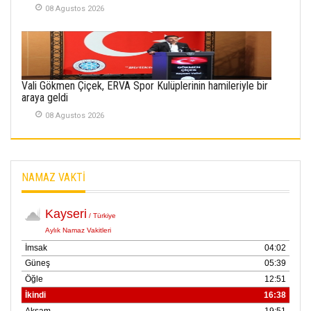
08 Agustos 2026
Kayserispor,
Rizespor’la Nihayet 3
puana Ulaştı
01 Mayis 2026
Vali Gökmen Çiçek, ERVA Spor Kulüplerinin hamileriyle bir
araya geldi
08 Agustos 2026
NAMAZ VAKTİ