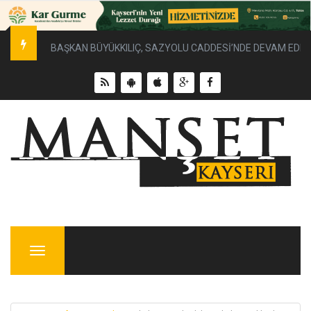
BAŞKAN BÜYÜKKILIÇ, SAZYOLU CADDESİ’NDE DEVAM EDEN 
Menu