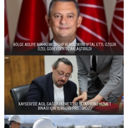
BÖLGE ADLIYE MAHKEMESI CHP KURULTAYINI İPTAL ETTI; ÖZGÜR
ÖZEL GÖREVDEN UZAKLAŞTIRILDI
KAYSERI’DE ACIL SAĞLIK HIZMETLERI İSTASYONU HIZMET
BINASI IÇIN IŞ BIRLIĞI PROTOKOLÜ