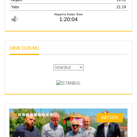
HAVA DURUMU
I
KAYSERI