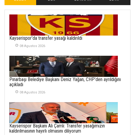
İLHAN YILMAZ
SOFRADA AYRIMCILIK
VAR
26 Subat 2026
METİN ERTEM
Kayserispor’da transfer yasağı kaldırıldı
YENİ HİCRİ YIL VE
08 Agustos 2026
ÜLKEMİZDE
YAŞANANLAR!
21 Haziran 2026
SEMRA ŞAHİN
Pınarbaşı Belediye Başkanı Deniz Yağan, CHP’den ayrıldığını
KENDİNE UYANMAK
açıkladı
30 Temmuz 2026
08 Agustos 2026
Merve Şimşek
İlgi Alanlarımız ve Biz
02 Ekim 2025
Kayserispor Başkanı Ali Çamlı: Transfer yasağımızın
SABAHATTİN
kaldırılmasının hayırlı olmasını diliyorum
SÜRMEN