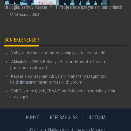
Uraloğlu: Yerköy-Kayseri YHT Projesi’nde işin yarısını tamamladık
08 Agustos 2026
SON EKLENENLER
Yahyalı’da farklı görünüme sahip çekirgeler görüldü
Akkışla’nın CHP’li Belediye Başkanı Mustafa Dursun,
partisinden istifa etti
Kayserispor Başkanı Ali Çamlı: Transfer yasağımızın
kaldırılmasının hayırlı olmasını diliyorum
Vali Gökmen Çiçek, ERVA Spor Kulüplerinin hamileriyle bir
araya geldi
KÜNYE
REFERANSLAR
İLETİŞİM
2017 - Tüm Hakları Saklıdır. Kayseri Manşet