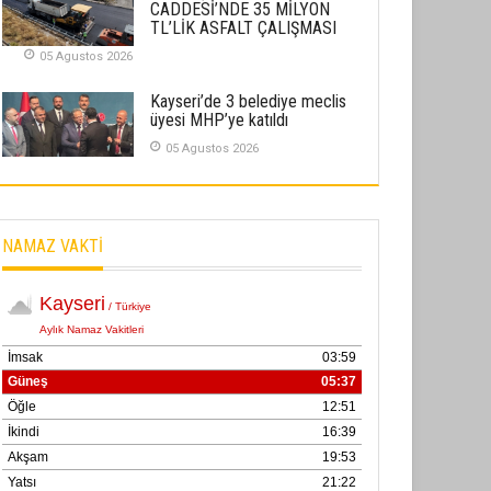
CADDESİ’NDE 35 MİLYON
02 Ekim 2025
TL’LİK ASFALT ÇALIŞMASI
05 Agustos 2026
SABAHATTİN SÜRMEN
Kayserispor, Rizespor’la Nihayet 3
Kayseri’de 3 belediye meclis
puana Ulaştı
üyesi MHP’ye katıldı
01 Mayis 2026
05 Agustos 2026
NAMAZ VAKTİ