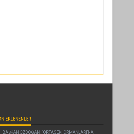
ON EKLENENLER
BAŞKAN ÖZDOĞAN: “ORTASEKİ ORMANLARI’NA