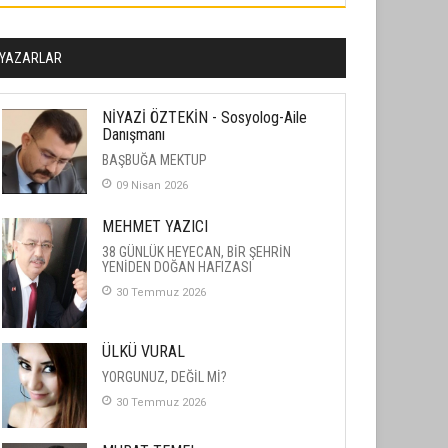
YAZARLAR
NİYAZİ ÖZTEKİN - Sosyolog-Aile
Danışmanı
BAŞBUĞA MEKTUP
09 Nisan 2026
MEHMET YAZICI
38 GÜNLÜK HEYECAN, BİR ŞEHRİN
YENİDEN DOĞAN HAFIZASI
30 Temmuz 2026
ÜLKÜ VURAL
YORGUNUZ, DEĞİL Mİ?
30 Temmuz 2026