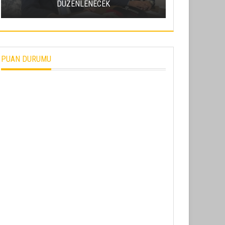
DÜZENLENECEK
METEOR YA
PUAN DURUMU