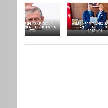
YILMAZ TUNÇ: TÜRKIYE YÜZYILI IÇIN
ILK GÜNKÜ HEYECANLA ÇALIŞMAYA
DEVAM EDECEĞIZ
ALI YERLIK