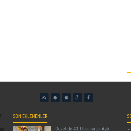
SON EKLENENLER
S
Develi’de 40. Uluslararası Aşık