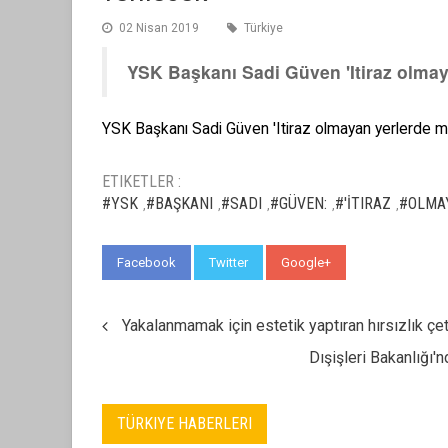
02 Nisan 2019
Türkiye
YSK Başkanı Sadi Güven 'Itiraz olmay
YSK Başkanı Sadi Güven 'Itiraz olmayan yerlerde m
ETIKETLER :
#YSK
#BAŞKANI
#SADI
#GÜVEN:
#'İTIRAZ
#OLMA
,
,
,
,
,
Facebook
Twitter
Google+
WhatsApp
Yakalanmamak için estetik yaptıran hırsızlık çet
Dışişleri Bakanlığı'
TÜRKIYE HABERLERI