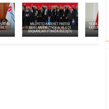
AYA'DAN VEDA MESAJI
KABINEDE ÖNEMLI 2 DEĞIŞIKLIK