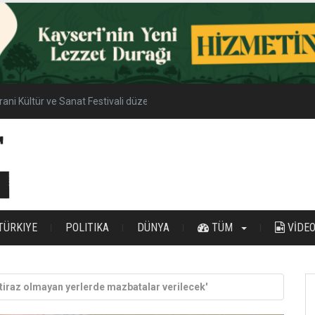
yrani Kültür ve Sanat Festivali düzenlenecek
TÜRKIYE
POLITIKA
DÜNYA
TÜM
VİDE
İtiraz olmayan yerlerde mazbatalar verilecek'