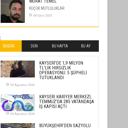
MURAT TEMEL
KÜÇÜK MUTLULUKLAR
04 Eylul 2025
İLHAN YILMAZ
SOFRADA AYRIMCILIK VAR
26 Subat 2026
BUGÜN
DÜN
BU HAFTA
BU AY
METİN ERTEM
KAYSERİ'DE 1,9 MİLYON
YENİ HİCRİ YIL VE ÜLKEMİZDE
TL'LİK HIRSIZLIK
YAŞANANLAR!
OPERASYONU: 5 ŞÜPHELİ
TUTUKLANDI
21 Haziran 2026
05 Agustos 2026
SEMRA ŞAHİN
KENDİNE UYANMAK
KAYSERİ KARİYER MERKEZİ,
TEMMUZ’DA 285 VATANDAŞA
30 Temmuz 2026
İŞ KAPISI AÇTI
05 Agustos 2026
Merve Şimşek
İlgi Alanlarımız ve Biz
BÜYÜKŞEHİR’DEN SAZYOLU