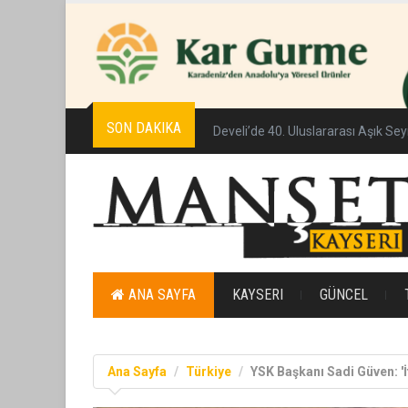
SON DAKIKA
Develi’de 40. Uluslararası Aşık Se
ANA SAYFA
KAYSERI
GÜNCEL
Ana Sayfa
Türkiye
YSK Başkanı Sadi Güven: '