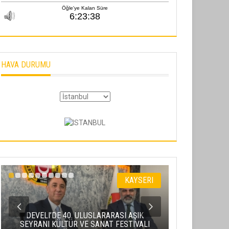
HAVA DURUMU
KAYSERI
DEVELI’DE 40. ULUSLARARASI AŞIK
SEYRANI KÜLTÜR VE SANAT FESTIVALI
ERCIYES’TE 