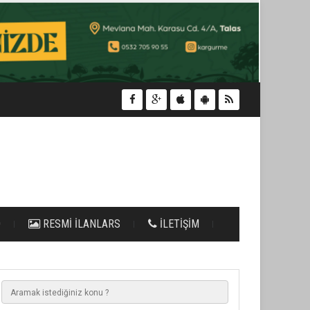
O
RESMİ İLANLARS
İLETİŞİM