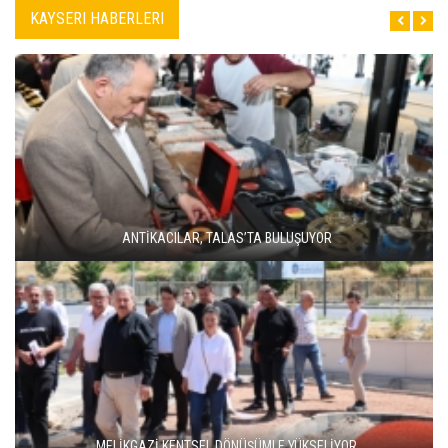
KAYSERI HABERLERI
ANTİKACILAR, TALAS’TA BULUŞUYOR
MELİKGAZİ KENTSEL DÖNÜŞÜMLE YÜKSELİYOR