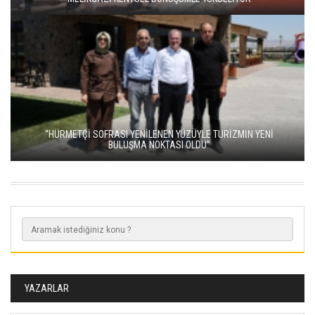
“HÜRMETÇİ SOFRASI YENİLENEN YÜZÜYLE TURİZMİN YENİ
BULUŞMA NOKTASI OLDU”
YAZARLAR