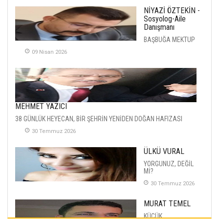
NİYAZİ ÖZTEKİN -
Sosyolog-Aile
Danışmanı
BAŞBUĞA MEKTUP
09 Nisan 2026
MEHMET YAZICI
38 GÜNLÜK HEYECAN, BİR ŞEHRİN YENİDEN DOĞAN HAFIZASI
30 Temmuz 2026
ÜLKÜ VURAL
YORGUNUZ, DEĞİL
Mİ?
30 Temmuz 2026
MURAT TEMEL
KÜÇÜK