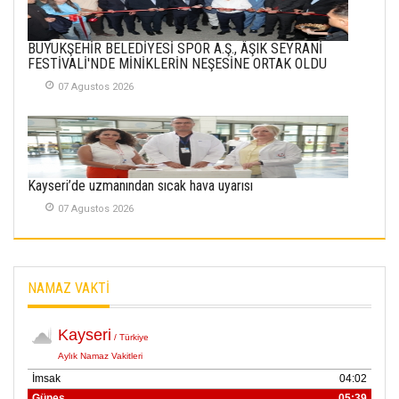
SABAHATTİN
BÜYÜKŞEHİR BELEDİYESİ SPOR A.Ş., ÂŞIK SEYRANİ
SÜRMEN
FESTİVALİ'NDE MİNİKLERİN NEŞESİNE ORTAK OLDU
Kayserispor,
Rizespor’la Nihayet 3
07 Agustos 2026
puana Ulaştı
01 Mayis 2026
Kayseri’de uzmanından sıcak hava uyarısı
07 Agustos 2026
NAMAZ VAKTİ