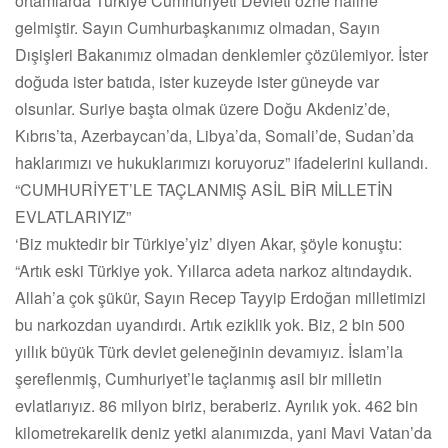
ortamlarda Türkiye Cumhuriyeti Devleti özne haline
gelmiştir. Sayın Cumhurbaşkanımız olmadan, Sayın
Dışişleri Bakanımız olmadan denklemler çözülemiyor. İster
doğuda ister batıda, ister kuzeyde ister güneyde var
olsunlar. Suriye başta olmak üzere Doğu Akdeniz’de,
Kıbrıs’ta, Azerbaycan’da, Libya’da, Somali’de, Sudan’da
haklarımızı ve hukuklarımızı koruyoruz” ifadelerini kullandı.
“CUMHURİYET’LE TAÇLANMIŞ ASİL BİR MİLLETİN
EVLATLARIYIZ”
‘Biz muktedir bir Türkiye’yiz’ diyen Akar, şöyle konuştu:
“Artık eski Türkiye yok. Yıllarca adeta narkoz altındaydık.
Allah’a çok şükür, Sayın Recep Tayyip Erdoğan milletimizi
bu narkozdan uyandırdı. Artık eziklik yok. Biz, 2 bin 500
yıllık büyük Türk devlet geleneğinin devamıyız. İslam’la
şereflenmiş, Cumhuriyet’le taçlanmış asil bir milletin
evlatlarıyız. 86 milyon biriz, beraberiz. Ayrılık yok. 462 bin
kilometrekarelik deniz yetki alanımızda, yani Mavi Vatan’da