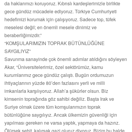
da haklarımızı koruyoruz. Kıbrıslı kardeşlerimizle birlikte
gece gündüz mücadele ediyoruz. Türkiye Cumhuriyeti
hedefimizi korumak için çalışıyoruz. Sadece top, tüfek
meselesi değil; en önemli mesele dinimiz ve
beraberliğimizdir.”
“KOMŞULARIMIZIN TOPRAK BÜTÜNLÜĞÜNE
SAYGILIYIZ”
Savunma sanayinde çok önemli adımlar atıldığını söyleyen
Akar, “Üniversitelerimiz, özel sektörümüz, kamu
kurumlarımız gece gündüz çalıştı. Bugün ordumuzun
ihtiyaçlarının yüzde 80’den fazlasını yerli ve milli
imkanlarla karşılıyoruz. Allah’a şükürler olsun. Biz
kimsenin toprağında göz sahibi değiliz. Başta Irak ve
Suriye olmak üzere tüm komşularımızın toprak
bütünlüğüne saygılıyız. Ancak ülkemizin güvenliği için
yapılması gereken ne varsa yaptık, yapmaya da hazırız.
Ölürsek şehit, kalırsak gazi oluruz diyoruz. Bizim bu halde