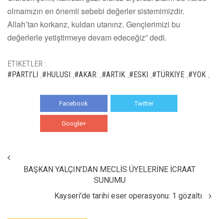
olmamızın en önemli sebebi değerler sistemimizdir.
Allah’tan korkarız, kuldan utanırız. Gençlerimizi bu
değerlerle yetiştirmeye devam edeceğiz” dedi.
ETIKETLER :
#PARTI’LI
#HULUSI
#AKAR:
#ARTIK
#ESKI
#TÜRKIYE
#YOK
,
,
,
,
,
,
,
Facebook
Twitter
Google+
WhatsApp
BAŞKAN YALÇIN'DAN MECLİS ÜYELERİNE İCRAAT
SUNUMU
Kayseri'de tarihi eser operasyonu: 1 gözaltı