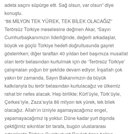
adeta saçını süpürge etti. Sağ olsun, var olsun” diye
konuştu.
“86 MİLYON TEK YÜREK, TEK BİLEK OLACAĞIZ”
Terörsüz Türkiye meselesine değinen Akar, “Sayın
Cumhurbaşkanımızın liderliğinde, değerli arkadaşlar,
büyük ve güçlü Türkiye hedefi doğrultusunda gayret
gösterirken; diğer taraftan 40 yıldan beri başımıza musallat
olan terör belasından kurtulmak için de ‘Terörsüz Türkiye’
çalışmaları yoğun bir şekilde devam ediyor. İnşallah çok
yakın bir zamanda, Sayın Bakanımızın da büyük
katkılarıyla bu terör belasından kurtulacağız ve ülkemiz
rahat bir nefes alacak. Hep birlikte; Kürt’üyle, Türk’üyle,
Çerkes’iyle, Zaza’sıyla 86 milyon tek yürek, tek bilek
olacağız. Allah’ın izniyle aşamayacağımız engel,
yapamayacağımız iş yoktur. Düne kadar yurt dışında
çektiğimiz sıkıntılar bir tarafa, bugün uluslararası