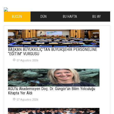
MUTLULUKLAR
04 Eylul 2025
BUGÜN
DÜN
BU HAFTA
BU AY
İLHAN YILMAZ
SOFRADA AYRIMCILIK
VAR
26 Subat 2026
METİN ERTEM
BAŞKAN BÜYÜKKILIÇ'TAN BÜYÜKŞEHİR PERSONELİNE
YENİ HİCRİ YIL VE
“EĞİTİM” VURGUSU
ÜLKEMİZDE
YAŞANANLAR!
07 Agustos 2026
21 Haziran 2026
SEMRA ŞAHİN
KENDİNE UYANMAK
AGÜ'lü Akademisyen Doç. Dr. Güngör’ün Bilim Yolculuğu
30 Temmuz 2026
Kitapta Yer Aldı
07 Agustos 2026
Merve Şimşek
İlgi Alanlarımız ve Biz
02 Ekim 2025