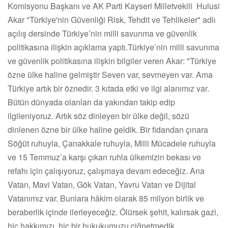
Komisyonu Başkanı ve AK Parti Kayseri Milletvekili Hulusi
Akar "Türkiye'nin Güvenliği Risk, Tehdit ve Tehlikeler" adlı
açılış dersinde Türkiye’nin milli savunma ve güvenlik
politikasına ilişkin açıklama yaptı.Türkiye’nin milli savunma
ve güvenlik politikasına ilişkin bilgiler veren Akar: "Türkiye
özne ülke haline gelmiştir Seven var, sevmeyen var. Ama
Türkiye artık bir öznedir. 3 kıtada etki ve ilgi alanımız var.
Bütün dünyada olanları da yakından takip edip
ilgileniyoruz. Artık söz dinleyen bir ülke değil, sözü
dinlenen özne bir ülke haline geldik. Bir fidandan çınara
Söğüt ruhuyla, Çanakkale ruhuyla, Milli Mücadele ruhuyla
ve 15 Temmuz’a karşı çıkan ruhla ülkemizin bekası ve
refahı için çalışıyoruz, çalışmaya devam edeceğiz. Ana
Vatan, Mavi Vatan, Gök Vatan, Yavru Vatan ve Dijital
Vatanımız var. Bunlara hâkim olarak 85 milyon birlik ve
beraberlik içinde ilerleyeceğiz. Ölürsek şehit, kalırsak gazi,
hiç hakkımızı, hiç bir hukukumuzu çiğnetmedik,