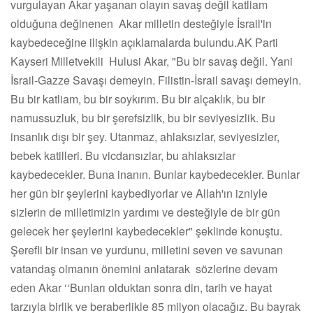
vurgulayan Akar yaşanan olayın savaş değil katliam
olduğuna değinenen Akar milletin desteğiyle İsrail'in
kaybedeceğine ilişkin açıklamalarda bulundu.AK Parti
Kayseri Milletvekili Hulusi Akar, "Bu bir savaş değil. Yani
İsrail-Gazze Savaşı demeyin. Filistin-İsrail savaşı demeyin.
Bu bir katliam, bu bir soykırım. Bu bir alçaklık, bu bir
namussuzluk, bu bir şerefsizlik, bu bir seviyesizlik. Bu
insanlık dışı bir şey. Utanmaz, ahlaksızlar, seviyesizler,
bebek katilleri. Bu vicdansızlar, bu ahlaksızlar
kaybedecekler. Buna inanın. Bunlar kaybedecekler. Bunlar
her gün bir şeylerini kaybediyorlar ve Allah'ın izniyle
sizlerin de milletimizin yardımı ve desteğiyle de bir gün
gelecek her şeylerini kaybedecekler" şeklinde konuştu.
Şerefli bir insan ve yurdunu, milletini seven ve savunan
vatandaş olmanın önemini anlatarak sözlerine devam
eden Akar ‘‘Bunları olduktan sonra din, tarih ve hayat
tarzıyla birlik ve beraberlikle 85 milyon olacağız. Bu bayrak