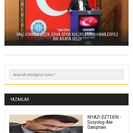
VALI GÖKMEN ÇIÇEK, ERVA SPOR KULÜPLERININ HAMILERIYLE
BIR ARAYA GELDI
YAZARLAR
NİYAZİ ÖZTEKİN -
Sosyolog-Aile
Danışmanı