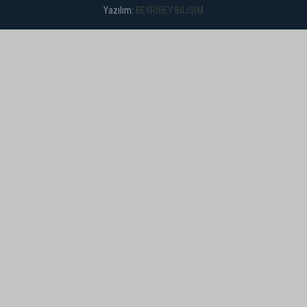
Yazılım:
BEYRİBEY BİLİŞİM