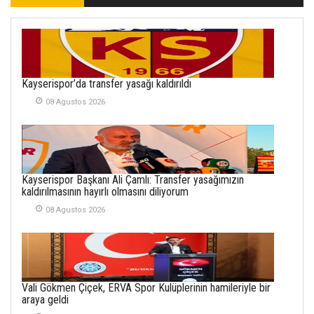
İLHAN YILMAZ
SOFRADA AYRIMCILIK
VAR
26 Subat 2026
METİN ERTEM
Kayserispor’da transfer yasağı kaldırıldı
YENİ HİCRİ YIL VE
08 Agustos 2026
ÜLKEMİZDE
YAŞANANLAR!
21 Haziran 2026
SEMRA ŞAHİN
Kayserispor Başkanı Ali Çamlı: Transfer yasağımızın
KENDİNE UYANMAK
kaldırılmasının hayırlı olmasını diliyorum
30 Temmuz 2026
08 Agustos 2026
Merve Şimşek
İlgi Alanlarımız ve Biz
02 Ekim 2025
Vali Gökmen Çiçek, ERVA Spor Kulüplerinin hamileriyle bir
SABAHATTİN
araya geldi
SÜRMEN