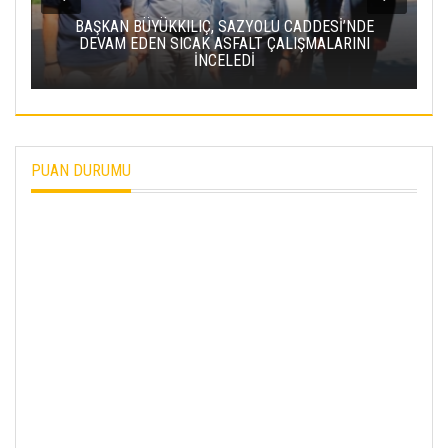
 SAZYOLU CADDESİ’NDE
SFALT ÇALIŞMALARINI
BAKAN URALOĞLU: YERKÖY-K
ELEDİ
PROJESI’NDE IŞIN YARISINI
PUAN DURUMU