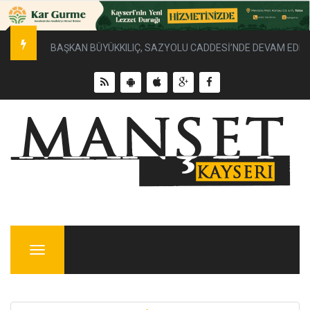
BAŞKAN BÜYÜKKILIÇ, SAZYOLU CADDESİ’NDE DEVAM EDEN 
Menu