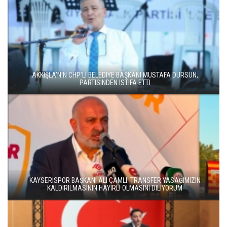
AKKIŞLA’NIN CHP’LI BELEDIYE BAŞKANI MUSTAFA DURSUN,
PARTISINDEN ISTIFA ETTI
KAYSERISPOR BAŞKANI ALI ÇAMLI: TRANSFER YASAĞIMIZIN
KALDIRILMASININ HAYIRLI OLMASINI DILIYORUM