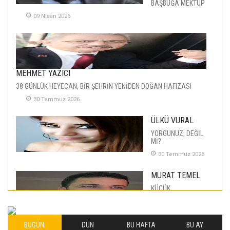
BAŞBUĞA MEKTUP
09 Nisan 2026
MEHMET YAZICI
38 GÜNLÜK HEYECAN, BİR ŞEHRİN YENİDEN DOĞAN HAFIZASI
30 Temmuz 2026
ÜLKÜ VURAL
YORGUNUZ, DEĞİL
Mİ?
30 Temmuz 2026
MURAT TEMEL
KÜÇÜK
MUTLULUKLAR
04 Eylul 2025
BUGÜN
DÜN
BU HAFTA
BU AY