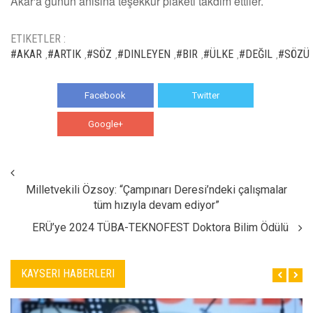
Akar'a günün anısına teşekkür plaketi takdim ettiler.
ETIKETLER :
#AKAR
#ARTIK
#SÖZ
#DINLEYEN
#BIR
#ÜLKE
#DEĞIL
#SÖZÜ
,
,
,
,
,
,
,
Facebook
Twitter
Google+
WhatsApp
Milletvekili Özsoy: “Çampınarı Deresi’ndeki çalışmalar
tüm hızıyla devam ediyor”
ERÜ’ye 2024 TÜBA-TEKNOFEST Doktora Bilim Ödülü
KAYSERI HABERLERI