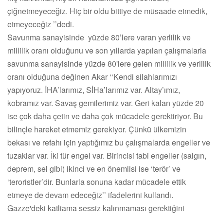
çiğnetmeyeceğiz. Hiç bir oldu bittiye de müsaade etmedik,
etmeyeceğiz ’’dedi.
Savunma sanayisinde yüzde 80’lere varan yerlilik ve
millilik oranı olduğunu ve son yıllarda yapılan çalışmalarla
savunma sanayisinde yüzde 80'lere gelen millilik ve yerlilik
oranı olduğuna değinen Akar ‘‘Kendi silahlarımızı
yapıyoruz. İHA’larımız, SİHa’larımız var. Altay’ımız,
kobramız var. Savaş gemilerimiz var. Geri kalan yüzde 20
ise çok daha çetin ve daha çok mücadele gerektiriyor. Bu
bilinçle hareket etmemiz gerekiyor. Çünkü ülkemizin
bekası ve refahı için yaptığımız bu çalışmalarda engeller ve
tuzaklar var. İki tür engel var. Birincisi tabi engeller (salgın,
deprem, sel gibi) ikinci ve en önemlisi ise ‘terör’ ve
‘teroristler’dir. Bunlarla sonuna kadar mücadele ettik
etmeye de devam edeceğiz’’ ifadelerini kullandı.
Gazze'deki katliama sessiz kalınmaması gerektiğini