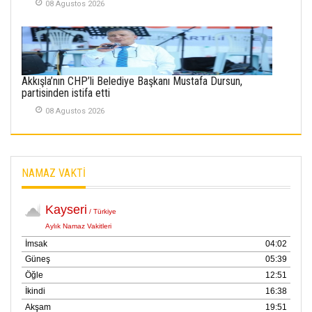
08 Agustos 2026
Kayserispor,
Rizespor’la Nihayet 3
puana Ulaştı
01 Mayis 2026
Akkışla’nın CHP’li Belediye Başkanı Mustafa Dursun,
partisinden istifa etti
08 Agustos 2026
NAMAZ VAKTİ