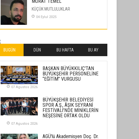
MURAT TEMEL
KÜÇÜK MUTLULUKLAR
04 Eylul 2025
İLHAN YILMAZ
SOFRADA AYRIMCILIK VAR
26 Subat 2026
BUGÜN
DÜN
BU HAFTA
BU AY
METİN ERTEM
BAŞKAN BÜYÜKKILIÇ'TAN
YENİ HİCRİ YIL VE ÜLKEMİZDE
BÜYÜKŞEHİR PERSONELİNE
YAŞANANLAR!
“EĞİTİM” VURGUSU
21 Haziran 2026
07 Agustos 2026
SEMRA ŞAHİN
BÜYÜKŞEHİR BELEDİYESİ
KENDİNE UYANMAK
SPOR A.Ş., ÂŞIK SEYRANİ
FESTİVALİ'NDE MİNİKLERİN
30 Temmuz 2026
NEŞESİNE ORTAK OLDU
07 Agustos 2026
Merve Şimşek
İlgi Alanlarımız ve Biz
AGÜ'lü Akademisyen Doç. Dr.