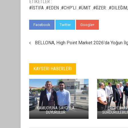
ETIKETLER :
#İSTIFA
#EDEN
#CHP’LI
#ÜMIT
#ÖZER:
#DILEĞIM;
,
,
,
,
,
Facebook
Twitter
Google+
WhatsApp
BELLONA, High Point Market 2026’da Yoğun İlg
KAYSERI HABERLERI
ANTİKACILAR, TALAS’TA
MELİKGAZİ
BULUŞUYOR