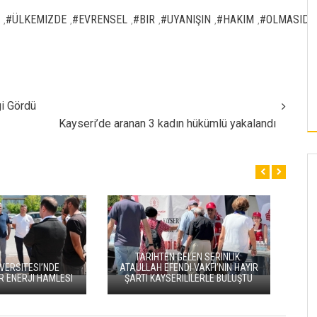
#ÜLKEMIZDE
#EVRENSEL
#BIR
#UYANIŞIN
#HAKIM
#OLMASIDI
,
,
,
,
,
,
i Gördü
Kayseri’de aranan 3 kadın hükümlü yakalandı
“HÜRMETÇİ SOFRASI YENİLENEN
 KENTSEL DÖNÜŞÜMLE
YÜZÜYLE TURİZMİN YENİ BULUŞMA
YÜKSELİYOR
NOKTASI OLDU”