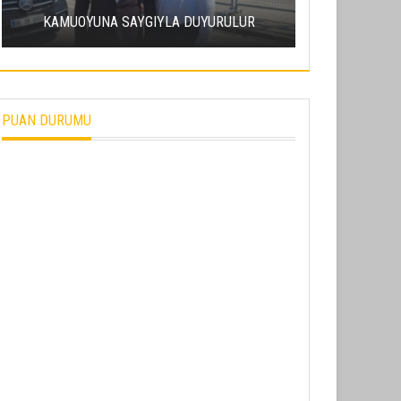
ERCIY
KAMUOYUNA SAYGIYLA DUYURULUR
SÜRDÜRÜL
PUAN DURUMU