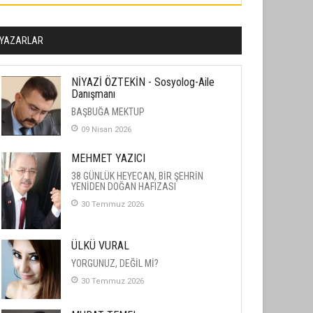
YAZARLAR
NİYAZİ ÖZTEKİN - Sosyolog-Aile
Danışmanı
BAŞBUĞA MEKTUP
09 Nisan 2026
MEHMET YAZICI
38 GÜNLÜK HEYECAN, BİR ŞEHRİN
YENİDEN DOĞAN HAFIZASI
30 Temmuz 2026
ÜLKÜ VURAL
YORGUNUZ, DEĞİL Mİ?
30 Temmuz 2026