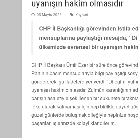
uyanışın hakim olmasıdır
05 Mayis 2026
Kayseri
CHP İl Başkanlığı görevinden istifa 
mensuplarına paylaştığı mesajda, “Dil
ülkemizde evrensel bir uyanışın haki
CHP İl Başkanı Ümit Özer bir süre önce görevinden
Partinin basın mensuplarıyla bilgi paylaştığı s
göndererek, şu ifadelere yer verdi: “Dileğim; yal
uyanışın hakim olmasıdır. Zulmün karanlığının ad
barışın asaletiyle şekillenen bir sükunete bırakm
leke olarak kalmaması için hep birlikte gayret g
güzel günlerde buluşmak dileğiyle hepinize hoşça
başarılar, işlerinizde kolaylıklar dilerim.”