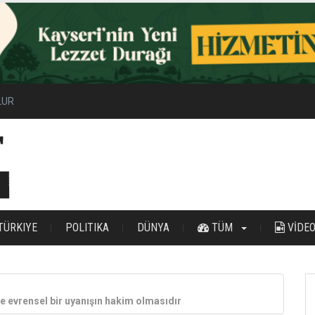
ilir Enerji Hamlesi
TÜRKIYE
POLITIKA
DÜNYA
TÜM
VİDE
e evrensel bir uyanışın hakim olmasıdır