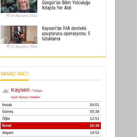
Güngör’ün Bilim Yolculuğu
02 Ekim 2025
Kitapta Yer Aldı
R
,
07 Agustos 2026
SABAHATTİN SÜRMEN
Kayserispor, Rizespor’la Nihayet 3
Kayseri'de İHA destekli
puana Ulaştı
uyuşturucu operasyonu: 5
tutuklama
01 Mayis 2026
07 Agustos 2026
NAMAZ VAKTİ