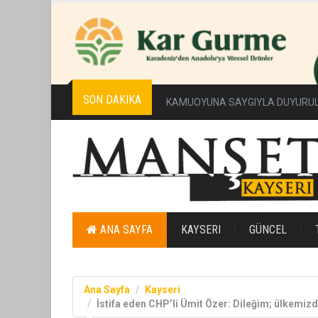
SON DAKIKA
Erciyes Üniversitesi’nde Sürdürüleb
ANA SAYFA
KAYSERI
GÜNCEL
Ana Sayfa
Kayseri
İstifa eden CHP’li Ümit Özer: Dileğim; ülkemizd