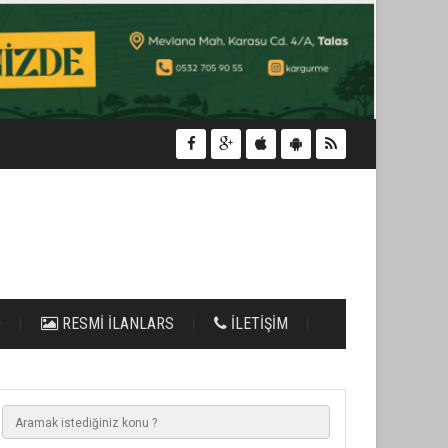
O
RESMİ İLANLARS
İLETİŞİM