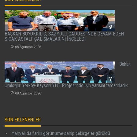
BAŞKAN BÜYÜKKILIÇ, SAZYOLU CADDESİ’NDE DEVAM EDEN
SICAK ASFALT ÇALIŞMALARINI İNCELEDİ
08 Agustos 2026
Bakan
Uraloğlu: Yerköy-Kayseri YHT Projesi’nde işin yarısını tamamladık
08 Agustos 2026
SON EKLENENLER
Yahyalı’da farklı görünüme sahip çekirgeler görüldü