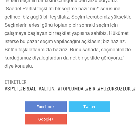
“Erken seçimin olmasını canıgönülden arzu ediyoruz.
‘Saadet Partisi teşkilatı bir seçime hazır mı?’ sorusuna
gelince; biz güçlü bir teşkilatız. Seçim tecrübemiz yüksektir.
Seçimlerin ertesi günü toplanıp bir sonraki seçim için
çalışmaya başlayan bir teşkilat yapısına sahibiz. Hükümet
isterse bu pazar seçim yapılacağını açıklasın; biz hazırız.
Bütün teşkilatlarımızla hazırız. Bunu sahada, seçmenimizle
kurduğumuz diyaloglardan da net bir şekilde görüyoruz”
diye konuştu.
ETIKETLER :
#SP’LI
#ERDAL
#ALTUN:
#TOPLUMDA
#BIR
#HUZURSUZLUK
#
,
,
,
,
,
,
Facebook
Twitter
Google+
WhatsApp