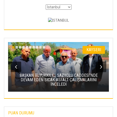
I
KAYSERI
BAŞKAN BÜYÜKKILIÇ, SAZYOLU CADDESİ’NDE
DEVAM EDEN SICAK ASFALT ÇALIŞMALARINI
İNCELEDİ
PUAN DURUMU