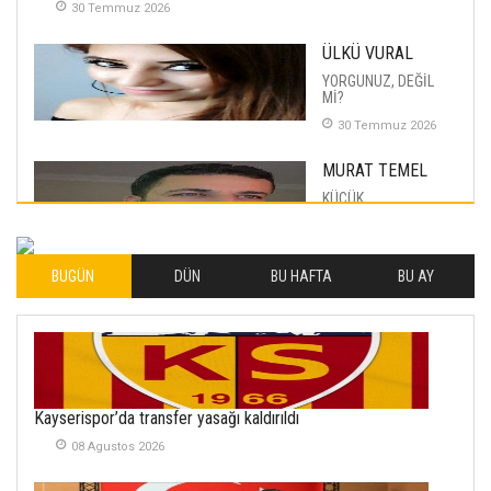
30 Temmuz 2026
ÜLKÜ VURAL
YORGUNUZ, DEĞİL
Mİ?
30 Temmuz 2026
MURAT TEMEL
KÜÇÜK
MUTLULUKLAR
04 Eylul 2025
BUGÜN
DÜN
BU HAFTA
BU AY
İLHAN YILMAZ
SOFRADA AYRIMCILIK
VAR
26 Subat 2026
METİN ERTEM
Kayserispor’da transfer yasağı kaldırıldı
YENİ HİCRİ YIL VE
08 Agustos 2026
ÜLKEMİZDE
YAŞANANLAR!