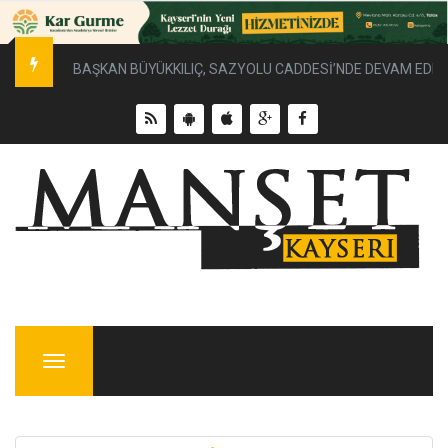
BAŞKAN BÜYÜKKILIÇ, SAZYOLU CADDESİ’NDE DEVAM EDEN 
Menu