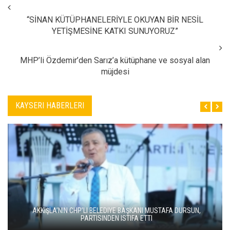
“SİNAN KÜTÜPHANELERİYLE OKUYAN BİR NESİL
YETİŞMESİNE KATKI SUNUYORUZ”
MHP’li Özdemir’den Sarız’a kütüphane ve sosyal alan
müjdesi
KAYSERI HABERLERI
AKKIŞLA’NIN CHP’LI BELEDIYE BAŞKANI MUSTAFA DURSUN,
PARTISINDEN ISTIFA ETTI