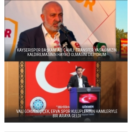
KAYSERISPOR BAŞKANI ALI ÇAMLI: TRANSFER YASAĞIMIZIN
KALDIRILMASININ HAYIRLI OLMASINI DILIYORUM
VALI GÖKMEN ÇIÇEK, ERVA SPOR KULÜPLERININ HAMILERIYLE
BIR ARAYA GELDI