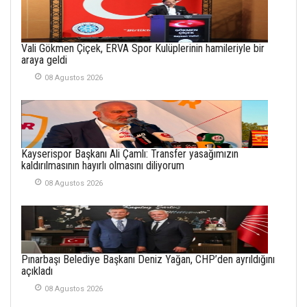
21 Haziran 2026
SEMRA ŞAHİN
Vali Gökmen Çiçek, ERVA Spor Kulüplerinin hamileriyle bir
KENDİNE UYANMAK
araya geldi
30 Temmuz 2026
08 Agustos 2026
Merve Şimşek
İlgi Alanlarımız ve Biz
02 Ekim 2025
Kayserispor Başkanı Ali Çamlı: Transfer yasağımızın
SABAHATTİN
kaldırılmasının hayırlı olmasını diliyorum
SÜRMEN
08 Agustos 2026
Kayserispor,
Rizespor’la Nihayet 3
puana Ulaştı
01 Mayis 2026
Pınarbaşı Belediye Başkanı Deniz Yağan, CHP’den ayrıldığını
açıkladı
08 Agustos 2026