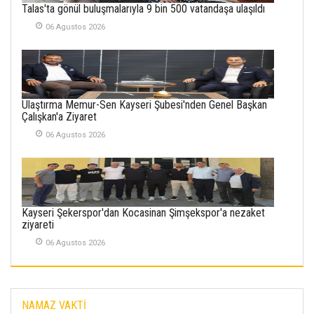
Talas'ta gönül buluşmalarıyla 9 bin 500 vatandaşa ulaşıldı
KENDİNE UYANMAK
30 Temmuz 2026
06 Agustos 2026
Merve Şimşek
İlgi Alanlarımız ve Biz
02 Ekim 2025
Ulaştırma Memur-Sen Kayseri Şubesi'nden Genel Başkan
Çalışkan'a Ziyaret
SABAHATTİN
SÜRMEN
06 Agustos 2026
Kayserispor,
Rizespor’la Nihayet 3
puana Ulaştı
01 Mayis 2026
Kayseri Şekerspor'dan Kocasinan Şimşekspor'a nezaket
ziyareti
06 Agustos 2026
NAMAZ VAKTİ