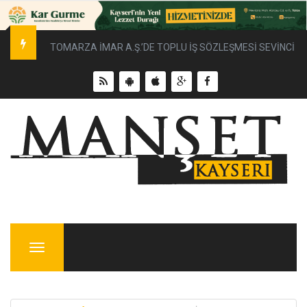
TOMARZA İMAR A.Ş.’DE TOPLU İŞ SÖZLEŞMESİ SEVİNCİ
Menu