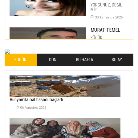
YORGUNUZ, DEĞİL
Mİ?
30 Temmuz 2026
MURAT TEMEL
KÜÇÜK
MUTLULUKLAR
04 Eylul 2025
BUGÜN
DÜN
BU HAFTA
BU AY
İLHAN YILMAZ
SOFRADA AYRIMCILIK
VAR
26 Subat 2026
METİN ERTEM
Bünyan'da bal hasadı başladı
YENİ HİCRİ YIL VE
06 Agustos 2026
ÜLKEMİZDE
YAŞANANLAR!
21 Haziran 2026
SEMRA ŞAHİN