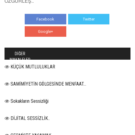
ÖZGÜRLEŞ..
Facebook
Twitter
Google+
WhatsApp
DİĞER
MAKALELER
KÜÇÜK MUTLULUKLAR
SAMİMİYETİN GÖLGESİNDE MENFAAT…
Sokakların Sessizliği
DİJİTAL SESSİZLİK..