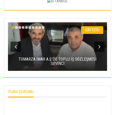
I
KAYSERI
TOMARZA İMAR A.Ş.’DE TOPLU İŞ SÖZLEŞMESİ
D
SEVİNCİ
PUAN DURUMU