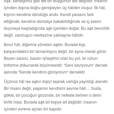
Aşk, sandığımız gibi tek bir duygunun adı değildir; insanın
içinden dışına doğru genişleyen üç hâlden oluşur. İlk hâl,
kişinin kendine döndüğü andır. Kendi yarasını fark
ettiğinde, kendine dürüstçe bakabildiğinde ve iç sesini
duymaya başladığında aşk içeriden doğar. Bu aşk bencillik
değil, varoluşun merkezine yaklaşma hâlidir.
İkinci hâl, diğerine yönelen aşktır. Burada kişi,
karşısındakini bir tamamlayıcı değil, bir ayna olarak görür.
Bazen sarsıcı, bazen iyileştirici olan bu yol, iki ruhun
birbirine dokunarak büyümesidir. “Seni seviyorum” demek
aslında “Sende kendimi görüyorum” demektir.
Üçüncü hâl ise aşkın kişiyi aşarak varlığa yayıldığı alandır.
Bir insanı değil, yaşamın kendisini sevme hâli… Suda,
gökte, bir çocuğun gözünde, bir nefeste beliren o derin
birlik hissi. Burada aşk bir kişiye ait değildir; insanın
içinden evrene açılan bir kapıdır.