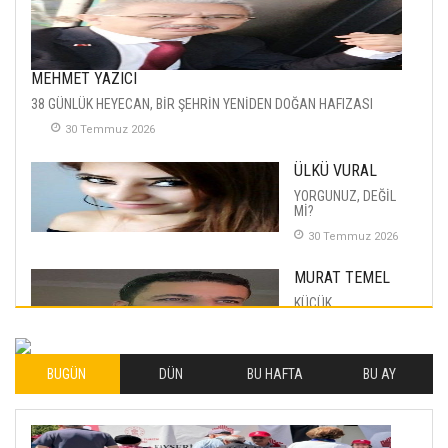
MEHMET YAZICI
38 GÜNLÜK HEYECAN, BİR ŞEHRİN YENİDEN DOĞAN HAFIZASI
30 Temmuz 2026
ÜLKÜ VURAL
YORGUNUZ, DEĞİL
Mİ?
30 Temmuz 2026
MURAT TEMEL
KÜÇÜK
MUTLULUKLAR
04 Eylul 2025
BUGÜN
DÜN
BU HAFTA
BU AY
İLHAN YILMAZ
SOFRADA AYRIMCILIK
VAR