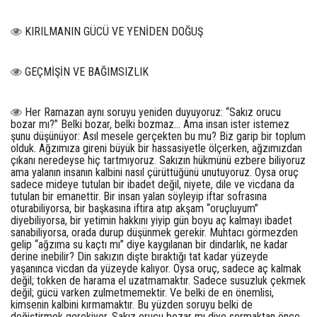
KIRILMANIN GÜCÜ VE YENİDEN DOĞUŞ
GEÇMİŞİN VE BAĞIMSIZLIK
Her Ramazan aynı soruyu yeniden duyuyoruz: “Sakız orucu
bozar mı?” Belki bozar, belki bozmaz… Ama insan ister istemez
şunu düşünüyor: Asıl mesele gerçekten bu mu? Biz garip bir toplum
olduk. Ağzımıza gireni büyük bir hassasiyetle ölçerken, ağzımızdan
çıkanı neredeyse hiç tartmıyoruz. Sakızın hükmünü ezbere biliyoruz
ama yalanın insanın kalbini nasıl çürüttüğünü unutuyoruz. Oysa oruç
sadece mideye tutulan bir ibadet değil, niyete, dile ve vicdana da
tutulan bir emanettir. Bir insan yalan söyleyip iftar sofrasına
oturabiliyorsa, bir başkasına iftira atıp akşam “oruçluyum”
diyebiliyorsa, bir yetimin hakkını yiyip gün boyu aç kalmayı ibadet
sanabiliyorsa, orada durup düşünmek gerekir. Muhtacı görmezden
gelip “ağzıma su kaçtı mı” diye kaygılanan bir dindarlık, ne kadar
derine inebilir? Din sakızın dişte bıraktığı tat kadar yüzeyde
yaşanınca vicdan da yüzeyde kalıyor. Oysa oruç, sadece aç kalmak
değil; tokken de harama el uzatmamaktır. Sadece susuzluk çekmek
değil; gücü varken zulmetmemektir. Ve belki de en önemlisi,
kimsenin kalbini kırmamaktır. Bu yüzden soruyu belki de
değiştirmek gerekiyor. Sakız orucu bozar mı diye sormaktan önce,