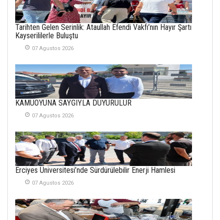
26 Subat 2026
METİN ERTEM
Tarihten Gelen Serinlik: Ataullah Efendi Vakfı’nın Hayır Şartı
YENİ HİCRİ YIL VE
Kayserililerle Buluştu
ÜLKEMİZDE
YAŞANANLAR!
07 Agustos 2026
21 Haziran 2026
SEMRA ŞAHİN
KENDİNE UYANMAK
KAMUOYUNA SAYGIYLA DUYURULUR
30 Temmuz 2026
07 Agustos 2026
Merve Şimşek
İlgi Alanlarımız ve Biz
02 Ekim 2025
Erciyes Üniversitesi’nde Sürdürülebilir Enerji Hamlesi
SABAHATTİN
SÜRMEN
07 Agustos 2026
Kayserispor,
Rizespor’la Nihayet 3
puana Ulaştı
01 Mayis 2026