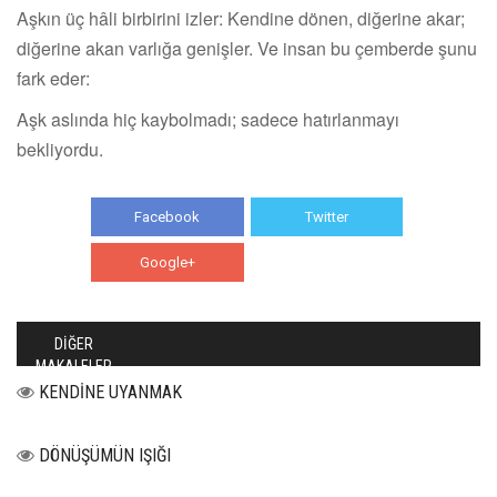
Aşkın üç hâli birbirini izler: Kendine dönen, diğerine akar;
diğerine akan varlığa genişler. Ve insan bu çemberde şunu
fark eder:
Aşk aslında hiç kaybolmadı; sadece hatırlanmayı
bekliyordu.
Facebook
Twitter
Google+
WhatsApp
DİĞER
MAKALELER
KENDİNE UYANMAK
DÖNÜŞÜMÜN IŞIĞI