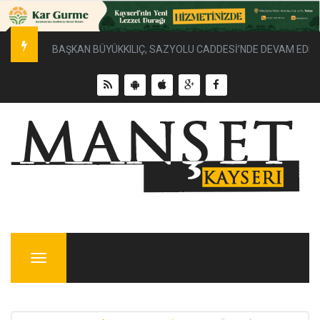
BAŞKAN BÜYÜKKILIÇ, SAZYOLU CADDESİ’NDE DEVAM EDEN 
Menu