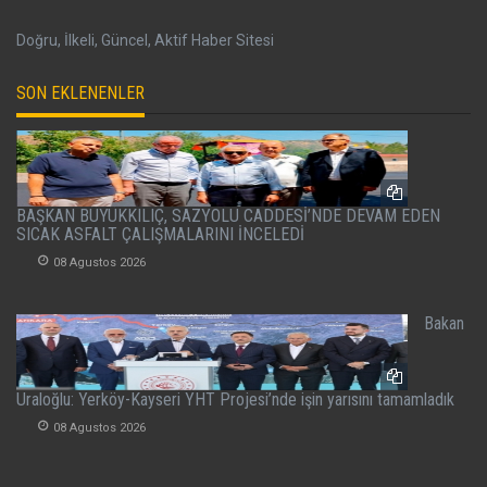
Doğru, İlkeli, Güncel, Aktif Haber Sitesi
SON EKLENENLER
BAŞKAN BÜYÜKKILIÇ, SAZYOLU CADDESİ’NDE DEVAM EDEN
SICAK ASFALT ÇALIŞMALARINI İNCELEDİ
08 Agustos 2026
Bakan
Uraloğlu: Yerköy-Kayseri YHT Projesi’nde işin yarısını tamamladık
08 Agustos 2026