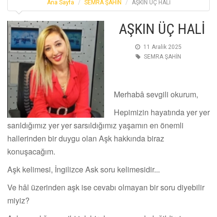
Ana Sayfa
SEMRA ŞAHİN
AŞKIN ÜÇ HALİ
AŞKIN ÜÇ HALİ
11 Aralik 2025
SEMRA ŞAHİN
Merhabâ sevgili okurum,
Hepimizin hayatında yer yer
sarıldığımız yer yer sarsıldığımız yaşamın en önemli
hallerinden bir duygu olan Aşk hakkında biraz
konuşacağım.
Aşk kelimesi, İngilizce Ask soru kelimesidir...
Ve hâl üzerinden aşk ise cevabı olmayan bir soru diyebilir
miyiz?