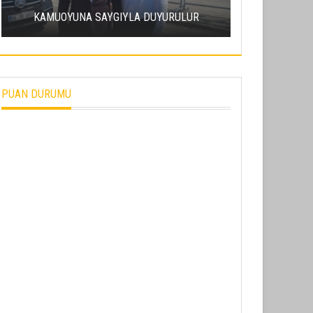
ERCIY
KAMUOYUNA SAYGIYLA DUYURULUR
SÜRDÜRÜL
PUAN DURUMU