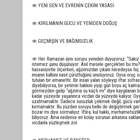
YENİ SEN VE EVRENİN ÇEKİM YASASI
KIRILMANIN GÜCÜ VE YENİDEN DOĞUŞ
GEÇMİŞİN VE BAĞIMSIZLIK
Her Ramazan aynı soruyu yeniden duyuyoruz: “Sakız 
istemez şunu düşünüyor: Asıl mesele gerçekten bu mu? B
hassasiyetle ölçerken, ağzımızdan çıkanı neredeyse hiç
insanın kalbini nasıl çürüttüğünü unutuyoruz. Oysa oruç s
tutulan bir emanettir. Bir insan yalan söyleyip iftar sofra
diyebiliyorsa, bir yetimin hakkını yiyip gün boyu aç kal
görmezden gelip “ağzıma su kaçtı mı” diye kaygılanan bir d
kadar yüzeyde yaşanınca vicdan da yüzeyde kalıyor. Oy
uzatmamaktır. Sadece susuzluk çekmek değil; gücü vark
kırmamaktır. Bu yüzden soruyu belki de değiştirmek ger
bozar mı diye sormalıyız. İftira, kul hakkı, merhametsiz
biliyoruz. Ama nedense en kolay sorunun arkasına sakla
vicdanla yüzleşmek zor.