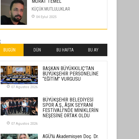
MURAT TEMEL
KÜÇÜK MUTLULUKLAR
04 Eylul 2025
İLHAN YILMAZ
SOFRADA AYRIMCILIK VAR
26 Subat 2026
BUGÜN
DÜN
BU HAFTA
BU AY
METİN ERTEM
BAŞKAN BÜYÜKKILIÇ'TAN
YENİ HİCRİ YIL VE ÜLKEMİZDE
BÜYÜKŞEHİR PERSONELİNE
YAŞANANLAR!
“EĞİTİM” VURGUSU
21 Haziran 2026
07 Agustos 2026
SEMRA ŞAHİN
BÜYÜKŞEHİR BELEDİYESİ
KENDİNE UYANMAK
SPOR A.Ş., ÂŞIK SEYRANİ
FESTİVALİ'NDE MİNİKLERİN
30 Temmuz 2026
NEŞESİNE ORTAK OLDU
07 Agustos 2026
Merve Şimşek
İlgi Alanlarımız ve Biz
AGÜ'lü Akademisyen Doç. Dr.