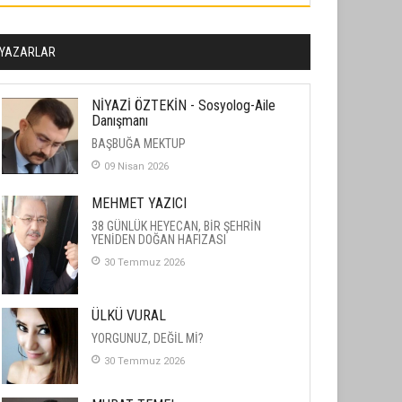
YAZARLAR
NİYAZİ ÖZTEKİN - Sosyolog-Aile
Danışmanı
BAŞBUĞA MEKTUP
09 Nisan 2026
MEHMET YAZICI
38 GÜNLÜK HEYECAN, BİR ŞEHRİN
YENİDEN DOĞAN HAFIZASI
30 Temmuz 2026
ÜLKÜ VURAL
YORGUNUZ, DEĞİL Mİ?
30 Temmuz 2026