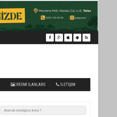
O
RESMİ İLANLARS
İLETİŞİM