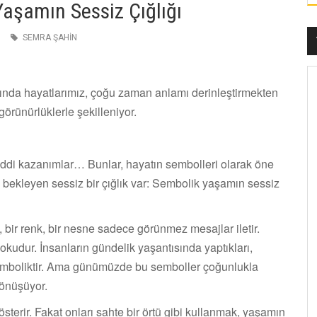
aşamın Sessiz Çığlığı
SEMRA ŞAHİN
da hayatlarımız, çoğu zaman anlamı derinleştirmekten
görünürlüklerle şekilleniyor.
addi kazanımlar… Bunlar, hayatın sembolleri olarak öne
 bekleyen sessiz bir çığlık var: Sembolik yaşamın sessiz
bir renk, bir nesne sadece görünmez mesajlar iletir.
udur. İnsanların gündelik yaşantısında yaptıkları,
 semboliktir. Ama günümüzde bu semboller çoğunlukla
dönüşüyor.
sterir. Fakat onları sahte bir örtü gibi kullanmak, yaşamın