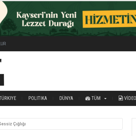
ilir Enerji Hamlesi
TÜRKIYE
POLITIKA
DÜNYA
TÜM
VİDE
essiz Çığlığı