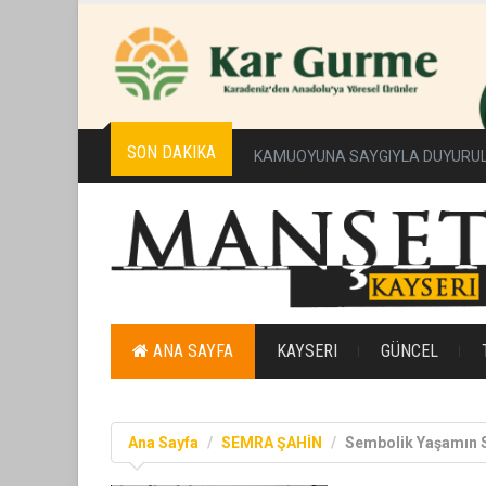
SON DAKIKA
Erciyes Üniversitesi’nde Sürdürüleb
ANA SAYFA
KAYSERI
GÜNCEL
Ana Sayfa
SEMRA ŞAHİN
Sembolik Yaşamın S