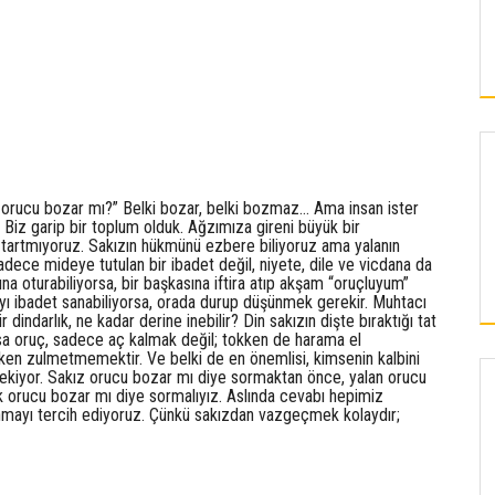
orucu bozar mı?” Belki bozar, belki bozmaz… Ama insan ister
iz garip bir toplum olduk. Ağzımıza gireni büyük bir
 tartmıyoruz. Sakızın hükmünü ezbere biliyoruz ama yalanın
adece mideye tutulan bir ibadet değil, niyete, dile ve vicdana da
sına oturabiliyorsa, bir başkasına iftira atıp akşam “oruçluyum”
mayı ibadet sanabiliyorsa, orada durup düşünmek gerekir. Muhtacı
indarlık, ne kadar derine inebilir? Din sakızın dişte bıraktığı tat
sa oruç, sadece aç kalmak değil; tokken de harama el
en zulmetmemektir. Ve belki de en önemlisi, kimsenin kalbini
ekiyor. Sakız orucu bozar mı diye sormaktan önce, yalan orucu
lik orucu bozar mı diye sormalıyız. Aslında cevabı hepimiz
KAYSERI
nmayı tercih ediyoruz. Çünkü sakızdan vazgeçmek kolaydır;