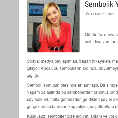
Sembolik Y
11 Haziran 2025
Günümüz dünyasın
çok, dışa vurulan 
Sosyal medya paylaşımları, başarı hikayeleri, m
çıkıyor. Ancak bu sembollerin ardında, duyulmayı
çığlığı.
Sembol, somutun ötesinde anlam taşır. Bir simge, 
Yaşam da aslında bu sembollerden örülmüş bir dok
söyledikleri, hatta görmezden geldikleri şeyler
gerçek anlamlarından koparılıyor, boş ritüellere 
Kuşkusuz, semboller bize aidiyet, anlam ve yol gö