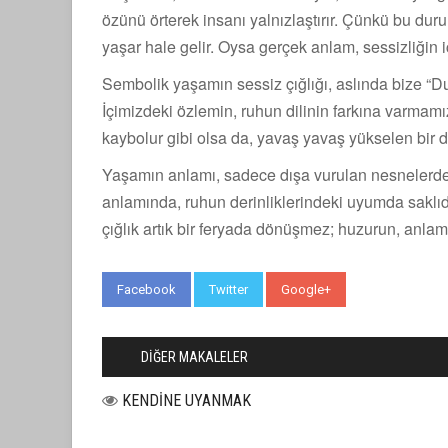
özünü örterek insanı yalnızlaştırır. Çünkü bu duru
yaşar hale gelir. Oysa gerçek anlam, sessizliğin içi
Sembolik yaşamın sessiz çığlığı, aslında bize “D
İçimizdeki özlemin, ruhun dilinin farkına varmamı
kaybolur gibi olsa da, yavaş yavaş yükselen bir d
Yaşamın anlamı, sadece dışa vurulan nesnelerde 
anlamında, ruhun derinliklerindeki uyumda saklıd
çığlık artık bir feryada dönüşmez; huzurun, anlam
Facebook
Twitter
Google+
WhatsApp
DİĞER MAKALELER
KENDİNE UYANMAK