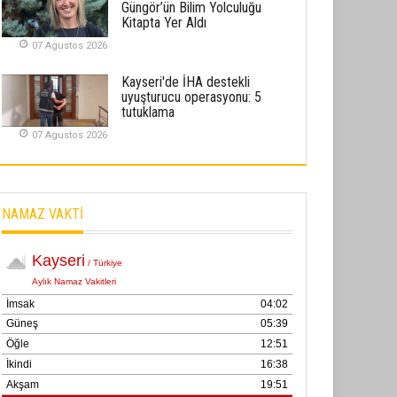
Güngör’ün Bilim Yolculuğu
02 Ekim 2025
Kitapta Yer Aldı
07 Agustos 2026
SABAHATTİN SÜRMEN
Kayserispor, Rizespor’la Nihayet 3
Kayseri'de İHA destekli
puana Ulaştı
uyuşturucu operasyonu: 5
tutuklama
01 Mayis 2026
07 Agustos 2026
NAMAZ VAKTİ