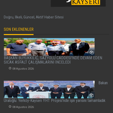
Doğru, İlkeli, Güncel, Aktif Haber Sitesi
SON EKLENENLER
BAŞKAN BÜYÜKKILIÇ, SAZYOLU CADDESİ’NDE DEVAM EDEN
SICAK ASFALT ÇALIŞMALARINI İNCELEDİ
08 Agustos 2026
Bakan
Uraloğlu: Yerköy-Kayseri YHT Projesi’nde işin yarısını tamamladık
08 Agustos 2026