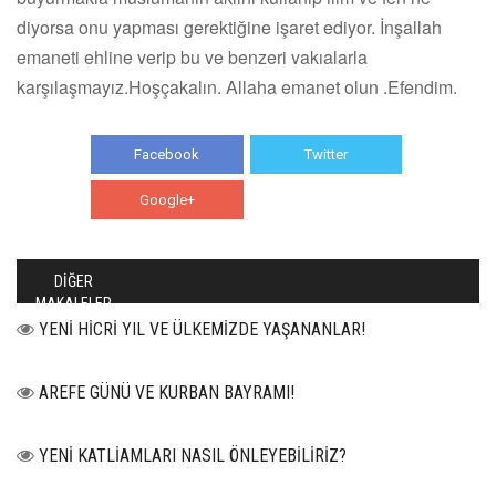
diyorsa onu yapması gerektiğine işaret ediyor. İnşallah
emaneti ehline verip bu ve benzeri vakıalarla
karşılaşmayız.Hoşçakalın. Allaha emanet olun .Efendim.
Facebook
Twitter
Google+
WhatsApp
DİĞER
MAKALELER
YENİ HİCRİ YIL VE ÜLKEMİZDE YAŞANANLAR!
AREFE GÜNÜ VE KURBAN BAYRAMI!
YENİ KATLİAMLARI NASIL ÖNLEYEBİLİRİZ?