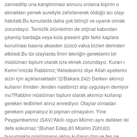
zannedilip una karıştırılması sonucu onlarca kişinin o
ekmekten yemek suretiyle zehirlenerek öldüğü acı olayı
hatırlattı.Bu konularda daha çok bilinçli ve uyanık olmak
zorundayız. Temizlik ürünlerinin de orijinal kabından
çıkarılıp bardağa veya kola şisesini gibi farklı kaplara
konulması basına akseden üzücü vakıa bizleri derinden
etkiledi.Bu tür olaylarda İlmin tekniğin gereklerini bir
müslüman toplum olarak icra etmek zorundayız. Kuran-ı
Kerim’imizde Rabbimiz;“Akledesiniz diye Allah ayetlerini
sizin için açıklamaktadır.”(2/Bakara 242) Derken aklınızı
kullanın ilimden ,fenden nasibinizi alıp uygulayın demiyor
mu?Rabbim müslüman toplum olarak aklımızı kullanıp
gereken tedbirleri alınız emrediyor. Olaylar olmadan
gerekeni yapmalıyız ki pişman olmayalım. Yine
Peygamberimiz (SAV)“Akıllı olgun Mümin aynı delikten iki
defa sokulmaz.”(Buhari Edep,83 Müslim Züht,63)
buyurmakla müslümanın aklını kullanıp ilim ve fen ne