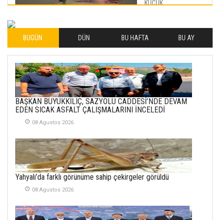
KÜÇÜK
MUTLULUKLAR
04 Eylul 2025
BUGÜN
DÜN
BU HAFTA
BU AY
İLHAN YILMAZ
SOFRADA AYRIMCILIK
VAR
26 Subat 2026
METİN ERTEM
BAŞKAN BÜYÜKKILIÇ, SAZYOLU CADDESİ’NDE DEVAM
YENİ HİCRİ YIL VE
EDEN SICAK ASFALT ÇALIŞMALARINI İNCELEDİ
ÜLKEMİZDE
YAŞANANLAR!
08 Agustos 2026
21 Haziran 2026
SEMRA ŞAHİN
KENDİNE UYANMAK
Yahyalı’da farklı görünüme sahip çekirgeler görüldü
30 Temmuz 2026
08 Agustos 2026
Merve Şimşek
İlgi Alanlarımız ve Biz