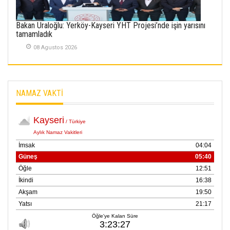
02 Ekim 2025
Bakan Uraloğlu: Yerköy-Kayseri YHT Projesi’nde işin yarısını
SABAHATTİN
tamamladık
SÜRMEN
08 Agustos 2026
Kayserispor,
Rizespor’la Nihayet 3
puana Ulaştı
01 Mayis 2026
NAMAZ VAKTİ