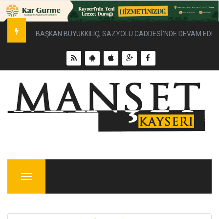
BAŞKAN BÜYÜKKILIÇ, SAZYOLU CADDESİ’NDE DEVAM EDEN 
Menu