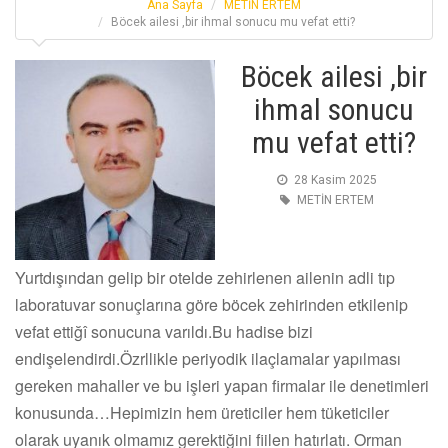
Ana Sayfa
METİN ERTEM
Böcek ailesi ,bir ihmal sonucu mu vefat etti?
Böcek ailesi ,bir
ihmal sonucu
mu vefat etti?
28 Kasim 2025
METİN ERTEM
Yurtdışından gelip bir otelde zehirlenen ailenin adli tıp
laboratuvar sonuçlarına göre böcek zehirinden etkilenip
vefat ettiğî sonucuna varıldı.Bu hadise bizi
endişelendirdi.Özrllikle periyodik ilaçlamalar yapılması
gereken mahaller ve bu işleri yapan firmalar ile denetimleri
konusunda…Hepimizin hem üreticiler hem tüketiciler
olarak uyanık olmamız gerektiğini fiilen hatırlatı. Orman