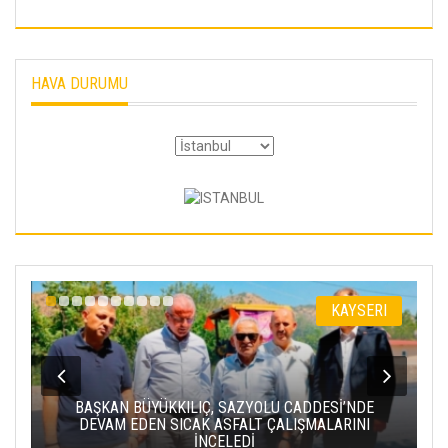
HAVA DURUMU
KAYSERI
ILIÇ, SAZYOLU CADDESİ’NDE
ICAK ASFALT ÇALIŞMALARINI
BAKAN URALOĞLU: YER
İNCELEDİ
PROJESI’NDE IŞIN YAR