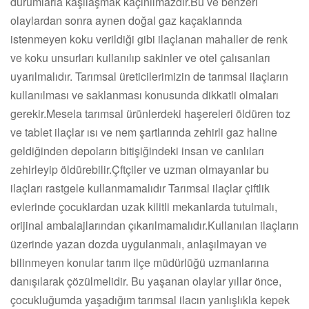
durumlarla kaşılaşmak kaçınılmazdır.Bu ve benzeri
olaylardan sonra aynen doğal gaz kaçaklarında
istenmeyen koku verildiği gibi ilaçlanan mahaller de renk
ve koku unsurları kullanılıp sakinler ve otel çalısanları
uyarılmalıdır. Tarımsal üreticilerimizin de tarımsal ilaçların
kullanılması ve saklanması konusunda dikkatli olmaları
gerekir.Mesela tarımsal ürünlerdeki haşereleri öldüren toz
ve tablet ilaçlar ısı ve nem şartlarında zehirli gaz haline
geldiğinden depoların bitişiğindeki insan ve canlıları
zehirleyip öldürebilir.Çftçiler ve uzman olmayanlar bu
ilaçları rastgele kullanmamalıdır Tarımsal ilaçlar çiftlik
evlerinde çocuklardan uzak kilitli mekanlarda tutulmalı,
orijinal ambalajlarından çıkarılmamalıdır.Kullanılan ilaçların
üzerinde yazan dozda uygulanmalı, anlaşılmayan ve
bilinmeyen konular tarım ilçe müdürlüğü uzmanlarına
danışılarak çözülmelidir. Bu yaşanan olaylar yıllar önce,
çocukluğumda yaşadığım tarımsal ilacın yanlışlıkla kepek