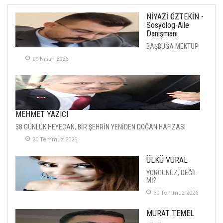
NİYAZİ ÖZTEKİN -
Sosyolog-Aile
Danışmanı
BAŞBUĞA MEKTUP
09 Nisan 2026
MEHMET YAZICI
38 GÜNLÜK HEYECAN, BİR ŞEHRİN YENİDEN DOĞAN HAFIZASI
30 Temmuz 2026
ÜLKÜ VURAL
YORGUNUZ, DEĞİL
Mİ?
30 Temmuz 2026
MURAT TEMEL