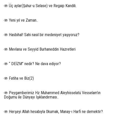
Üç aylar(Şuhur-u Selase) ve Regaip Kandili.
Yeni yıl ve Zaman..
Hasbihal! Sahi nasıl bir medeniyet yaşıyoruz?
Mevlana ve Seyyid Burhaneddin Hazretleri
“ DEİZM” nedir? Ne dava ediyor?
Fatiha ve Biz(2)
Peygamberimiz Hz Muhammed Aleyhisselatü Vesselam’ın
Doğumu ile Dünyayı Işıklandırması..
Herşeyi Allah hesabıyla 0kumak, Manay-ı Harfi ne demektir?