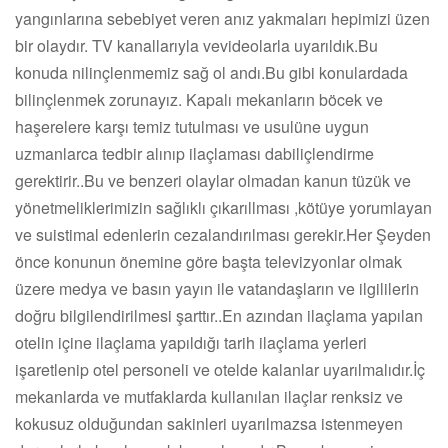
yangınlarına sebebiyet veren anız yakmaları hepimizi üzen
bir olaydır. TV kanallarıyla vevideolarla uyarıldık.Bu
konuda nilinçlenmemiz sağ ol andı.Bu gibi konulardada
bilinçlenmek zorunayız. Kapalı mekanların böcek ve
haşerelere karşı temiz tutulması ve usulüne uygun
uzmanlarca tedbir alınıp ilaçlaması dabiliçlendirme
gerektirir..Bu ve benzeri olaylar olmadan kanun tüzük ve
yönetmeliklerimizin sağlıklı çıkarıllması ,kötüye yorumlayan
ve suistimal edenlerin cezalandırılması gerekir.Her Şeyden
önce konunun önemine göre başta televizyonlar olmak
üzere medya ve basın yayın ile vatandaşların ve ilgililerin
doğru bilgilendirilmesi şarttır..En azından ilaçlama yapılan
otelin içine ilaçlama yapıldığı tarih ilaçlama yerleri
işaretlenip otel personeli ve otelde kalanlar uyarılmalıdır.İç
mekanlarda ve mutfaklarda kullanılan ilaçlar renksiz ve
kokusuz olduğundan sakinleri uyarılmazsa istenmeyen