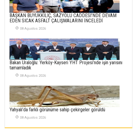
SEMRA ŞAHİN
KENDİNE UYANMAK
BAŞKAN BÜYÜKKILIÇ, SAZYOLU CADDESİ’NDE DEVAM
30 Temmuz 2026
EDEN SICAK ASFALT ÇALIŞMALARINI İNCELEDİ
08 Agustos 2026
Merve Şimşek
İlgi Alanlarımız ve Biz
02 Ekim 2025
SABAHATTİN
Bakan Uraloğlu: Yerköy-Kayseri YHT Projesi’nde işin yarısını
SÜRMEN
tamamladık
Kayserispor,
Rizespor’la Nihayet 3
08 Agustos 2026
puana Ulaştı
01 Mayis 2026
Yahyalı’da farklı görünüme sahip çekirgeler görüldü
08 Agustos 2026