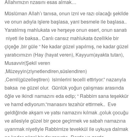
Allahımızın rızasını esas almak…
Müslüman Allah’ı tanısa, onun izni ve razı olacağı şekilde
ve onun adıyla işlere başlasa, yani besmele ile başlasa..
Yaratılmış mahlukata ve herşeye onun eseri, onun sanatı
niyeti ile baksa.. Canlı cansız mahlukata özellikle bir
çiçeğe ,bir güle “ Ne kadar güzel yapılmış, ne kadar güzel
yaratıcımızın (Hay (hayat veren), Kayyum(ayakta tutan),
Musavvir(Şekil veren
,Müzeyyin(ziynetlendiren,süslendiren)
,Cemil(güzelleştiren) isimlerini tecelli ettiriyor.” nazarıyla
baksa ne güzel olur. Günlük yoğun çalışması arasında
öğle ve ikindi namazını eda edip; “ Rabbim sana teşekkür
ve hamd ediyorum.”manasını tezahür ettirmek.. Eve
geldiğinde akşam ve yatsı namazını kılmak ,çoluk çocuğu
ve ailesiyle güzel bir gece geçirmek ve sabah namazına
uyanmak niyetiyle Rabbimize tevekkül ile uykuya dalmak