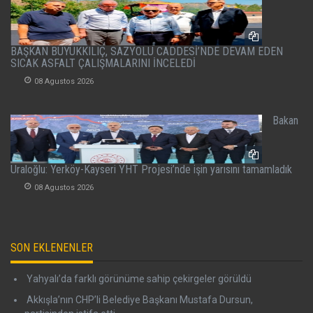
BAŞKAN BÜYÜKKILIÇ, SAZYOLU CADDESİ’NDE DEVAM EDEN
SICAK ASFALT ÇALIŞMALARINI İNCELEDİ
08 Agustos 2026
Bakan
Uraloğlu: Yerköy-Kayseri YHT Projesi’nde işin yarısını tamamladık
08 Agustos 2026
SON EKLENENLER
Yahyalı’da farklı görünüme sahip çekirgeler görüldü
Akkışla’nın CHP’li Belediye Başkanı Mustafa Dursun,