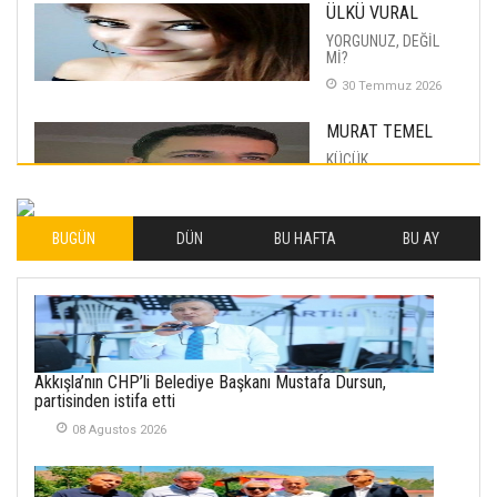
ÜLKÜ VURAL
YORGUNUZ, DEĞİL
Mİ?
30 Temmuz 2026
MURAT TEMEL
KÜÇÜK
MUTLULUKLAR
04 Eylul 2025
BUGÜN
DÜN
BU HAFTA
BU AY
İLHAN YILMAZ
SOFRADA AYRIMCILIK
VAR
26 Subat 2026
METİN ERTEM
Akkışla’nın CHP’li Belediye Başkanı Mustafa Dursun,
YENİ HİCRİ YIL VE
partisinden istifa etti
ÜLKEMİZDE
YAŞANANLAR!
08 Agustos 2026
21 Haziran 2026