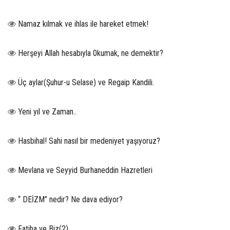
Namaz kılmak ve ihlas ile hareket etmek!
Herşeyi Allah hesabıyla 0kumak, ne demektir?
Üç aylar(Şuhur-u Selase) ve Regaip Kandili.
Yeni yıl ve Zaman..
Hasbihal! Sahi nasıl bir medeniyet yaşıyoruz?
Mevlana ve Seyyid Burhaneddin Hazretleri
“ DEİZM” nedir? Ne dava ediyor?
Fatiha ve Biz(2)