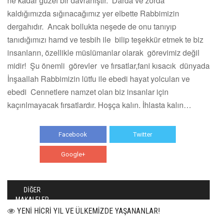
ne kadar güzel bir davranıştır. Darda ve zorda
kaldığımızda sığınacağımız yer elbette Rabbimizin
dergahıdır. Ancak bollukta neşede de onu tanıyıp
tanıdığımızı hamd ve tesbih ile bilip teşekkür etmek te biz
insanların, özellikle müslümanlar olarak görevimiz değil
midir! Şu önemli görevler ve fırsatlar,fani kısacık dünyada
İnşaallah Rabbimizin lütfu ile ebedi hayat yolcuları ve
ebedi Cennetlere namzet olan biz insanlar için
kaçırılmayacak fırsatlardır. Hoşça kalın. İhlasta kalın…
Facebook
Twitter
Google+
WhatsApp
DİĞER
MAKALELER
YENİ HİCRİ YIL VE ÜLKEMİZDE YAŞANANLAR!