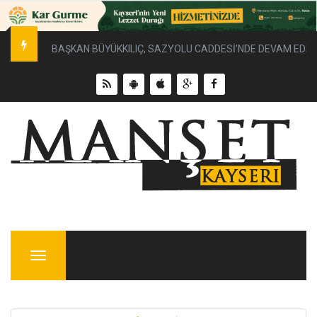
BAŞKAN BÜYÜKKILIÇ, SAZYOLU CADDESİ’NDE DEVAM EDEN 
Menu