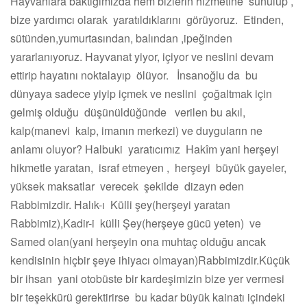
Hayvanlara baktığımızda hem bizlerin hizmetine sunulup ,
bize yardımcı olarak yaratıldıklarını görüyoruz. Etinden,
sütünden,yumurtasından, balından ,ipeğinden
yararlanıyoruz. Hayvanat yiyor, içiyor ve neslini devam
ettirip hayatını noktalayıp ölüyor. İnsanoğlu da bu
dünyaya sadece yiyip içmek ve neslini çoğaltmak için
gelmiş olduğu düşünüldüğünde verilen bu akıl,
kalp(manevi kalp, imanın merkezi) ve duyguların ne
anlamı oluyor? Halbuki yaratıcımız Hakîm yani herşeyi
hikmetle yaratan, israf etmeyen , herşeyi büyük gayeler,
yüksek maksatlar verecek şekilde dizayn eden
Rabbimizdir. Halık-ı Külli şey(herşeyi yaratan
Rabbimiz),Kadir-i külli Şey(herşeye gücü yeten) ve
Samed olan(yani herşeyin ona muhtaç olduğu ancak
kendisinin hiçbir şeye ihiyacı olmayan)Rabbimizdir.Küçük
bir ihsan yani otobüste bir kardeşimizin bize yer vermesi
bir teşekkürü gerektirirse bu kadar büyük kainatı içindeki