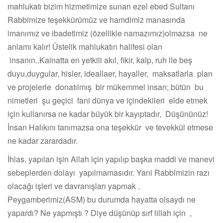
mahlukatı bizim hizmetimize sunan ezel ebed Sultanı
Rabbimize teşekkürümüz ve hamdimiz manasında
imanımız ve ibadetimiz (özellikle namazımız)olmazsa ne
anlamı kalır! Üstelik mahlukatın halifesi olan
insanın..Kainatta en yetkili akıl, fikir, kalp, ruh ile beş
duyu,duygular, hisler, ideallaer, hayaller, maksatlarla plan
ve projelerle donatılmış bir mükemmel insan; bütün bu
nimetleri şu geçici fani dünya ve içindekileri elde etmek
için kullanırsa ne kadar büyük bir kayıptadır, Düşününüz!
İnsan Halıkını tanımazsa ona teşekkür ve tevekkül etmese
ne kadar zarardadır.
İhlas, yapılan işin Allah için yapılıp başka maddi ve manevi
sebeplerden dolayı yapılmamasıdır. Yani Rabbimizin razı
olacağı işleri ve davranışları yapmak .
Peygamberimiz(ASM) bu durumda hayatta olsaydı ne
yapardı? Ne yapmıştı ? Diye düşünüp sırf lillah için ,