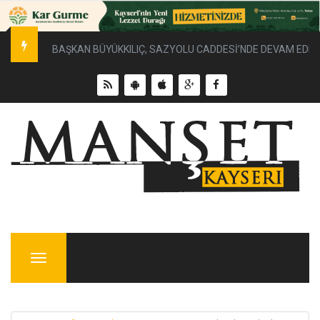
BAŞKAN BÜYÜKKILIÇ, SAZYOLU CADDESİ’NDE DEVAM EDEN 
Menu