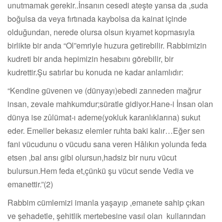
unutmamak gerekir..İnsanın cesedi ateşte yansa da ,suda
boğulsa da veya fırtınada kaybolsa da kainat içinde
olduğundan, nerede olursa olsun kıyamet kopmasıyla
birlikte bir anda “Ol”emriyle huzura getirebilir. Rabbimizin
kudreti bir anda hepimizin hesabını görebilir, bir
kudrettir.Şu satırlar bu konuda ne kadar anlamlıdır:
“Kendine güvenen ve (dünyayı)ebedi zanneden mağrur
insan, zevale mahkumdur;süratle gidiyor.Hane-i İnsan olan
dünya ise zûlümat-ı ademe(yokluk karanlıklarına) sukut
eder. Emeller bekasız elemler ruhta baki kalır…Eğer sen
fani vücudunu o vücudu sana veren Hâlıkın yolunda feda
etsen ,bal arısı gibi olursun,hadsiz bir nuru vücut
bulursun.Hem feda et,çünkü şu vücut sende Vedia ve
emanettir.”(2)
Rabbim cümlemizi imanla yaşayıp ,emanete sahip çıkan
ve şehadetle, şehitlik mertebesine vasıl olan kullarından