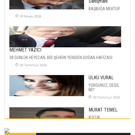
Danışmanı
BAŞBUĞA MEKTUP
09 Nisan 2026
MEHMET YAZICI
38 GÜNLÜK HEYECAN, BİR ŞEHRİN YENİDEN DOĞAN HAFIZASI
30 Temmuz 2026
ÜLKÜ VURAL
YORGUNUZ, DEĞİL
Mİ?
30 Temmuz 2026
MURAT TEMEL
KÜÇÜK
MUTLULUKLAR
04 Eylul 2025