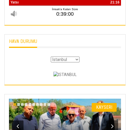
SÜRMEN
Kayserispor,
Rizespor’la Nihayet 3
puana Ulaştı
01 Mayis 2026
HAVA DURUMU
KAYSERI
KAYSERI