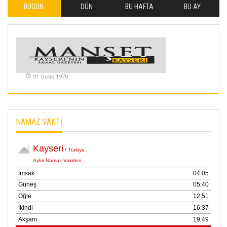
BUGÜN
DÜN
BU HAFTA
BU AY
İLHAN YILMAZ
SOFRADA AYRIMCILIK
VAR
26 Subat 2026
METİN ERTEM
01 Ocak 1970
YENİ HİCRİ YIL VE
ÜLKEMİZDE
YAŞANANLAR!
21 Haziran 2026
NAMAZ VAKTİ
SEMRA ŞAHİN
KENDİNE UYANMAK
30 Temmuz 2026
Merve Şimşek
İlgi Alanlarımız ve Biz
02 Ekim 2025
SABAHATTİN