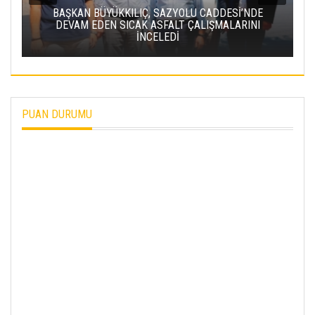
Sİ’NDE
LARINI
BAKAN URALOĞLU: YERKÖY-KAYSERI YHT
PROJESI’NDE IŞIN YARISINI TAMAMLADIK
PUAN DURUMU