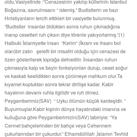
oldu.Vasiyetinde :”Cenazesinin yakılıp küllerinin İstanbul
Boğazına, savrulmasını “ istemiş.” Budistlerin ve bazı
Hıristiyanların tercih ettikleri bir vasiyette bulunmuş.
”Budistler insanlar öldükten sonra ruhun çıkmadığına
inanıp cesetleri ruh çıksın diye törenle yakıyorlarmış.”(1)
Halbuki İslamiyette insan “Kerim” (İkram ve ihsanı bol
olan)bir zatın şerefli bir misafiri olduğu için cenazesi de
özen gösterilerek toprağa defnedilir. İnsandan ruhun
çıkmasıyla kalp ve beyin fonksiyonları durup, ceset soğur
ve kaskatı kesildikten sonra çürümeye mahkum olur.Ta
kıyamet koptuktan sonra tekrar dirilişe kadar. Kabir
hayatının devamı ruhla ilgilidir ve ruh ölmez.
Peygamberimiz(SAV) “ Uyku ölümün küçük kardeşîdir. ”
Buyurmuşlar.Kabir kişinin dünya hayatındaki imanına ve
kulluğuna göre Peygamberimizin(SAV) tabiriyle: “Ya
Cennet bahçelerinden bir bahçe veya Cehennem
çukurlarından bir çukurdur.” Elhamdülillah ,İslamın Tevhid