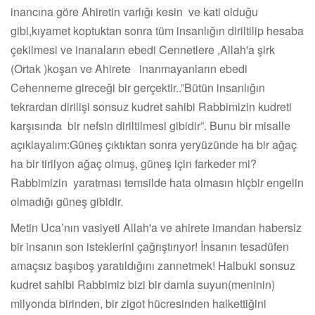
inancına göre Ahiretin varlığı kesin ve kati olduğu
gibi,kıyamet koptuktan sonra tüm insanlığın diriltilip hesaba
çekilmesi ve inanaların ebedi Cennetlere ,Allah'a şirk
(Ortak )koşan ve Ahirete inanmayanların ebedi
Cehenneme gireceği bir gerçektir..”Bütün insanlığın
tekrardan dirilişi sonsuz kudret sahibi Rabbimizin kudreti
karşısında bir nefsin diriltilmesi gibidir”. Bunu bir misalle
açıklayalım:Güneş çıktıktan sonra yeryüzünde ha bir ağaç
ha bir tirilyon ağaç olmuş, güneş için farkeder mi?
Rabbimizin yaratması temsilde hata olmasın hiçbir engelin
olmadığı güneş gibidir.
Metin Uca’nın vasiyeti Allah'a ve ahirete imandan habersiz
bir insanın son isteklerini çağrıştırıyor! İnsanın tesadüfen
amaçsız başıboş yaratıldığını zannetmek! Halbuki sonsuz
kudret sahibi Rabbimiz bizi bir damla suyun(meninin)
milyonda birinden, bir zigot hücresinden halkettiğini