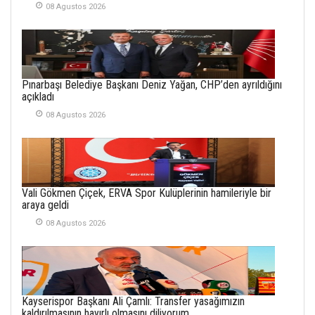
08 Agustos 2026
ÜLKEMİZDE
YAŞANANLAR!
21 Haziran 2026
SEMRA ŞAHİN
Pınarbaşı Belediye Başkanı Deniz Yağan, CHP’den ayrıldığını
KENDİNE UYANMAK
açıkladı
30 Temmuz 2026
08 Agustos 2026
Merve Şimşek
İlgi Alanlarımız ve Biz
02 Ekim 2025
Vali Gökmen Çiçek, ERVA Spor Kulüplerinin hamileriyle bir
SABAHATTİN
araya geldi
SÜRMEN
08 Agustos 2026
Kayserispor,
Rizespor’la Nihayet 3
puana Ulaştı
01 Mayis 2026
Kayserispor Başkanı Ali Çamlı: Transfer yasağımızın
kaldırılmasının hayırlı olmasını diliyorum