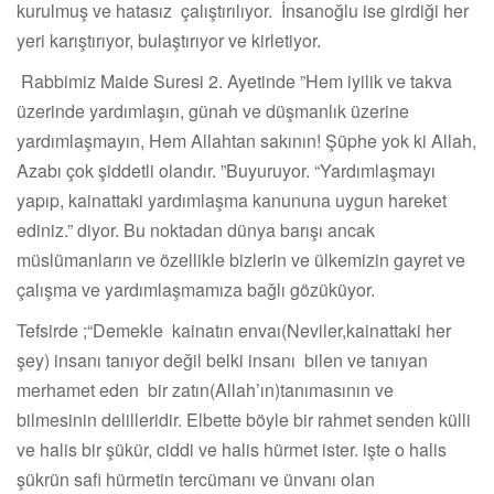
kurulmuş ve hatasız çalıştırılıyor. İnsanoğlu ise girdiği her
yeri karıştırıyor, bulaştırıyor ve kirletiyor.
Rabbimiz Maide Suresi 2. Ayetinde ”Hem iyilik ve takva
üzerinde yardımlaşın, günah ve düşmanlık üzerine
yardımlaşmayın, Hem Allahtan sakının! Şüphe yok ki Allah,
Azabı çok şiddetli olandır. ”Buyuruyor. “Yardımlaşmayı
yapıp, kainattaki yardımlaşma kanununa uygun hareket
ediniz.” diyor. Bu noktadan dünya barışı ancak
müslümanların ve özellikle bizlerin ve ülkemizin gayret ve
çalışma ve yardımlaşmamıza bağlı gözüküyor.
Tefsirde ;“Demekle kainatın envaı(Neviler,kainattaki her
şey) insanı tanıyor değil belki insanı bilen ve tanıyan
merhamet eden bir zatın(Allah’ın)tanımasının ve
bilmesinin delilleridir. Elbette böyle bir rahmet senden külli
ve halis bir şükür, ciddi ve halis hürmet ister. işte o halis
şükrün safi hürmetin tercümanı ve ünvanı olan