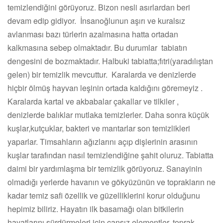
temizlendiğini görüyoruz. Bizon nesli asırlardan beri
devam edip gidiyor. İnsanoğlunun aşırı ve kuralsız
avlanması bazı türlerin azalmasına hatta ortadan
kalkmasına sebep olmaktadır. Bu durumlar tabiatın
dengesini de bozmaktadır. Halbuki tabiatta;fıtri(yaradılıştan
gelen) bir temizlik mevcuttur. Karalarda ve denizlerde
hiçbir ölmüş hayvan leşinin ortada kaldığını göremeyiz .
Karalarda kartal ve akbabalar çakallar ve tilkiler ,
denizlerde balıklar mutlaka temizlerler. Daha sonra küçük
kuşlar,kutçuklar, bakteri ve mantarlar son temizlikleri
yaparlar. Timsahların ağızlarını açıp dişlerinin arasının
kuşlar tarafından nasıl temizlendiğine şahit oluruz. Tabiatta
daimi bir yardımlaşma bir temizlik görüyoruz. Sanayinin
olmadığı yerlerde havanın ve gökyüzünün ve toprakların ne
kadar temiz safi özellik ve güzelliklerini korur olduğunu
hepimiz biliriz. Hayatın ilk basamağı olan bitkilerin
hayatlarını sürdürmeleri için cansız elementler, toprak,