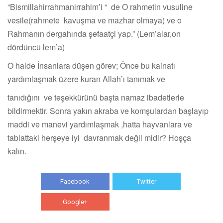
“Bismillahirrahmanirrahim’i “ de O rahmetin vusuline
vesile(rahmete kavuşma ve mazhar olmaya) ve o
Rahmanın dergahında şefaatçi yap.” (Lem’alar,on
dördüncü lem’a)
O halde İnsanlara düşen görev; Önce bu kainatı
yardımlaşmak üzere kuran Allah’ı tanımak ve
tanıdığını ve teşekkürünü başta namaz ibadetlerle
bildirmektir. Sonra yakın akraba ve komşulardan başlayıp
maddi ve manevi yardımlaşmak ,hatta hayvanlara ve
tabiattaki herşeye iyi davranmak değil midir? Hoşça
kalın.
Facebook
Twitter
Google+
WhatsApp