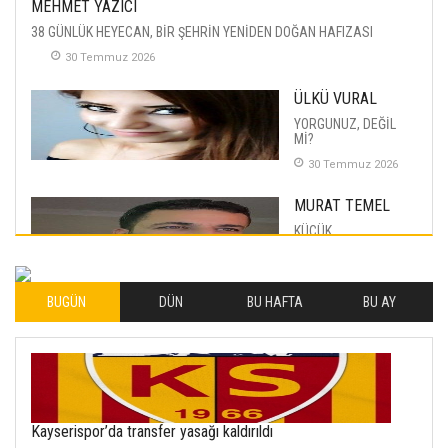
MEHMET YAZICI
38 GÜNLÜK HEYECAN, BİR ŞEHRİN YENİDEN DOĞAN HAFIZASI
30 Temmuz 2026
ÜLKÜ VURAL
YORGUNUZ, DEĞİL
Mİ?
30 Temmuz 2026
MURAT TEMEL
KÜÇÜK
MUTLULUKLAR
04 Eylul 2025
BUGÜN
DÜN
BU HAFTA
BU AY
İLHAN YILMAZ
SOFRADA AYRIMCILIK
VAR
26 Subat 2026
METİN ERTEM
Kayserispor’da transfer yasağı kaldırıldı
YENİ HİCRİ YIL VE