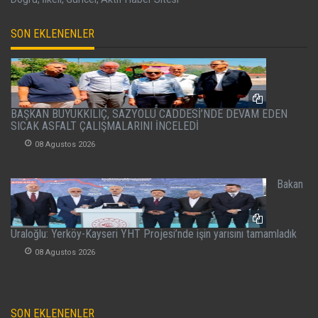
SON EKLENENLER
BAŞKAN BÜYÜKKILIÇ, SAZYOLU CADDESİ’NDE DEVAM EDEN
SICAK ASFALT ÇALIŞMALARINI İNCELEDİ
08 Agustos 2026
Bakan
Uraloğlu: Yerköy-Kayseri YHT Projesi’nde işin yarısını tamamladık
08 Agustos 2026
SON EKLENENLER