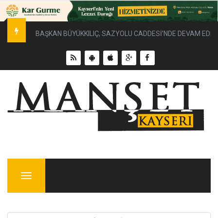
BAŞKAN BÜYÜKKILIÇ, SAZYOLU CADDESİ’NDE DEVAM EDEN 
Menu