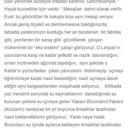
olan yenilmek suretiyle ortadan kaldırılır. Görüntüleriyle; ”
Hayat kuvvetliler için vardır. ” Mesajları daimi olarak verilir.
Evet bu görüntüler ilk bakışta bize aynı mesajı veriyor.
Ancak geniş ölçekli ve derinlemesine baktığımızda;
tabiatta yaratıcımızın kurduğu her an tazelenen bir fabrika
gibi, yenilenen bir saray gibi gözetilerek çalışan
mükemmel bir “eko sistemi” çalışır görüyoruz. O Leopar’ın
yavrularına karşı ne kadar şefkatli ve nazik davrandığını,
onları incitmeden ağzında taşıdığını, aynı şekilde o
Kartal’ın yumurtadan çıkan yavrularını öldürmeyip uçmayı
öğreninceye kadar nasıl beslediğini, nasıl uçmaya davet
ettiğni aynı belgesellerden müşahade ediyoruz. Afrikada
yaz mevsimi sonunda su kaynaklarının daraldığında su
bulunan yerlere su içmeye gelen Yabani Bizonların(Yabani
öküzlerin) nerdeyse bir yıl boyunca timsahlar tarafından
nasıl beklendiklerini görüyoruz. Yaralı veya hasta
Bizonların su içinde aylarca bekleyen timsahlar tarafından