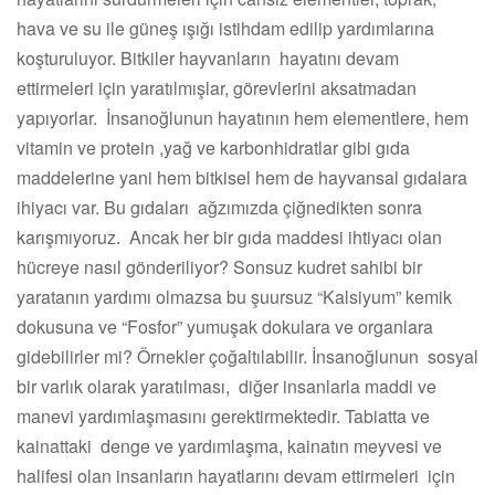
hava ve su ile güneş ışığı istihdam edilip yardımlarına
koşturuluyor. Bitkiler hayvanların hayatını devam
ettirmeleri için yaratılmışlar, görevlerini aksatmadan
yapıyorlar. İnsanoğlunun hayatının hem elementlere, hem
vitamin ve protein ,yağ ve karbonhidratlar gibi gıda
maddelerine yani hem bitkisel hem de hayvansal gıdalara
ihiyacı var. Bu gıdaları ağzımızda çiğnedikten sonra
karışmıyoruz. Ancak her bir gıda maddesi ihtiyacı olan
hücreye nasıl gönderiliyor? Sonsuz kudret sahibi bir
yaratanın yardımı olmazsa bu şuursuz “Kalsiyum” kemik
dokusuna ve “Fosfor” yumuşak dokulara ve organlara
gidebilirler mi? Örnekler çoğaltılabilir. İnsanoğlunun sosyal
bir varlık olarak yaratılması, diğer insanlarla maddi ve
manevi yardımlaşmasını gerektirmektedir. Tabiatta ve
kainattaki denge ve yardımlaşma, kainatın meyvesi ve
halifesi olan insanların hayatlarını devam ettirmeleri için