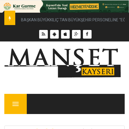
Başkan Çolakbayrakdar, Elagöz Mahallesi’nde doğal gaz altya
Menu