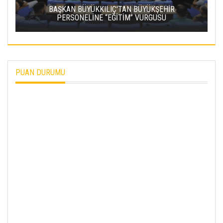
BAŞKAN ÇOLAKBAYRAKDAR, ELAGÖZ
MAHALLESI’NDE DOĞAL GAZ ALTYAPI
ÇALIŞMALARINI INCELEDI
PUAN DURUMU