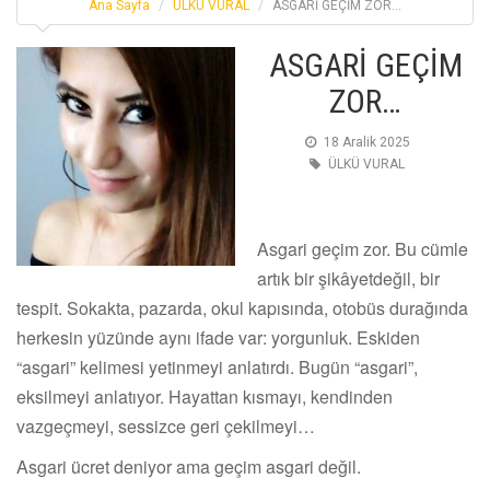
Ana Sayfa
ÜLKÜ VURAL
ASGARİ GEÇİM ZOR…
ASGARİ GEÇİM
ZOR…
18 Aralik 2025
ÜLKÜ VURAL
Asgari geçim zor. Bu cümle
artık bir şikâyetdeğil, bir
tespit. Sokakta, pazarda, okul kapısında, otobüs durağında
herkesin yüzünde aynı ifade var: yorgunluk. Eskiden
“asgari” kelimesi yetinmeyi anlatırdı. Bugün “asgari”,
eksilmeyi anlatıyor. Hayattan kısmayı, kendinden
vazgeçmeyi, sessizce geri çekilmeyi…
Asgari ücret deniyor ama geçim asgari değil.