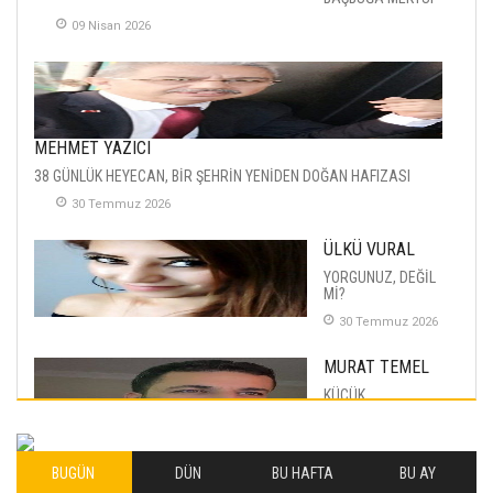
09 Nisan 2026
MEHMET YAZICI
38 GÜNLÜK HEYECAN, BİR ŞEHRİN YENİDEN DOĞAN HAFIZASI
30 Temmuz 2026
ÜLKÜ VURAL
YORGUNUZ, DEĞİL
Mİ?
30 Temmuz 2026
MURAT TEMEL
KÜÇÜK
MUTLULUKLAR
04 Eylul 2025
BUGÜN
DÜN
BU HAFTA
BU AY
İLHAN YILMAZ