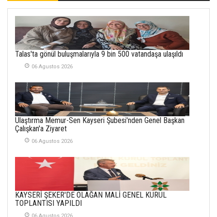
SOFRADA AYRIMCILIK
VAR
26 Subat 2026
METİN ERTEM
Talas'ta gönül buluşmalarıyla 9 bin 500 vatandaşa ulaşıldı
YENİ HİCRİ YIL VE
06 Agustos 2026
ÜLKEMİZDE
YAŞANANLAR!
21 Haziran 2026
SEMRA ŞAHİN
Ulaştırma Memur-Sen Kayseri Şubesi'nden Genel Başkan
KENDİNE UYANMAK
Çalışkan'a Ziyaret
30 Temmuz 2026
06 Agustos 2026
Merve Şimşek
İlgi Alanlarımız ve Biz
02 Ekim 2025
KAYSERİ ŞEKER'DE OLAĞAN MALİ GENEL KURUL
SABAHATTİN
TOPLANTISI YAPILDI
SÜRMEN
06 Agustos 2026