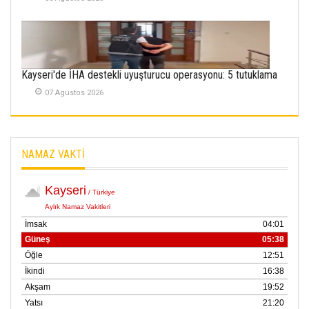
Kayserispor,
Rizespor’la Nihayet 3
puana Ulaştı
01 Mayis 2026
Kayseri'de İHA destekli uyuşturucu operasyonu: 5 tutuklama
07 Agustos 2026
NAMAZ VAKTİ