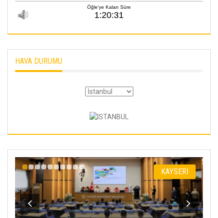
HAVA DURUMU
I
KAYSERI