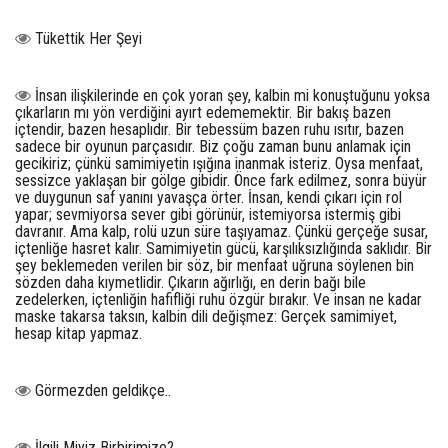
Tükettik Her Şeyi
İnsan ilişkilerinde en çok yoran şey, kalbin mi konuştuğunu yoksa
çıkarların mı yön verdiğini ayırt edememektir. Bir bakış bazen
içtendir, bazen hesaplıdır. Bir tebessüm bazen ruhu ısıtır, bazen
sadece bir oyunun parçasıdır. Biz çoğu zaman bunu anlamak için
gecikiriz; çünkü samimiyetin ışığına inanmak isteriz. Oysa menfaat,
sessizce yaklaşan bir gölge gibidir. Önce fark edilmez, sonra büyür
ve duygunun saf yanını yavaşça örter. İnsan, kendi çıkarı için rol
yapar; sevmiyorsa sever gibi görünür, istemiyorsa istermiş gibi
davranır. Ama kalp, rolü uzun süre taşıyamaz. Çünkü gerçeğe susar,
içtenliğe hasret kalır. Samimiyetin gücü, karşılıksızlığında saklıdır. Bir
şey beklemeden verilen bir söz, bir menfaat uğruna söylenen bin
sözden daha kıymetlidir. Çıkarın ağırlığı, en derin bağı bile
zedelerken, içtenliğin hafifliği ruhu özgür bırakır. Ve insan ne kadar
maske takarsa taksın, kalbin dili değişmez: Gerçek samimiyet,
hesap kitap yapmaz.
Görmezden geldikçe..
İlgili Miyiz Birbirimize?