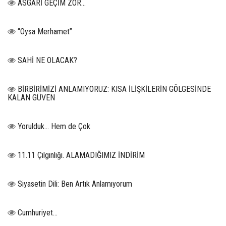
ASGARİ GEÇİM ZOR…
“Oysa Merhamet”
SAHİ NE OLACAK?
BİRBİRİMİZİ ANLAMIYORUZ: KISA İLİŞKİLERİN GÖLGESİNDE
KALAN GÜVEN
Yorulduk… Hem de Çok
11.11 Çılgınlığı. ALAMADIĞIMIZ İNDİRİM
Siyasetin Dili: Ben Artık Anlamıyorum
Cumhuriyet…