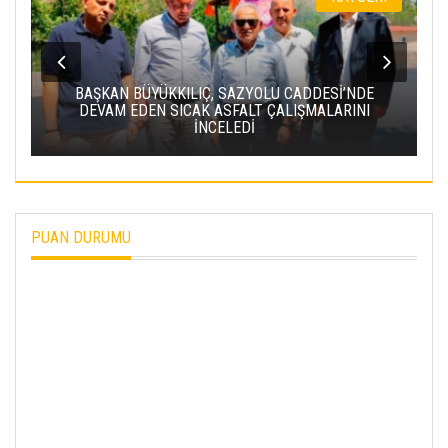
BAKAN URALOĞLU: YERKÖY-KAYSERI YHT
PROJESI’NDE IŞIN YARISINI TAMAMLADIK
PUAN DURUMU