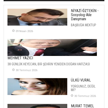
NİYAZİ ÖZTEKİN -
Sosyolog-Aile
Danışmanı
BAŞBUĞA MEKTUP
09 Nisan 2026
MEHMET YAZICI
38 GÜNLÜK HEYECAN, BİR ŞEHRİN YENİDEN DOĞAN HAFIZASI
30 Temmuz 2026
ÜLKÜ VURAL
YORGUNUZ, DEĞİL
Mİ?
30 Temmuz 2026
MURAT TEMEL