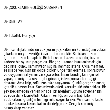
ÇOCUKLARIN GÜLÜŞÜ SUSARKEN
DERT AYİ
Tükettik Her Şeyi
İnsan ilişkilerinde en çok yoran şey, kalbin mi konuştuğunu yoksa
çıkarların mı yön verdiğini ayırt edememektir. Bir bakış bazen
içtendir, bazen hesaplıdır. Bir tebessüm bazen ruhu ısıtır, bazen
sadece bir oyunun parçasıdır. Biz çoğu zaman bunu anlamak için
gecikiriz; çünkü samimiyetin ışığına inanmak isteriz. Oysa menfaat,
sessizce yaklaşan bir gölge gibidir. Önce fark edilmez, sonra büyür
ve duygunun saf yanını yavaşça örter. İnsan, kendi çıkarı için rol
yapar; sevmiyorsa sever gibi görünür, istemiyorsa istermiş gibi
davranır. Ama kalp, rolü uzun süre taşıyamaz. Çünkü gerçeğe susar,
içtenliğe hasret kalır. Samimiyetin gücü, karşılıksızlığında saklıdır. Bir
şey beklemeden verilen bir söz, bir menfaat uğruna söylenen bin
sözden daha kıymetlidir. Çıkarın ağırlığı, en derin bağı bile
zedelerken, içtenliğin hafifliği ruhu özgür bırakır. Ve insan ne kadar
maske takarsa taksın, kalbin dili değişmez: Gerçek samimiyet,
hesap kitap yapmaz.