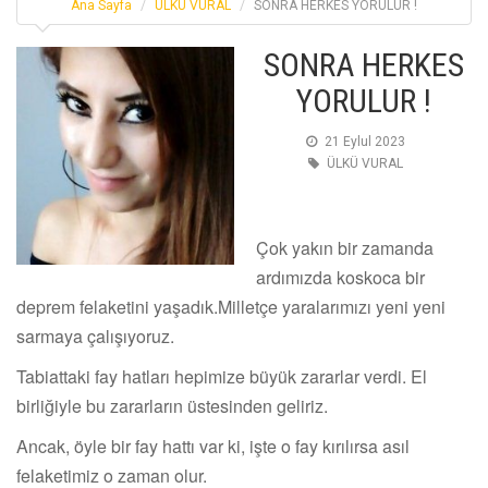
Ana Sayfa
ÜLKÜ VURAL
SONRA HERKES YORULUR !
SONRA HERKES
YORULUR !
21 Eylul 2023
ÜLKÜ VURAL
Çok yakın bir zamanda
ardımızda koskoca bir
deprem felaketini yaşadık.Milletçe yaralarımızı yeni yeni
sarmaya çalışıyoruz.
Tabiattaki fay hatları hepimize büyük zararlar verdi. El
birliğiyle bu zararların üstesinden geliriz.
Ancak, öyle bir fay hattı var ki, işte o fay kırılırsa asıl
felaketimiz o zaman olur.