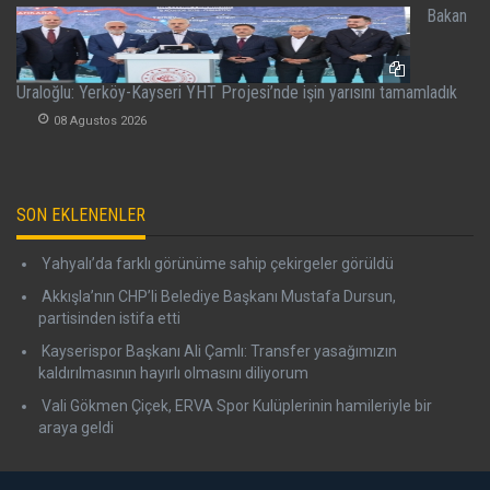
Bakan
Uraloğlu: Yerköy-Kayseri YHT Projesi’nde işin yarısını tamamladık
08 Agustos 2026
SON EKLENENLER
Yahyalı’da farklı görünüme sahip çekirgeler görüldü
Akkışla’nın CHP’li Belediye Başkanı Mustafa Dursun,
partisinden istifa etti
Kayserispor Başkanı Ali Çamlı: Transfer yasağımızın
kaldırılmasının hayırlı olmasını diliyorum
Vali Gökmen Çiçek, ERVA Spor Kulüplerinin hamileriyle bir
araya geldi