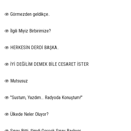
Görmezden geldikçe..
İlgili Miyiz Birbirimize?
HERKESİN DERDİ BAŞKA..
İYİ DEĞİLİM DEMEK BİLE CESARET İSTER
Mutsusuz
"Sustum, Yazdım... Radyoda Konuştum!"
Ülkede Neler Oluyor?
Sınav Bitti, Şimdi Gerçek Sınav Başlıyor