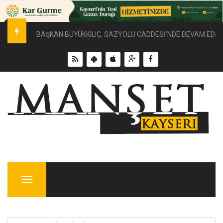
BAŞKAN BÜYÜKKILIÇ, SAZYOLU CADDESİ’NDE DEVAM EDEN 
Menu