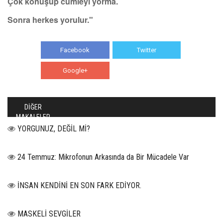
Çok konuşup cümleyi yorma.
Sonra herkes yorulur."
Facebook
Twitter
Google+
WhatsApp
DİĞER
MAKALELER
YORGUNUZ, DEĞİL Mİ?
24 Temmuz: Mikrofonun Arkasında da Bir Mücadele Var
İNSAN KENDİNİ EN SON FARK EDİYOR.
MASKELİ SEVGİLER