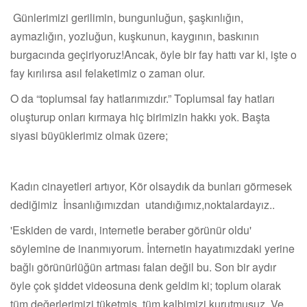
Günlerimizi gerilimin, bungunluğun, şaşkınlığın,
aymazlığın, yozluğun, kuşkunun, kaygının, baskının
burgacında geçiriyoruz!Ancak, öyle bir fay hattı var ki, işte o
fay kırılırsa asıl felaketimiz o zaman olur.
O da “toplumsal fay hatlarımızdır.” Toplumsal fay hatları
oluşturup onları kırmaya hiç birimizin hakkı yok. Başta
siyasi büyüklerimiz olmak üzere;
Kadın cinayetleri artıyor, Kör olsaydık da bunları görmesek
dediğimiz İnsanlığımızdan utandığımız,noktalardayız..
'Eskiden de vardı, internetle beraber görünür oldu'
söylemine de inanmıyorum. İnternetin hayatımızdaki yerine
bağlı görünürlüğün artması falan değil bu. Son bir aydır
öyle çok şiddet videosuna denk geldim ki; toplum olarak
tüm değerlerimizi tüketmiş, tüm kalbimizi kurutmuşuz. Ve