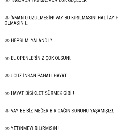
YAĞSADA YAĞMASADA ZOR GEÇECEK
‘AMAN O ÜZÜLMESİN! VAY BU KIRILMASIN! HADİ AYIP
OLMASIN !..
HEPSİ Mİ YALANDI ?
EL ÖPENLERİNİZ ÇOK OLSUN!.
UCUZ İNSAN PAHALI HAYAT…
HAYAT BİSİKLET SÜRMEK GİBİ !
VAY BE BİZ MEĞER BİR ÇAĞIN SONUNU YAŞAMIŞIZ!.
YETİNMEYİ BİLİRMİSİN !..