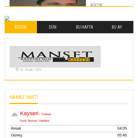
KÜÇÜK
MUTLULUKLAR
04 Eylul 2025
BUGÜN
DÜN
BU HAFTA
BU AY
İLHAN YILMAZ
SOFRADA AYRIMCILIK
VAR
26 Subat 2026
METİN ERTEM
01 Ocak 1970
YENİ HİCRİ YIL VE
ÜLKEMİZDE
YAŞANANLAR!
21 Haziran 2026
NAMAZ VAKTİ
SEMRA ŞAHİN
KENDİNE UYANMAK
30 Temmuz 2026
Merve Şimşek
İlgi Alanlarımız ve Biz