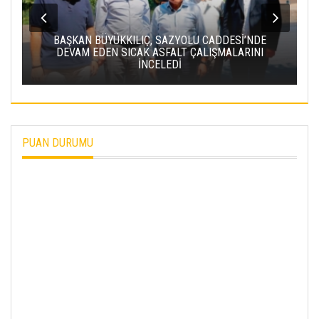
BAKAN URALOĞLU: YERKÖY-KAYSERI YHT
PROJESI’NDE IŞIN YARISINI TAMAMLADIK
PUAN DURUMU