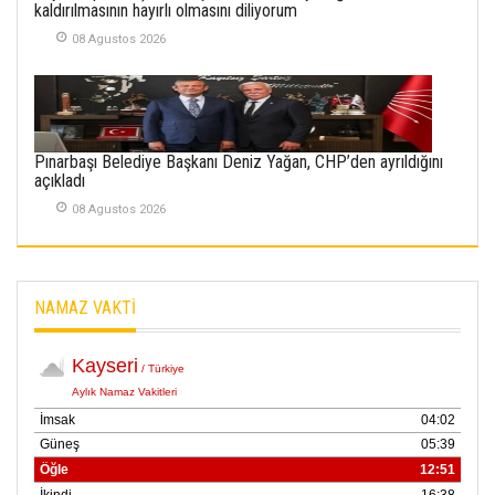
kaldırılmasının hayırlı olmasını diliyorum
SÜRMEN
08 Agustos 2026
Kayserispor,
Rizespor’la Nihayet 3
puana Ulaştı
01 Mayis 2026
Pınarbaşı Belediye Başkanı Deniz Yağan, CHP’den ayrıldığını
açıkladı
08 Agustos 2026
NAMAZ VAKTİ