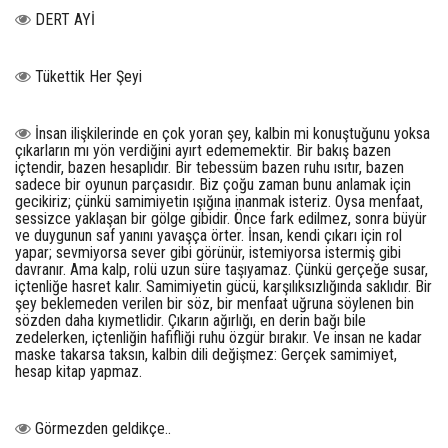
DERT AYİ
Tükettik Her Şeyi
İnsan ilişkilerinde en çok yoran şey, kalbin mi konuştuğunu yoksa
çıkarların mı yön verdiğini ayırt edememektir. Bir bakış bazen
içtendir, bazen hesaplıdır. Bir tebessüm bazen ruhu ısıtır, bazen
sadece bir oyunun parçasıdır. Biz çoğu zaman bunu anlamak için
gecikiriz; çünkü samimiyetin ışığına inanmak isteriz. Oysa menfaat,
sessizce yaklaşan bir gölge gibidir. Önce fark edilmez, sonra büyür
ve duygunun saf yanını yavaşça örter. İnsan, kendi çıkarı için rol
yapar; sevmiyorsa sever gibi görünür, istemiyorsa istermiş gibi
davranır. Ama kalp, rolü uzun süre taşıyamaz. Çünkü gerçeğe susar,
içtenliğe hasret kalır. Samimiyetin gücü, karşılıksızlığında saklıdır. Bir
şey beklemeden verilen bir söz, bir menfaat uğruna söylenen bin
sözden daha kıymetlidir. Çıkarın ağırlığı, en derin bağı bile
zedelerken, içtenliğin hafifliği ruhu özgür bırakır. Ve insan ne kadar
maske takarsa taksın, kalbin dili değişmez: Gerçek samimiyet,
hesap kitap yapmaz.
Görmezden geldikçe..