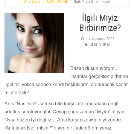
Ana Sayfa
ÜLKÜ VURAL
İlgili Miyiz Birbirimize?
İlgili Miyiz
Birbirimize?
14 Agustos 2025
ÜLKÜ VURAL
Bazen düşünüyorum…
İnsanlar gerçekten birbirine
ilgili mi, yoksa sadece kendi boşluklarını dolduracak kadar
mı meraklı?
Artık “Nasılsın?” sorusu bile karşı tarafı meraktan değil,
adetten soruluyor gibi. Cevap çoğu zaman “İyiyim” oluyor.
Oysa bazen iyi değiliz… Ama karşımızdakinin yüzünde,
“Anlatmak ister misin?” diyen bir ifade göremiyoruz.