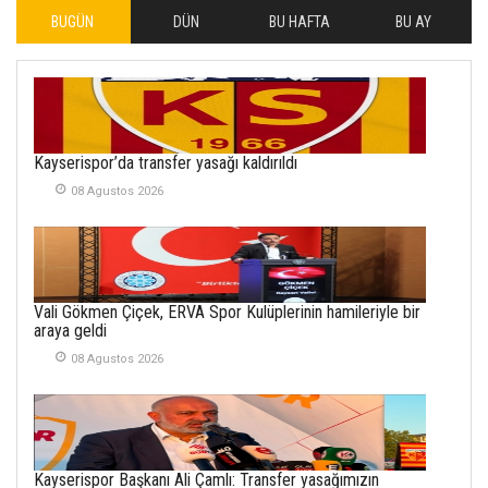
BUGÜN
DÜN
BU HAFTA
BU AY
İLHAN YILMAZ
SOFRADA AYRIMCILIK
VAR
26 Subat 2026
METİN ERTEM
Kayserispor’da transfer yasağı kaldırıldı
YENİ HİCRİ YIL VE
08 Agustos 2026
ÜLKEMİZDE
YAŞANANLAR!
21 Haziran 2026
SEMRA ŞAHİN
Vali Gökmen Çiçek, ERVA Spor Kulüplerinin hamileriyle bir
KENDİNE UYANMAK
araya geldi
30 Temmuz 2026
08 Agustos 2026
Merve Şimşek
İlgi Alanlarımız ve Biz
02 Ekim 2025
Kayserispor Başkanı Ali Çamlı: Transfer yasağımızın
SABAHATTİN