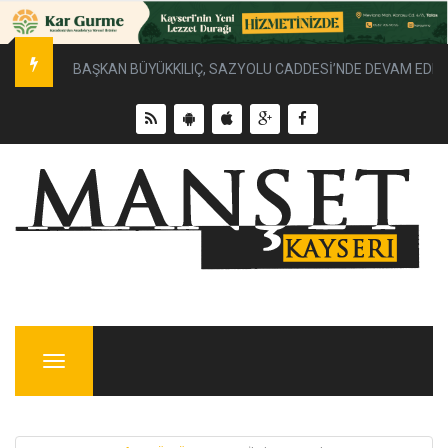
BAŞKAN BÜYÜKKILIÇ, SAZYOLU CADDESİ’NDE DEVAM EDEN 
Menu