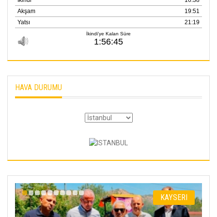
HAVA DURUMU
I
KAYSERI