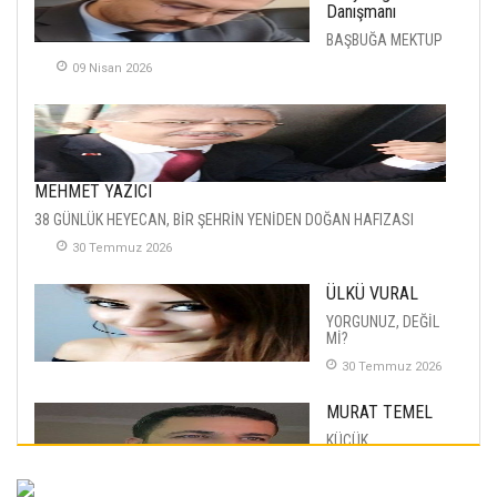
Danışmanı
BAŞBUĞA MEKTUP
09 Nisan 2026
MEHMET YAZICI
38 GÜNLÜK HEYECAN, BİR ŞEHRİN YENİDEN DOĞAN HAFIZASI
30 Temmuz 2026
ÜLKÜ VURAL
YORGUNUZ, DEĞİL
Mİ?
30 Temmuz 2026
MURAT TEMEL
KÜÇÜK
MUTLULUKLAR
04 Eylul 2025