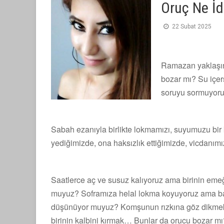
Oruç Ne İd
22 Subat 2025
Ramazan yaklaşın
bozar mı? Su içe
soruyu sormuyoru
Sabah ezanıyla birlikte lokmamızı, suyumuzu bir 
yediğimizde, ona haksızlık ettiğimizde, vicdan
Saatlerce aç ve susuz kalıyoruz ama birinin emeğ
muyuz? Soframıza helal lokma koyuyoruz ama ba
düşünüyor muyuz? Komşunun rızkına göz dikmek, ç
birinin kalbini kırmak… Bunlar da orucu bozar mı