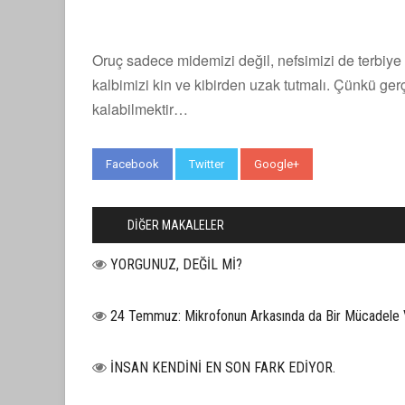
Oruç sadece midemizi değil, nefsimizi de terbiye e
kalbimizi kin ve kibirden uzak tutmalı. Çünkü ger
kalabilmektir…
Facebook
Twitter
Google+
WhatsApp
DİĞER MAKALELER
YORGUNUZ, DEĞİL Mİ?
24 Temmuz: Mikrofonun Arkasında da Bir Mücadele 
İNSAN KENDİNİ EN SON FARK EDİYOR.