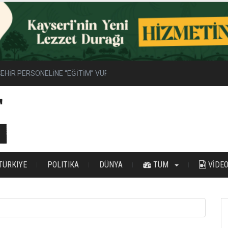
EHİR PERSONELİNE “EĞİTİM” VURGUSU
TÜRKIYE
POLITIKA
DÜNYA
TÜM
VİDE