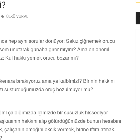
i?
ÜLKÜ VURAL
ca hep aynı sorular dönüyor: Sakız çiğnemek orucu
rsem unutarak günaha girer miyim? Ama en önemli
z: Kul hakkı yemek orucu bozar mı?
kenara bırakıyoruz ama ya kalbimizi? Birinin hakkını
ımızı susturduğumuzda oruç bozulmuyor mu?
ini çaldığımızda içimizde bir susuzluk hissediyor
şkasının hakkını alıp götürdüğümüzde bunun hesabını
alışanın emeğini eksik vermek, birine iftira atmak,
?