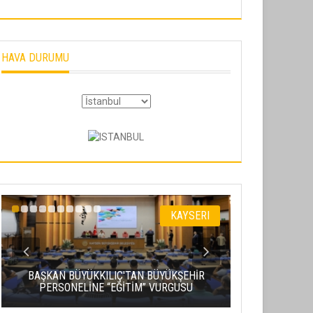
HAVA DURUMU
KAYSERI
BAŞKAN Ç
BAŞKAN BÜYÜKKILIÇ'TAN BÜYÜKŞEHİR
MAHALLESI
PERSONELİNE “EĞİTİM” VURGUSU
ÇALI