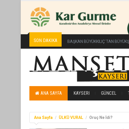
SON DAKIKA
BAŞKAN BÜYÜKKILIÇ`TAN BÜYÜKŞ
ANA SAYFA
KAYSERI
GÜNCEL
Ana Sayfa
ÜLKÜ VURAL
Oruç Ne İdi?