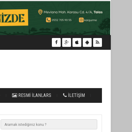
O
RESMİ İLANLARS
İLETİŞİM