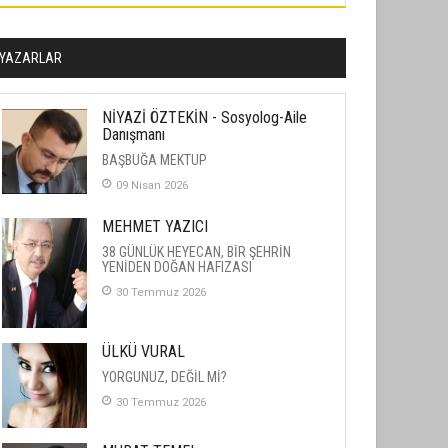
YAZARLAR
NİYAZİ ÖZTEKİN - Sosyolog-Aile
Danışmanı
BAŞBUĞA MEKTUP
09 Nisan 2026
MEHMET YAZICI
38 GÜNLÜK HEYECAN, BİR ŞEHRİN
YENİDEN DOĞAN HAFIZASI
30 Temmuz 2026
ÜLKÜ VURAL
YORGUNUZ, DEĞİL Mİ?
30 Temmuz 2026