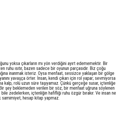
uğunu yoksa çıkarların mı yön verdiğini ayırt edememektir. Bir
en ruhu ısıtır, bazen sadece bir oyunun parçasıdır. Biz çoğu
ığına inanmak isteriz. Oysa menfaat, sessizce yaklaşan bir gölge
anını yavaşça örter. İnsan, kendi çıkarı için rol yapar; sevmiyorsa
Ama kalp, rolü uzun süre taşıyamaz. Çünkü gerçeğe susar, içtenliğe
ır. Bir şey beklemeden verilen bir söz, bir menfaat uğruna söylenen
 bile zedelerken, içtenliğin hafifliği ruhu özgür bırakır. Ve insan ne
ek samimiyet, hesap kitap yapmaz.