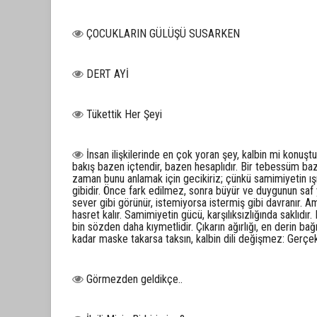
ÇOCUKLARIN GÜLÜŞÜ SUSARKEN
DERT AYİ
Tükettik Her Şeyi
İnsan ilişkilerinde en çok yoran şey, kalbin mi konuşt
bakış bazen içtendir, bazen hesaplıdır. Bir tebessüm baz
zaman bunu anlamak için gecikiriz; çünkü samimiyetin ış
gibidir. Önce fark edilmez, sonra büyür ve duygunun saf y
sever gibi görünür, istemiyorsa istermiş gibi davranır. 
hasret kalır. Samimiyetin gücü, karşılıksızlığında saklıd
bin sözden daha kıymetlidir. Çıkarın ağırlığı, en derin bağı
kadar maske takarsa taksın, kalbin dili değişmez: Gerç
Görmezden geldikçe..