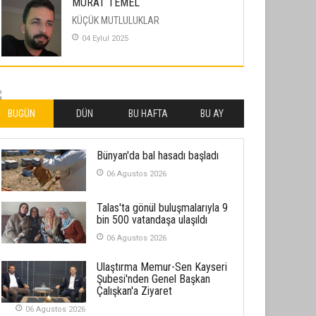
MURAT TEMEL
KÜÇÜK MUTLULUKLAR
04 Eylul 2025
İLHAN YILMAZ
SOFRADA AYRIMCILIK VAR
26 Subat 2026
BUGÜN
DÜN
BU HAFTA
BU AY
METİN ERTEM
Bünyan'da bal hasadı başladı
YENİ HİCRİ YIL VE ÜLKEMİZDE
YAŞANANLAR!
06 Agustos 2026
21 Haziran 2026
Talas'ta gönül buluşmalarıyla 9
SEMRA ŞAHİN
bin 500 vatandaşa ulaşıldı
KENDİNE UYANMAK
06 Agustos 2026
30 Temmuz 2026
Ulaştırma Memur-Sen Kayseri
Şubesi'nden Genel Başkan
Merve Şimşek
Çalışkan'a Ziyaret
İlgi Alanlarımız ve Biz
06 Agustos 2026