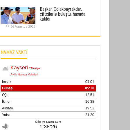
02 Ekim 2025
Başkan Çolakbayrakdar,
çiftçilerle buluştu, hasada
SABAHATTİN SÜRMEN
katıldı
Kayserispor, Rizespor’la Nihayet 3
06 Agustos 2026
puana Ulaştı
01 Mayis 2026
NAMAZ VAKTİ