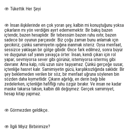
Tükettik Her Şeyi
İnsan ilişkilerinde en çok yoran şey, kalbin mi konuştuğunu yoksa
çıkarların mı yön verdiğini ayırt edememektir. Bir bakış bazen
içtendir, bazen hesaplıdır. Bir tebessüm bazen ruhu ısıtır, bazen
sadece bir oyunun parçasıdır. Biz çoğu zaman bunu anlamak için
gecikiriz; çünkü samimiyetin ışığına inanmak isteriz. Oysa menfaat,
sessizce yaklaşan bir gölge gibidir. Önce fark edilmez, sonra büyür
ve duygunun saf yanını yavaşça örter. İnsan, kendi çıkarı için rol
yapar; sevmiyorsa sever gibi görünür, istemiyorsa istermiş gibi
davranır. Ama kalp, rolü uzun süre taşıyamaz. Çünkü gerçeğe susar,
içtenliğe hasret kalır. Samimiyetin gücü, karşılıksızlığında saklıdır. Bir
şey beklemeden verilen bir söz, bir menfaat uğruna söylenen bin
sözden daha kıymetlidir. Çıkarın ağırlığı, en derin bağı bile
zedelerken, içtenliğin hafifliği ruhu özgür bırakır. Ve insan ne kadar
maske takarsa taksın, kalbin dili değişmez: Gerçek samimiyet,
hesap kitap yapmaz.
Görmezden geldikçe..
İlgili Miyiz Birbirimize?