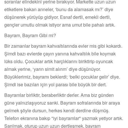
soranlar elindekini yerine bırakıyor. Markette uzun uzun
etiketlere bakan anneler, ‘bunu da alamasak mı?’ diye
düşünerek yürüyüp gidiyor. Esnaf dertli, emekli dertli,
gençler umutlu olmak istiyor ama umut bile pahalı artık.
Bayram, Bayram Gibi mi?
Bir zamanlar bayram kahvaltılarında evler mis gibi kokardı.
Şimdi bazı evlerde çayın yanına kahvaltılık bile koymak
lüks oldu. Çocuklar artık harçlıklarını biriktirip oyuncak
almak yerine, ‘yarın simit alırım’ diye düşünüyor.
Büyüklerimiz, bayramı beklerdi; ‘belki çocuklar gelir’ diye.
Şimdi ise bazıları için yol parası bile büyük bir dert.
Bayramlar birliktir, beraberliktir derler. Ama biz günden
güne yalnızlaşıyoruz sanki. Bayram sofralarında bir araya
gelmek şöyle dursun, herkes kendi derdine düşmüş.
Telefon ekranına bakıp "iyi bayramlar" yazmak yetiyor artık.
Sarılmak, oturup uzun uzun dertleşmek, bayram