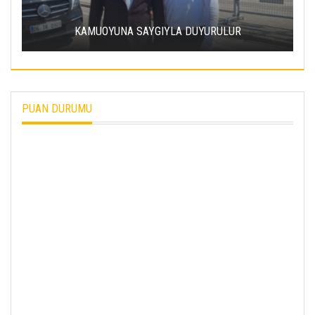
ERCIYES ÜNIVERSITESI’NDE SÜRDÜRÜLEBILIR
ENERJI HAMLESI
PUAN DURUMU