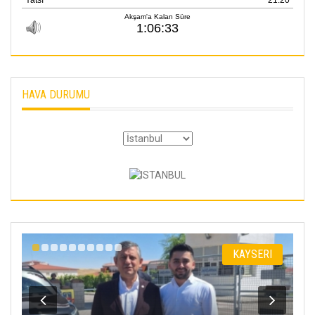
HAVA DURUMU
I
KAYSERI