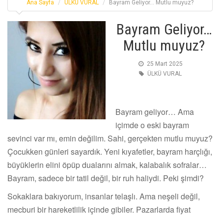
Ana Sayfa
ÜLKÜ VURAL
Bayram Geliyor… Mutlu muyuz?
Bayram Geliyor…
Mutlu muyuz?
25 Mart 2025
ÜLKÜ VURAL
Bayram geliyor… Ama
içimde o eski bayram
sevinci var mı, emin değilim. Sahi, gerçekten mutlu muyuz?
Çocukken günleri sayardık. Yeni kıyafetler, bayram harçlığı,
büyüklerin elini öpüp dualarını almak, kalabalık sofralar…
Bayram, sadece bir tatil değil, bir ruh haliydi. Peki şimdi?
Sokaklara bakıyorum, insanlar telaşlı. Ama neşeli değil,
mecburi bir hareketlilik içinde gibiler. Pazarlarda fiyat