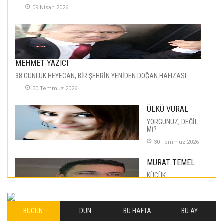
09 Nisan 2026
MEHMET YAZICI
38 GÜNLÜK HEYECAN, BİR ŞEHRİN YENİDEN DOĞAN HAFIZASI
30 Temmuz 2026
ÜLKÜ VURAL
YORGUNUZ, DEĞİL
Mİ?
30 Temmuz 2026
MURAT TEMEL
KÜÇÜK
MUTLULUKLAR
04 Eylul 2025
BUGÜN
DÜN
BU HAFTA
BU AY
İLHAN YILMAZ