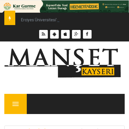
Erciyes Üniversitesi’nde Sürdürülebilir Enerji Hamlesi
Menu