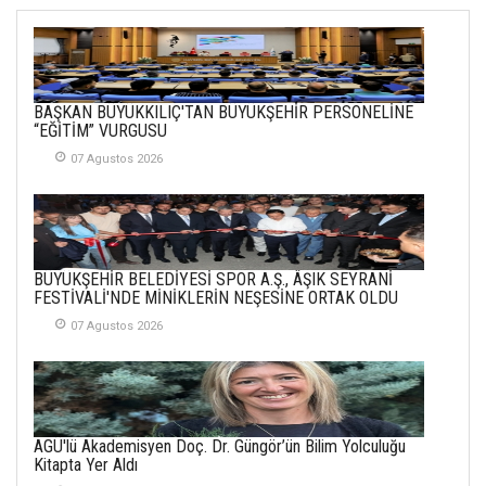
SOFRADA AYRIMCILIK
VAR
26 Subat 2026
METİN ERTEM
BAŞKAN BÜYÜKKILIÇ'TAN BÜYÜKŞEHİR PERSONELİNE
YENİ HİCRİ YIL VE
“EĞİTİM” VURGUSU
ÜLKEMİZDE
YAŞANANLAR!
07 Agustos 2026
21 Haziran 2026
SEMRA ŞAHİN
KENDİNE UYANMAK
BÜYÜKŞEHİR BELEDİYESİ SPOR A.Ş., ÂŞIK SEYRANİ
30 Temmuz 2026
FESTİVALİ'NDE MİNİKLERİN NEŞESİNE ORTAK OLDU
07 Agustos 2026
Merve Şimşek
İlgi Alanlarımız ve Biz
02 Ekim 2025
SABAHATTİN
AGÜ'lü Akademisyen Doç. Dr. Güngör’ün Bilim Yolculuğu
SÜRMEN
Kitapta Yer Aldı
Kayserispor,