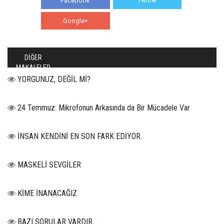
Facebook
Twitter
Google+
WhatsApp
DİĞER
MAKALELER
YORGUNUZ, DEĞİL Mİ?
24 Temmuz: Mikrofonun Arkasında da Bir Mücadele Var
İNSAN KENDİNİ EN SON FARK EDİYOR.
MASKELİ SEVGİLER
KİME İNANACAĞIZ
BAZI SORULAR VARDIR…