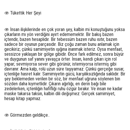
Tükettik Her Şeyi
İnsan ilişkilerinde en çok yoran şey, kalbin mi konuştuğunu yoksa
çıkarların mı yön verdiğini ayırt edememektir. Bir bakış bazen
içtendir, bazen hesaplıdır. Bir tebessüm bazen ruhu ısıtır, bazen
sadece bir oyunun parçasıdır. Biz çoğu zaman bunu anlamak için
gecikiriz; çünkü samimiyetin ışığına inanmak isteriz. Oysa menfaat,
sessizce yaklaşan bir gölge gibidir. Önce fark edilmez, sonra büyür
ve duygunun saf yanını yavaşça örter. İnsan, kendi çıkarı için rol
yapar; sevmiyorsa sever gibi görünür, istemiyorsa istermiş gibi
davranır. Ama kalp, rolü uzun süre taşıyamaz. Çünkü gerçeğe susar,
içtenliğe hasret kalır. Samimiyetin gücü, karşılıksızlığında saklıdır. Bir
şey beklemeden verilen bir söz, bir menfaat uğruna söylenen bin
sözden daha kıymetlidir. Çıkarın ağırlığı, en derin bağı bile
zedelerken, içtenliğin hafifliği ruhu özgür bırakır. Ve insan ne kadar
maske takarsa taksın, kalbin dili değişmez: Gerçek samimiyet,
hesap kitap yapmaz.
Görmezden geldikçe..