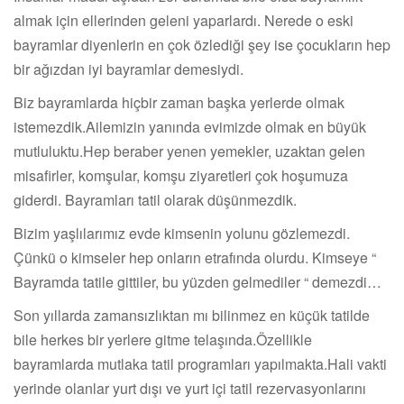
almak için ellerinden geleni yaparlardı. Nerede o eski
bayramlar diyenlerin en çok özlediği şey ise çocukların hep
bir ağızdan iyi bayramlar demesiydi.
Biz bayramlarda hiçbir zaman başka yerlerde olmak
istemezdik.Ailemizin yanında evimizde olmak en büyük
mutluluktu.Hep beraber yenen yemekler, uzaktan gelen
misafirler, komşular, komşu ziyaretleri çok hoşumuza
giderdi. Bayramları tatil olarak düşünmezdik.
Bizim yaşlılarımız evde kimsenin yolunu gözlemezdi.
Çünkü o kimseler hep onların etrafında olurdu. Kimseye “
Bayramda tatile gittiler, bu yüzden gelmediler “ demezdi…
Son yıllarda zamansızlıktan mı bilinmez en küçük tatilde
bile herkes bir yerlere gitme telaşında.Özellikle
bayramlarda mutlaka tatil programları yapılmakta.Hali vakti
yerinde olanlar yurt dışı ve yurt içi tatil rezervasyonlarını