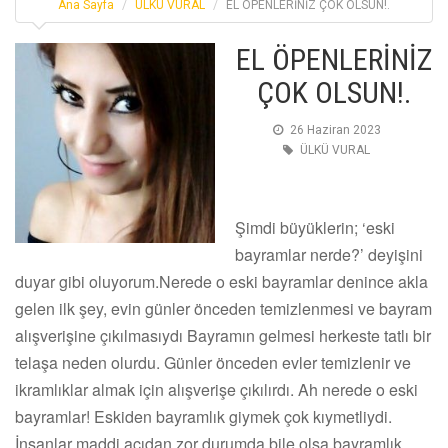
Ana Sayfa
ÜLKÜ VURAL
EL ÖPENLERİNİZ ÇOK OLSUN!.
EL ÖPENLERİNİZ
ÇOK OLSUN!.
26 Haziran 2023
ÜLKÜ VURAL
Şimdi büyüklerin; ‘eski
bayramlar nerde?’ deyişini
duyar gibi oluyorum.Nerede o eski bayramlar denince akla
gelen ilk şey, evin günler önceden temizlenmesi ve bayram
alışverişine çıkılmasıydı Bayramın gelmesi herkeste tatlı bir
telaşa neden olurdu. Günler önceden evler temizlenir ve
ikramlıklar almak için alışverişe çıkılırdı. Ah nerede o eski
bayramlar! Eskiden bayramlık giymek çok kıymetliydi.
İnsanlar maddi açıdan zor durumda bile olsa bayramlık