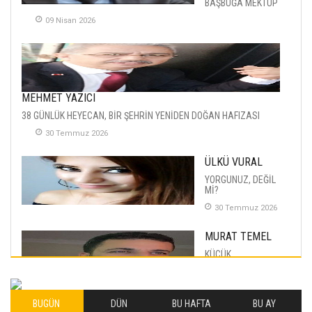
BAŞBUĞA MEKTUP
09 Nisan 2026
MEHMET YAZICI
38 GÜNLÜK HEYECAN, BİR ŞEHRİN YENİDEN DOĞAN HAFIZASI
30 Temmuz 2026
ÜLKÜ VURAL
YORGUNUZ, DEĞİL
Mİ?
30 Temmuz 2026
MURAT TEMEL
KÜÇÜK
MUTLULUKLAR
04 Eylul 2025
BUGÜN
DÜN
BU HAFTA
BU AY
İLHAN YILMAZ