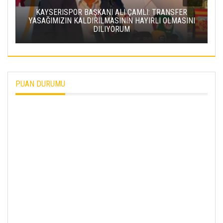
I
VALI GÖKMEN ÇIÇEK, ERVA SPOR KULÜPLERININ
HAMILERIYLE BIR ARAYA GELDI
PUAN DURUMU