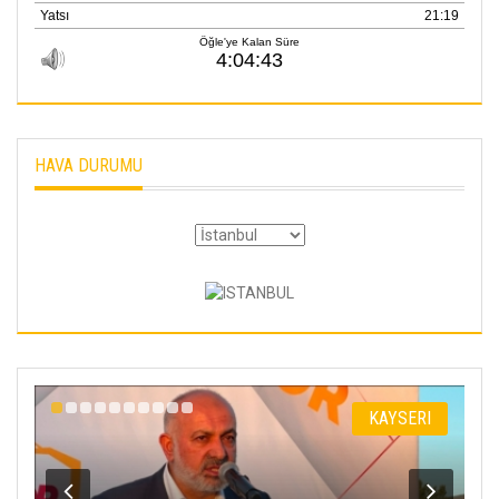
HAVA DURUMU
I
KAYSERI