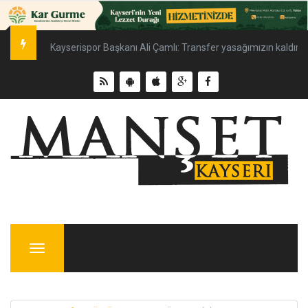
Kayserispor Başkanı Ali Çamlı: Transfer yasağımızın kaldırılm
Menu