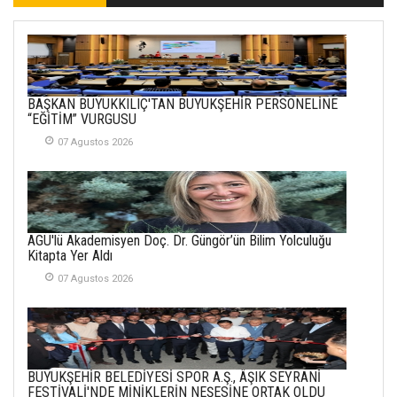
SOFRADA AYRIMCILIK
VAR
26 Subat 2026
METİN ERTEM
BAŞKAN BÜYÜKKILIÇ'TAN BÜYÜKŞEHİR PERSONELİNE
YENİ HİCRİ YIL VE
“EĞİTİM” VURGUSU
ÜLKEMİZDE
YAŞANANLAR!
07 Agustos 2026
21 Haziran 2026
SEMRA ŞAHİN
KENDİNE UYANMAK
AGÜ'lü Akademisyen Doç. Dr. Güngör’ün Bilim Yolculuğu
30 Temmuz 2026
Kitapta Yer Aldı
07 Agustos 2026
Merve Şimşek
İlgi Alanlarımız ve Biz
02 Ekim 2025
SABAHATTİN
BÜYÜKŞEHİR BELEDİYESİ SPOR A.Ş., ÂŞIK SEYRANİ
SÜRMEN
FESTİVALİ'NDE MİNİKLERİN NEŞESİNE ORTAK OLDU