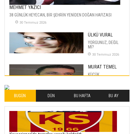
MEHMET YAZICI
38 GÜNLÜK HEYECAN, BİR ŞEHRİN YENİDEN DOĞAN HAFIZASI
30 Temmuz 2026
ÜLKÜ VURAL
YORGUNUZ, DEĞİL
Mİ?
30 Temmuz 2026
MURAT TEMEL
KÜÇÜK
MUTLULUKLAR
04 Eylul 2025
BUGÜN
DÜN
BU HAFTA
BU AY
İLHAN YILMAZ
SOFRADA AYRIMCILIK
VAR
26 Subat 2026
METİN ERTEM