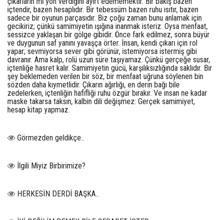
çıkarların mı yön verdiğini ayırt edememektir. Bir bakış bazen
içtendir, bazen hesaplıdır. Bir tebessüm bazen ruhu ısıtır, bazen
sadece bir oyunun parçasıdır. Biz çoğu zaman bunu anlamak için
gecikiriz; çünkü samimiyetin ışığına inanmak isteriz. Oysa menfaat,
sessizce yaklaşan bir gölge gibidir. Önce fark edilmez, sonra büyür
ve duygunun saf yanını yavaşça örter. İnsan, kendi çıkarı için rol
yapar; sevmiyorsa sever gibi görünür, istemiyorsa istermiş gibi
davranır. Ama kalp, rolü uzun süre taşıyamaz. Çünkü gerçeğe susar,
içtenliğe hasret kalır. Samimiyetin gücü, karşılıksızlığında saklıdır. Bir
şey beklemeden verilen bir söz, bir menfaat uğruna söylenen bin
sözden daha kıymetlidir. Çıkarın ağırlığı, en derin bağı bile
zedelerken, içtenliğin hafifliği ruhu özgür bırakır. Ve insan ne kadar
maske takarsa taksın, kalbin dili değişmez: Gerçek samimiyet,
hesap kitap yapmaz.
Görmezden geldikçe..
İlgili Miyiz Birbirimize?
HERKESİN DERDİ BAŞKA..