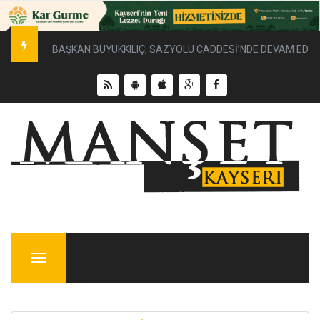
BAŞKAN BÜYÜKKILIÇ, SAZYOLU CADDESİ’NDE DEVAM EDEN 
Menu