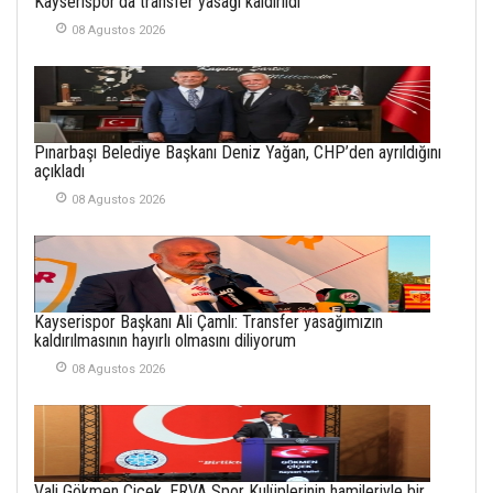
Kayserispor’da transfer yasağı kaldırıldı
YENİ HİCRİ YIL VE
08 Agustos 2026
ÜLKEMİZDE
YAŞANANLAR!
21 Haziran 2026
SEMRA ŞAHİN
Pınarbaşı Belediye Başkanı Deniz Yağan, CHP’den ayrıldığını
KENDİNE UYANMAK
açıkladı
30 Temmuz 2026
08 Agustos 2026
Merve Şimşek
İlgi Alanlarımız ve Biz
02 Ekim 2025
Kayserispor Başkanı Ali Çamlı: Transfer yasağımızın
SABAHATTİN
kaldırılmasının hayırlı olmasını diliyorum
SÜRMEN
08 Agustos 2026
Kayserispor,
Rizespor’la Nihayet 3
puana Ulaştı
01 Mayis 2026
Vali Gökmen Çiçek, ERVA Spor Kulüplerinin hamileriyle bir