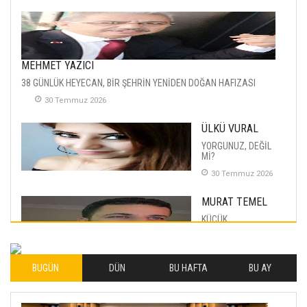
MEHMET YAZICI
38 GÜNLÜK HEYECAN, BİR ŞEHRİN YENİDEN DOĞAN HAFIZASI
30 Temmuz 2026
ÜLKÜ VURAL
YORGUNUZ, DEĞİL
Mİ?
30 Temmuz 2026
MURAT TEMEL
KÜÇÜK
MUTLULUKLAR
04 Eylul 2025
BUGÜN
DÜN
BU HAFTA
BU AY
İLHAN YILMAZ
SOFRADA AYRIMCILIK
VAR