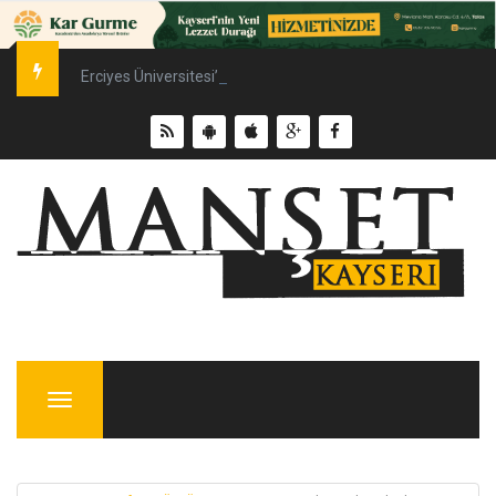
Erciyes Üniversitesi’nde Sürdürülebilir Enerji Hamlesi
Menu