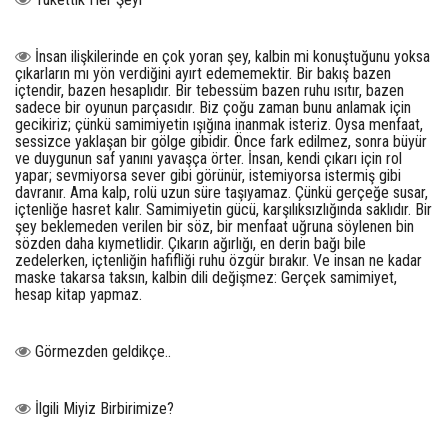
İnsan ilişkilerinde en çok yoran şey, kalbin mi konuştuğunu yoksa
çıkarların mı yön verdiğini ayırt edememektir. Bir bakış bazen
içtendir, bazen hesaplıdır. Bir tebessüm bazen ruhu ısıtır, bazen
sadece bir oyunun parçasıdır. Biz çoğu zaman bunu anlamak için
gecikiriz; çünkü samimiyetin ışığına inanmak isteriz. Oysa menfaat,
sessizce yaklaşan bir gölge gibidir. Önce fark edilmez, sonra büyür
ve duygunun saf yanını yavaşça örter. İnsan, kendi çıkarı için rol
yapar; sevmiyorsa sever gibi görünür, istemiyorsa istermiş gibi
davranır. Ama kalp, rolü uzun süre taşıyamaz. Çünkü gerçeğe susar,
içtenliğe hasret kalır. Samimiyetin gücü, karşılıksızlığında saklıdır. Bir
şey beklemeden verilen bir söz, bir menfaat uğruna söylenen bin
sözden daha kıymetlidir. Çıkarın ağırlığı, en derin bağı bile
zedelerken, içtenliğin hafifliği ruhu özgür bırakır. Ve insan ne kadar
maske takarsa taksın, kalbin dili değişmez: Gerçek samimiyet,
hesap kitap yapmaz.
Görmezden geldikçe..
İlgili Miyiz Birbirimize?