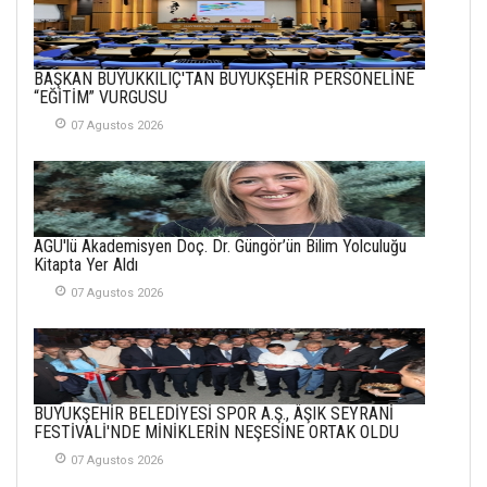
26 Subat 2026
METİN ERTEM
BAŞKAN BÜYÜKKILIÇ'TAN BÜYÜKŞEHİR PERSONELİNE
YENİ HİCRİ YIL VE
“EĞİTİM” VURGUSU
ÜLKEMİZDE
YAŞANANLAR!
07 Agustos 2026
21 Haziran 2026
SEMRA ŞAHİN
KENDİNE UYANMAK
AGÜ'lü Akademisyen Doç. Dr. Güngör’ün Bilim Yolculuğu
30 Temmuz 2026
Kitapta Yer Aldı
07 Agustos 2026
Merve Şimşek
İlgi Alanlarımız ve Biz
02 Ekim 2025
SABAHATTİN
BÜYÜKŞEHİR BELEDİYESİ SPOR A.Ş., ÂŞIK SEYRANİ
SÜRMEN
FESTİVALİ'NDE MİNİKLERİN NEŞESİNE ORTAK OLDU
Kayserispor,
Rizespor’la Nihayet 3
07 Agustos 2026
puana Ulaştı