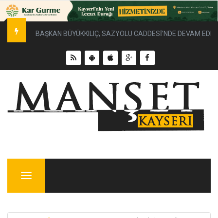
BAŞKAN BÜYÜKKILIÇ, SAZYOLU CADDESİ’NDE DEVAM EDEN 
Menu