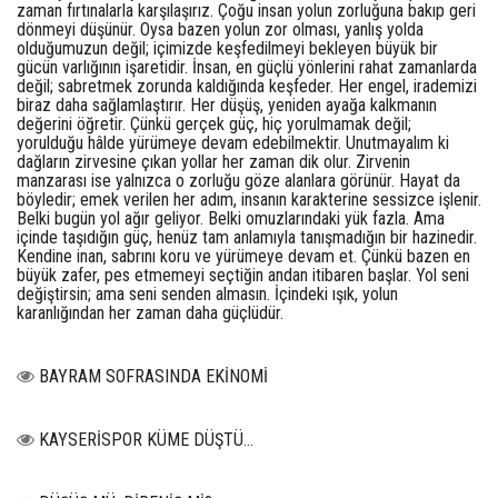
zaman fırtınalarla karşılaşırız. Çoğu insan yolun zorluğuna bakıp geri
dönmeyi düşünür. Oysa bazen yolun zor olması, yanlış yolda
olduğumuzun değil; içimizde keşfedilmeyi bekleyen büyük bir
gücün varlığının işaretidir. İnsan, en güçlü yönlerini rahat zamanlarda
değil; sabretmek zorunda kaldığında keşfeder. Her engel, irademizi
biraz daha sağlamlaştırır. Her düşüş, yeniden ayağa kalkmanın
değerini öğretir. Çünkü gerçek güç, hiç yorulmamak değil;
yorulduğu hâlde yürümeye devam edebilmektir. Unutmayalım ki
dağların zirvesine çıkan yollar her zaman dik olur. Zirvenin
manzarası ise yalnızca o zorluğu göze alanlara görünür. Hayat da
böyledir; emek verilen her adım, insanın karakterine sessizce işlenir.
Belki bugün yol ağır geliyor. Belki omuzlarındaki yük fazla. Ama
içinde taşıdığın güç, henüz tam anlamıyla tanışmadığın bir hazinedir.
Kendine inan, sabrını koru ve yürümeye devam et. Çünkü bazen en
büyük zafer, pes etmemeyi seçtiğin andan itibaren başlar. Yol seni
değiştirsin; ama seni senden almasın. İçindeki ışık, yolun
karanlığından her zaman daha güçlüdür.
BAYRAM SOFRASINDA EKİNOMİ
KAYSERİSPOR KÜME DÜŞTÜ…