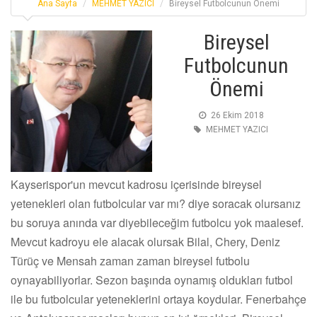
Ana Sayfa
MEHMET YAZICI
Bireysel Futbolcunun Önemi
Bireysel
Futbolcunun
Önemi
26 Ekim 2018
MEHMET YAZICI
Kayserispor'un mevcut kadrosu içerisinde bireysel
yetenekleri olan futbolcular var mı? diye soracak olursanız
bu soruya anında var diyebileceğim futbolcu yok maalesef.
Mevcut kadroyu ele alacak olursak Bilal, Chery, Deniz
Türüç ve Mensah zaman zaman bireysel futbolu
oynayabiliyorlar. Sezon başında oynamış oldukları futbol
ile bu futbolcular yeteneklerini ortaya koydular. Fenerbahçe