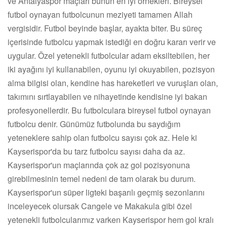
ve Antalyaspor maçları bunun en iyi örnekleri. Bireysel
futbol oynayan futbolcunun meziyeti tamamen Allah
vergisidir. Futbol beyinde başlar, ayakta biter. Bu süreç
içerisinde futbolcu yapmak istediği en doğru kararı verir ve
uygular. Özel yetenekli futbolcular adam eksiltebilen, her
iki ayağını iyi kullanabilen, oyunu iyi okuyabilen, pozisyon
alma bilgisi olan, kendine has hareketleri ve vuruşları olan,
takımını sırtlayabilen ve nihayetinde kendisine iyi bakan
profesyonellerdir. Bu futbolculara bireysel futbol oynayan
futbolcu denir. Günümüz futbolunda bu saydığım
yeteneklere sahip olan futbolcu sayısı çok az. Hele ki
Kayserispor'da bu tarz futbolcu sayısı daha da az.
Kayserispor'un maçlarında çok az gol pozisyonuna
girebilmesinin temel nedeni de tam olarak bu durum.
Kayserispor'un süper ligteki başarılı geçmiş sezonlarını
inceleyecek olursak Cangele ve Makakula gibi özel
yetenekli futbolcularımız varken Kayserispor hem gol kralı