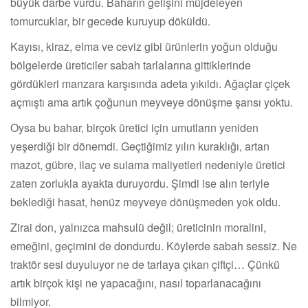
büyük darbe vurdu. Baharın gelişini müjdeleyen
tomurcuklar, bir gecede kuruyup döküldü.
Kayısı, kiraz, elma ve ceviz gibi ürünlerin yoğun olduğu
bölgelerde üreticiler sabah tarlalarına gittiklerinde
gördükleri manzara karşısında adeta yıkıldı. Ağaçlar çiçek
açmıştı ama artık çoğunun meyveye dönüşme şansı yoktu.
Oysa bu bahar, birçok üretici için umutların yeniden
yeşerdiği bir dönemdi. Geçtiğimiz yılın kuraklığı, artan
mazot, gübre, ilaç ve sulama maliyetleri nedeniyle üretici
zaten zorlukla ayakta duruyordu. Şimdi ise alın teriyle
beklediği hasat, henüz meyveye dönüşmeden yok oldu.
Zirai don, yalnızca mahsulü değil; üreticinin moralini,
emeğini, geçimini de dondurdu. Köylerde sabah sessiz. Ne
traktör sesi duyuluyor ne de tarlaya çıkan çiftçi… Çünkü
artık birçok kişi ne yapacağını, nasıl toparlanacağını
bilmiyor.