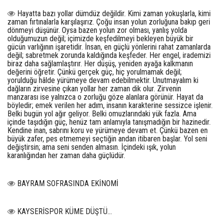
Hayatta bazı yollar dümdüz değildir. Kimi zaman yokuşlarla, kimi
zaman fırtınalarla karşılaşırız. Çoğu insan yolun zorluğuna bakıp geri
dönmeyi düşünür. Oysa bazen yolun zor olması, yanlış yolda
olduğumuzun değil; içimizde keşfedilmeyi bekleyen büyük bir
gücün varlığının işaretidir. İnsan, en güçlü yönlerini rahat zamanlarda
değil; sabretmek zorunda kaldığında keşfeder. Her engel, irademizi
biraz daha sağlamlaştırır. Her düşüş, yeniden ayağa kalkmanın
değerini öğretir. Çünkü gerçek güç, hiç yorulmamak değil;
yorulduğu hâlde yürümeye devam edebilmektir. Unutmayalım ki
dağların zirvesine çıkan yollar her zaman dik olur. Zirvenin
manzarası ise yalnızca o zorluğu göze alanlara görünür. Hayat da
böyledir; emek verilen her adım, insanın karakterine sessizce işlenir.
Belki bugün yol ağır geliyor. Belki omuzlarındaki yük fazla. Ama
içinde taşıdığın güç, henüz tam anlamıyla tanışmadığın bir hazinedir.
Kendine inan, sabrını koru ve yürümeye devam et. Çünkü bazen en
büyük zafer, pes etmemeyi seçtiğin andan itibaren başlar. Yol seni
değiştirsin; ama seni senden almasın. İçindeki ışık, yolun
karanlığından her zaman daha güçlüdür.
BAYRAM SOFRASINDA EKİNOMİ
KAYSERİSPOR KÜME DÜŞTÜ…