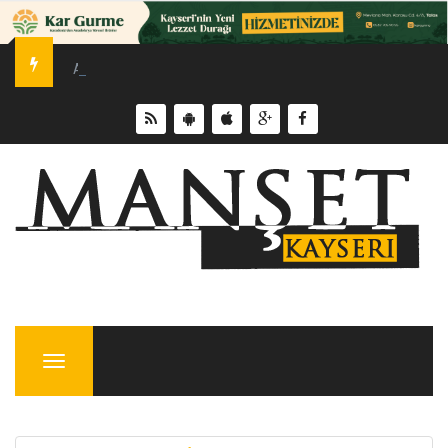
Akkışla’nın CHP’li Belediye Başkanı Mustafa Dursun, partisind
Menu