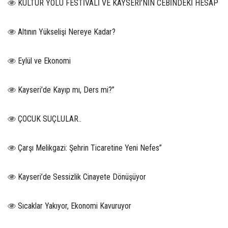
KÜLTÜR YOLU FESTİVALİ VE KAYSERİ’NİN CEBİNDEKİ HESAP
Altının Yükselişi Nereye Kadar?
Eylül ve Ekonomi
Kayseri’de Kayıp mı, Ders mi?”
ÇOCUK SUÇLULAR..
Çarşı Melikgazi: Şehrin Ticaretine Yeni Nefes”
Kayseri’de Sessizlik Cinayete Dönüşüyor
Sıcaklar Yakıyor, Ekonomi Kavuruyor