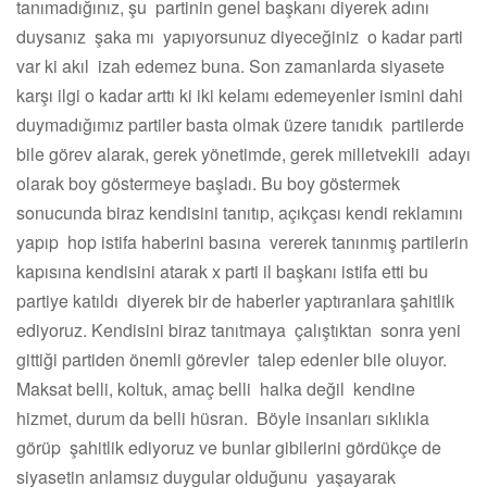
tanımadığınız, şu partinin genel başkanı diyerek adını
duysanız şaka mı yapıyorsunuz diyeceğiniz o kadar parti
var ki akıl izah edemez buna. Son zamanlarda siyasete
karşı ilgi o kadar arttı ki iki kelamı edemeyenler ismini dahi
duymadığımız partiler basta olmak üzere tanıdık partilerde
bile görev alarak, gerek yönetimde, gerek milletvekili adayı
olarak boy göstermeye başladı. Bu boy göstermek
sonucunda biraz kendisini tanıtıp, açıkçası kendi reklamını
yapıp hop istifa haberini basına vererek tanınmış partilerin
kapısına kendisini atarak x parti il başkanı istifa etti bu
partiye katıldı diyerek bir de haberler yaptıranlara şahitlik
ediyoruz. Kendisini biraz tanıtmaya çalıştıktan sonra yeni
gittiği partiden önemli görevler talep edenler bile oluyor.
Maksat belli, koltuk, amaç belli halka değil kendine
hizmet, durum da belli hüsran. Böyle insanları sıklıkla
görüp şahitlik ediyoruz ve bunlar gibilerini gördükçe de
siyasetin anlamsız duygular olduğunu yaşayarak