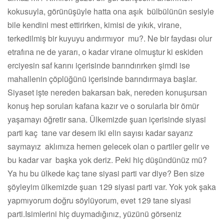
kokusuyla, görünüşüyle hatta ona aşık bülbülünün sesiyle
bile kendini mest ettirirken, kimisi de yıkık, virane,
terkedilmiş bir kuyuyu andırmıyor mu?. Ne bir faydası olur
etrafına ne de yararı, o kadar virane olmuştur ki eskiden
erciyesin saf karını içerisinde barındırırken şimdi ise
mahallenin çöplüğünü içerisinde barındırmaya başlar.
Siyaset işte nereden bakarsan bak, nereden konuşursan
konuş hep soruları kafana kazır ve o sorularla bir ömür
yaşamayı öğretir sana. Ülkemizde şuan içerisinde siyasi
parti kaç tane var desem iki elin sayısı kadar sayarız
saymayız aklımıza hemen gelecek olan o partiler gelir ve
bu kadar var başka yok deriz. Peki hiç düşündünüz mü?
Ya hu bu ülkede kaç tane siyasi parti var diye? Ben size
şöyleyim ülkemizde şuan 129 siyasi parti var. Yok yok şaka
yapmıyorum doğru söylüyorum, evet 129 tane siyasi
parti.Isimlerini hiç duymadığınız, yüzünü görseniz