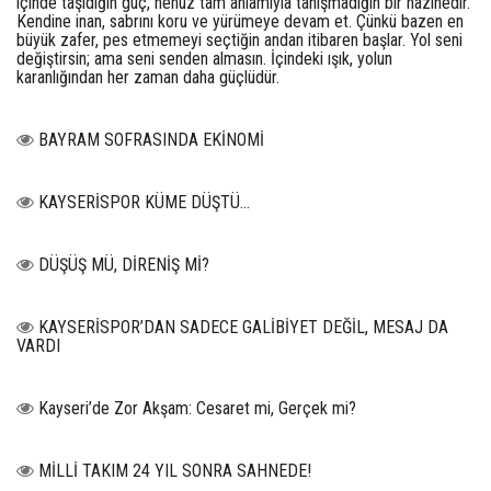
içinde taşıdığın güç, henüz tam anlamıyla tanışmadığın bir hazinedir.
Kendine inan, sabrını koru ve yürümeye devam et. Çünkü bazen en
büyük zafer, pes etmemeyi seçtiğin andan itibaren başlar. Yol seni
değiştirsin; ama seni senden almasın. İçindeki ışık, yolun
karanlığından her zaman daha güçlüdür.
BAYRAM SOFRASINDA EKİNOMİ
KAYSERİSPOR KÜME DÜŞTÜ…
DÜŞÜŞ MÜ, DİRENİŞ Mİ?
KAYSERİSPOR’DAN SADECE GALİBİYET DEĞİL, MESAJ DA
VARDI
Kayseri’de Zor Akşam: Cesaret mi, Gerçek mi?
MİLLİ TAKIM 24 YIL SONRA SAHNEDE!