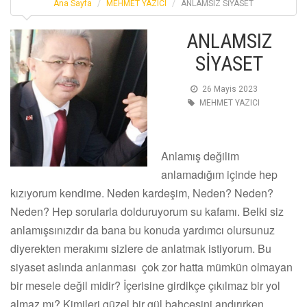
Ana Sayfa
MEHMET YAZICI
ANLAMSIZ SİYASET
ANLAMSIZ
SİYASET
26 Mayis 2023
MEHMET YAZICI
Anlamış değilim
anlamadığım içinde hep
kızıyorum kendime. Neden kardeşim, Neden? Neden?
Neden? Hep sorularla dolduruyorum su kafamı. Belki siz
anlamışsınızdır da bana bu konuda yardımcı olursunuz
diyerekten merakımı sizlere de anlatmak istiyorum. Bu
siyaset aslında anlanması çok zor hatta mümkün olmayan
bir mesele değil midir? İçerisine girdikçe çıkılmaz bir yol
almaz mı? Kimileri güzel bir gül bahçesini andırırken