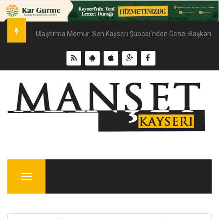
Ulaştırma Memur-Sen Kayseri Şubesi`nden Genel Başkan Çal
Menu