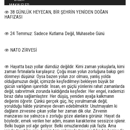
MAKALELER
38 GÜNLÜK HEYECAN, BİR ŞEHRİN YENİDEN DOĞAN
HAFIZASI
24 Temmuz: Sadece Kutlama Değil, Muhasebe Günü
NATO ZİRVESİ
Hayatta bazı yollar dümdüz değildir. Kimi zaman yokuşlarla, kimi
zaman fırtınalarla karşılaşırız. Çoğu insan yolun zorluğuna bakıp geri
dönmeyi düşünür. Oysa bazen yolun zor olması, yanlış yolda
olduğumuzun değil; içimizde keşfedilmeyi bekleyen büyük bir
gücün varlığının işaretidir. İnsan, en güçlü yönlerini rahat zamanlarda
değil; sabretmek zorunda kaldığında keşfeder. Her engel, irademizi
biraz daha sağlamlaştırır. Her düşüş, yeniden ayağa kalkmanın
değerini öğretir. Çünkü gerçek güç, hiç yorulmamak değil;
yorulduğu hâlde yürümeye devam edebilmektir. Unutmayalım ki
dağların zirvesine çıkan yollar her zaman dik olur. Zirvenin
manzarası ise yalnızca o zorluğu göze alanlara görünür. Hayat da
böyledir; emek verilen her adım, insanın karakterine sessizce işlenir.
Belki bugün yol ağır geliyor. Belki omuzlarındaki yük fazla. Ama