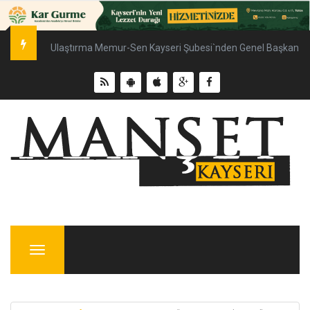
Ulaştırma Memur-Sen Kayseri Şubesi`nden Genel Başkan Çal
Menu