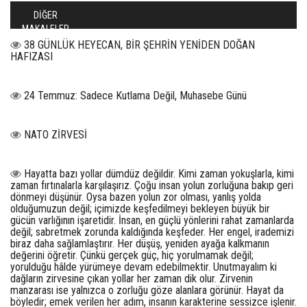
DİĞER
MAKALELER
38 GÜNLÜK HEYECAN, BİR ŞEHRİN YENİDEN DOĞAN
HAFIZASI
24 Temmuz: Sadece Kutlama Değil, Muhasebe Günü
NATO ZİRVESİ
Hayatta bazı yollar dümdüz değildir. Kimi zaman yokuşlarla, kimi
zaman fırtınalarla karşılaşırız. Çoğu insan yolun zorluğuna bakıp geri
dönmeyi düşünür. Oysa bazen yolun zor olması, yanlış yolda
olduğumuzun değil; içimizde keşfedilmeyi bekleyen büyük bir
gücün varlığının işaretidir. İnsan, en güçlü yönlerini rahat zamanlarda
değil; sabretmek zorunda kaldığında keşfeder. Her engel, irademizi
biraz daha sağlamlaştırır. Her düşüş, yeniden ayağa kalkmanın
değerini öğretir. Çünkü gerçek güç, hiç yorulmamak değil;
yorulduğu hâlde yürümeye devam edebilmektir. Unutmayalım ki
dağların zirvesine çıkan yollar her zaman dik olur. Zirvenin
manzarası ise yalnızca o zorluğu göze alanlara görünür. Hayat da
böyledir; emek verilen her adım, insanın karakterine sessizce işlenir.