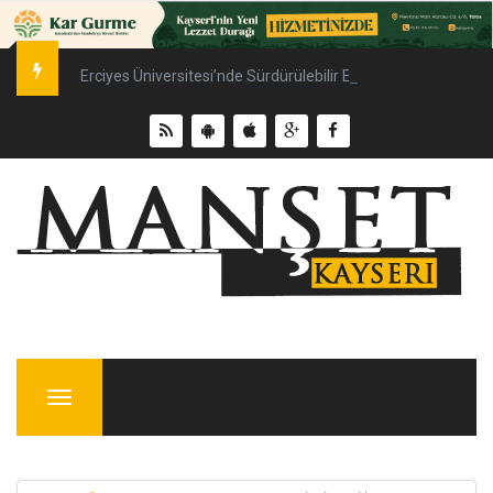
Erciyes Üniversitesi’nde Sürdürülebilir Enerji Hamlesi
Menu