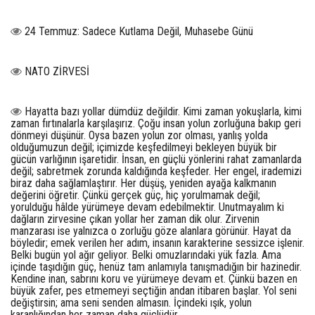
24 Temmuz: Sadece Kutlama Değil, Muhasebe Günü
NATO ZİRVESİ
Hayatta bazı yollar dümdüz değildir. Kimi zaman yokuşlarla, kimi
zaman fırtınalarla karşılaşırız. Çoğu insan yolun zorluğuna bakıp geri
dönmeyi düşünür. Oysa bazen yolun zor olması, yanlış yolda
olduğumuzun değil; içimizde keşfedilmeyi bekleyen büyük bir
gücün varlığının işaretidir. İnsan, en güçlü yönlerini rahat zamanlarda
değil; sabretmek zorunda kaldığında keşfeder. Her engel, irademizi
biraz daha sağlamlaştırır. Her düşüş, yeniden ayağa kalkmanın
değerini öğretir. Çünkü gerçek güç, hiç yorulmamak değil;
yorulduğu hâlde yürümeye devam edebilmektir. Unutmayalım ki
dağların zirvesine çıkan yollar her zaman dik olur. Zirvenin
manzarası ise yalnızca o zorluğu göze alanlara görünür. Hayat da
böyledir; emek verilen her adım, insanın karakterine sessizce işlenir.
Belki bugün yol ağır geliyor. Belki omuzlarındaki yük fazla. Ama
içinde taşıdığın güç, henüz tam anlamıyla tanışmadığın bir hazinedir.
Kendine inan, sabrını koru ve yürümeye devam et. Çünkü bazen en
büyük zafer, pes etmemeyi seçtiğin andan itibaren başlar. Yol seni
değiştirsin; ama seni senden almasın. İçindeki ışık, yolun
karanlığından her zaman daha güçlüdür.