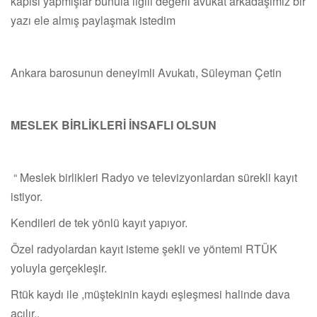
kapısı yapmışlar bunula ilgili değerli avukat arkadaşımız bir
yazı ele almış paylaşmak istedim
Ankara barosunun deneyimli Avukatı, Süleyman Çetin
MESLEK BİRLİKLERİ İNSAFLI OLSUN
“ Meslek birlikleri Radyo ve televizyonlardan sürekli kayıt
istiyor.
Kendileri de tek yönlü kayıt yapıyor.
Özel radyolardan kayıt isteme şekli ve yöntemi RTÜK
yoluyla gerçekleşir.
Rtük kaydı ile ,müştekinin kaydı eşleşmesi halinde dava
açılır..