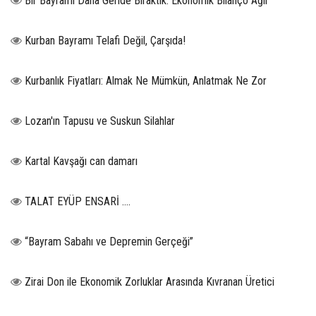
Bir Bayramı Daha Geride Bıraktık: Ekonomik Bilanço Ağır
Kurban Bayramı Telafi Değil, Çarşıda!
Kurbanlık Fiyatları: Almak Ne Mümkün, Anlatmak Ne Zor
Lozan'ın Tapusu ve Suskun Silahlar
Kartal Kavşağı can damarı
TALAT EYÜP ENSARİ ….
“Bayram Sabahı ve Depremin Gerçeği”
Zirai Don ile Ekonomik Zorluklar Arasında Kıvranan Üretici