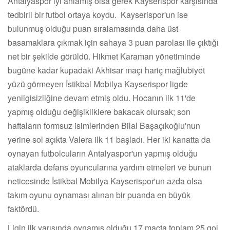
Antalyaspor iyi anlamış olsa gerek Kayserispor karşısında
tedbirli bir futbol ortaya koydu. Kayserispor'un ise
bulunmuş olduğu puan sıralamasında daha üst
basamaklara çıkmak için sahaya 3 puan parolası ile çıktığı
net bir şekilde görüldü. Hikmet Karaman yönetiminde
bugüne kadar kupadaki Akhisar maçı hariç mağlubiyet
yüzü görmeyen İstikbal Mobilya Kayserispor ligde
yenilgisizliğine devam etmiş oldu. Hocanın ilk 11'de
yapmış olduğu değişikliklere bakacak olursak; son
haftaların formsuz isimlerinden Bilal Başaçıkoğlu'nun
yerine sol açıkta Valera ilk 11 başladı. Her iki kanatta da
oynayan futbolcuların Antalyaspor'un yapmış olduğu
ataklarda defans oyuncularına yardım etmeleri ve bunun
neticesinde İstikbal Mobilya Kayserispor'un azda olsa
takım oyunu oynaması alınan bir puanda en büyük
faktördü.
Ligin ilk yarısında oynamış olduğu 17 maçta toplam 25 gol