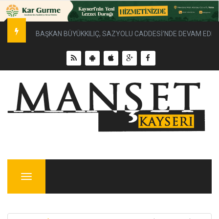
BAŞKAN BÜYÜKKILIÇ, SAZYOLU CADDESİ’NDE DEVAM EDEN 
Menu