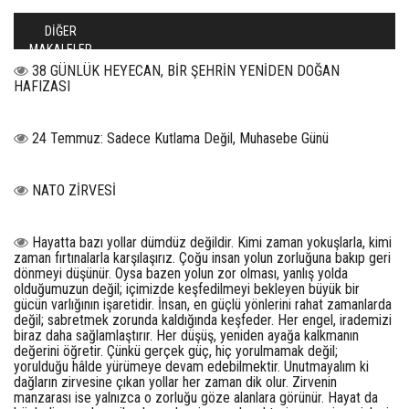
DİĞER
MAKALELER
38 GÜNLÜK HEYECAN, BİR ŞEHRİN YENİDEN DOĞAN
HAFIZASI
24 Temmuz: Sadece Kutlama Değil, Muhasebe Günü
NATO ZİRVESİ
Hayatta bazı yollar dümdüz değildir. Kimi zaman yokuşlarla, kimi
zaman fırtınalarla karşılaşırız. Çoğu insan yolun zorluğuna bakıp geri
dönmeyi düşünür. Oysa bazen yolun zor olması, yanlış yolda
olduğumuzun değil; içimizde keşfedilmeyi bekleyen büyük bir
gücün varlığının işaretidir. İnsan, en güçlü yönlerini rahat zamanlarda
değil; sabretmek zorunda kaldığında keşfeder. Her engel, irademizi
biraz daha sağlamlaştırır. Her düşüş, yeniden ayağa kalkmanın
değerini öğretir. Çünkü gerçek güç, hiç yorulmamak değil;
yorulduğu hâlde yürümeye devam edebilmektir. Unutmayalım ki
dağların zirvesine çıkan yollar her zaman dik olur. Zirvenin
manzarası ise yalnızca o zorluğu göze alanlara görünür. Hayat da