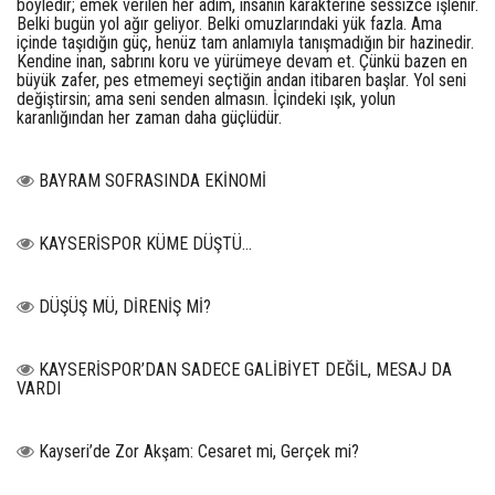
böyledir; emek verilen her adım, insanın karakterine sessizce işlenir.
Belki bugün yol ağır geliyor. Belki omuzlarındaki yük fazla. Ama
içinde taşıdığın güç, henüz tam anlamıyla tanışmadığın bir hazinedir.
Kendine inan, sabrını koru ve yürümeye devam et. Çünkü bazen en
büyük zafer, pes etmemeyi seçtiğin andan itibaren başlar. Yol seni
değiştirsin; ama seni senden almasın. İçindeki ışık, yolun
karanlığından her zaman daha güçlüdür.
BAYRAM SOFRASINDA EKİNOMİ
KAYSERİSPOR KÜME DÜŞTÜ…
DÜŞÜŞ MÜ, DİRENİŞ Mİ?
KAYSERİSPOR’DAN SADECE GALİBİYET DEĞİL, MESAJ DA
VARDI
Kayseri’de Zor Akşam: Cesaret mi, Gerçek mi?